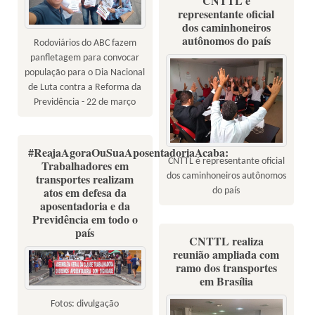
CNTTL é
representante oficial
dos caminhoneiros
autônomos do país
Rodoviários do ABC fazem
panfletagem para convocar
população para o Dia Nacional
de Luta contra a Reforma da
Previdência - 22 de março
#ReajaAgoraOuSuaAposentadoriaAcaba:
CNTTL é representante oficial
Trabalhadores em
dos caminhoneiros autônomos
transportes realizam
atos em defesa da
do país
aposentadoria e da
Previdência em todo o
país
CNTTL realiza
reunião ampliada com
ramo dos transportes
em Brasília
Fotos: divulgação