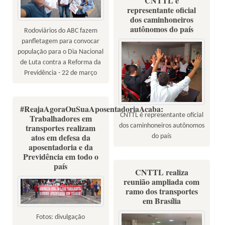
CNTTL é
representante oficial
dos caminhoneiros
autônomos do país
Rodoviários do ABC fazem
panfletagem para convocar
população para o Dia Nacional
de Luta contra a Reforma da
Previdência - 22 de março
#ReajaAgoraOuSuaAposentadoriaAcaba:
CNTTL é representante oficial
Trabalhadores em
dos caminhoneiros autônomos
transportes realizam
atos em defesa da
do país
aposentadoria e da
Previdência em todo o
país
CNTTL realiza
reunião ampliada com
ramo dos transportes
em Brasília
Fotos: divulgação