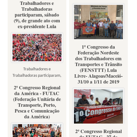
Resumen Latinoamericano
Trabalhadores e
Trabalhadoras
participaram, sábado
(9), de grande ato com
ex-presidente Lula
1º Congresso da
foto: FUTAC
Federação Nordeste
dos Trabalhadores em
Transportes e Trânsito
(FENSTTT) Lula
Trabalhadores e
Livre- Alagoas/Maceió-
Trabalhadoras participaram,
31/10 a 1/11 de 2019
sábado (9), de grande ato com
2º Congresso Regional
ex-presidente Lula
da América - FUTAC
(Federação Unitária de
Transporte, Porto,
Pesca e Comunicação
da América)
2º Congresso Regional
Fotos: Divulgação
da FUTAC - 27 de