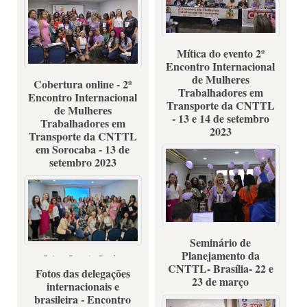
Mítica do evento 2º
Fotos: Renata Rocha
Encontro Internacional
de Mulheres
Cobertura online - 2º
Fotos: Renata Rocha
Trabalhadores em
Encontro Internacional
Transporte da CNTTL
de Mulheres
- 13 e 14 de setembro
Trabalhadores em
2023
Transporte da CNTTL
em Sorocaba - 13 de
setembro 2023
Seminário de
Fotos: Renata Rocha
Planejamento da
Fotos: Renata Rocha
CNTTL- Brasília- 22 e
Fotos das delegações
23 de março
internacionais e
brasileira - Encontro