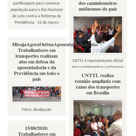
dos caminhoneiros
panfletagem para convocar
autônomos do país
população para o Dia Nacional
de Luta contra a Reforma da
Previdência - 22 de março
#ReajaAgoraOuSuaAposentadoriaAcaba:
Trabalhadores em
transportes realizam
atos em defesa da
CNTTL é representante oficial
aposentadoria e da
dos caminhoneiros autônomos
Previdência em todo o
do país
CNTTL realiza
país
reunião ampliada com
ramo dos transportes
em Brasília
Fotos: divulgação
15/08/2018:
Trabalhadores em