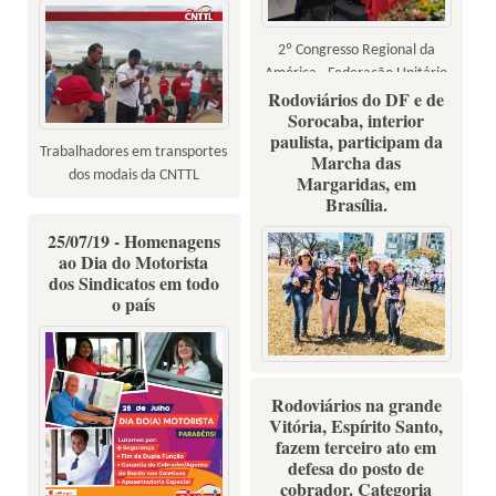
2º Congresso Regional da
América - Federação Unitário
Rodoviários do DF e de
de Transportes da América
Sorocaba, interior
Latina e Caribe - FUTAC
paulista, participam da
Trabalhadores em transportes
Marcha das
dos modais da CNTTL
Margaridas, em
Brasília.
25/07/19 - Homenagens
ao Dia do Motorista
dos Sindicatos em todo
o país
Rodoviários na grande
Vitória, Espírito Santo,
fazem terceiro ato em
defesa do posto de
cobrador. Categoria