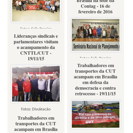
Brasília na sede da
Contag - 16 de
fevereiro de 2016
Fotos: Gilberto Araújo
Fotos: Felix Pereira
Lideranças sindicais e
parlamentares visitam
o acampamento da
CNTTL/CUT -
19/11/15
Fotos: Felix Pereira
Trabalhadores em
transportes da CUT
acampam em Brasília
em defesa da
democracia e contra
retrocesso - 19/11/15
Fotos: Divulgação
Trabalhadores em
transportes da CUT
acampam em Brasília