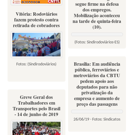
segue firme na defesa
dos empregos.
Homenagens ao Dia do
Vitória: Rodoviários
Mobilização aconteceu
Motorista dos Sindicatos em
fazem protesto contra
na tarde de quinta-feira
retirada de cobradores
todo o país
(10).
(Fotos: Sindirodoviários-ES)
Brasília: Em audiência
Fotos: (Sindirodoviários)
pública, ferroviários e
metroviários da CBTU
pedem apoio aos
deputados para não
privatização da
Greve Geral dos
empresa e aumento de
Trabalhadores em
preço das passagens
Transportes pelo Brasil
- 14 de junho de 2019
26/06/19 - Fotos: Sindicatos