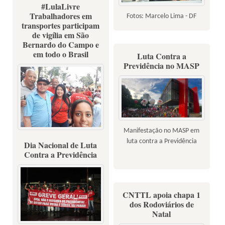
7,8 e 9 de maio 2018 - Fotos:
#LulaLivre
Viviane Barbosa/Mídia
Trabalhadores em
Fotos: Marcelo Lima - DF
transportes participam
Consulte
de vigília em São
Bernardo do Campo e
em todo o Brasil
Luta Contra a
Previdência no MASP
Manifestação no MASP em
Fotos: Sindicatos
luta contra a Previdência
Dia Nacional de Luta
Contra a Previdência
CNTTL apoia chapa 1
dos Rodoviários de
Natal