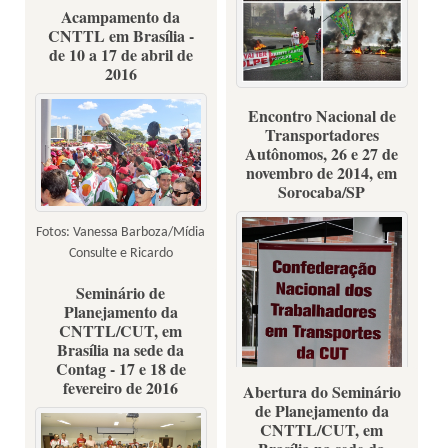
Acampamento da
CNTTL em Brasília -
de 10 a 17 de abril de
2016
Trabalhadores em transportes
Encontro Nacional de
na defesa da democracia e
Transportadores
Autônomos, 26 e 27 de
contra a retirada de direitos
novembro de 2014, em
Sorocaba/SP
Fotos: Vanessa Barboza/Mídia
Consulte e Ricardo
Stuckert/Instituto Lula
Seminário de
Planejamento da
CNTTL/CUT, em
Brasília na sede da
Contag - 17 e 18 de
fevereiro de 2016
Abertura do Seminário
de Planejamento da
CNTTL/CUT, em