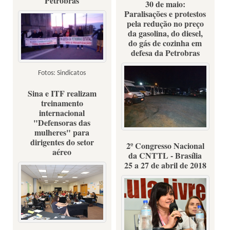
Petrobras
30 de maio:
Paralisações e protestos
pela redução no preço
da gasolina, do diesel,
do gás de cozinha em
defesa da Petrobras
Fotos: Sindicatos
Sina e ITF realizam
treinamento
internacional
"Defensoras das
mulheres" para
dirigentes do setor
Confira os protestos nas
2º Congresso Nacional
aéreo
principais cidades do Brasil
da CNTTL - Brasília
25 a 27 de abril de 2018