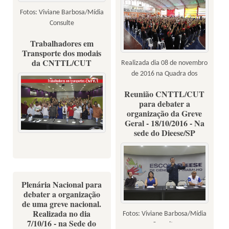
Fotos: Viviane Barbosa/Mídia
Consulte
Trabalhadores em
Transporte dos modais
da CNTTL/CUT
Realizada dia 08 de novembro
de 2016 na Quadra dos
Bancários em São Paulo -
Reunião CNTTL/CUT
Fotos: Dino Santos/Mídia
para debater a
Consulte
organização da Greve
Geral - 18/10/2016 - Na
sede do Dieese/SP
Plenária Nacional para
debater a organização
de uma greve nacional.
Realizada no dia
Fotos: Viviane Barbosa/Mídia
7/10/16 - na Sede do
Consulte