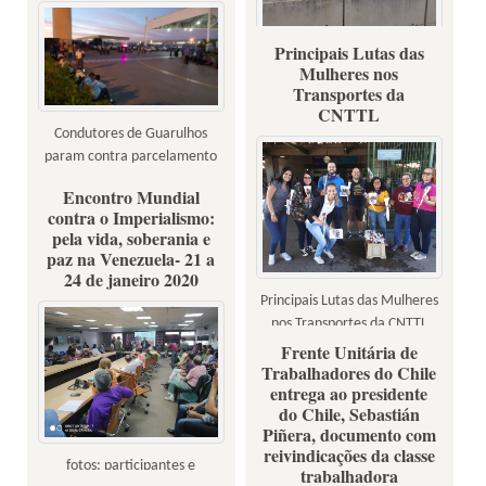
Principais Lutas das
Fotos: Sindicatos Portuários e
Mulheres nos
Markinhos Jatahy (Portuários
Transportes da
do RS)
CNTTL
Condutores de Guarulhos
param contra parcelamento
em quatro vezes do 13º
Encontro Mundial
Salário
contra o Imperialismo:
pela vida, soberania e
paz na Venezuela- 21 a
24 de janeiro 2020
Principais Lutas das Mulheres
nos Transportes da CNTTL
Frente Unitária de
Trabalhadores do Chile
entrega ao presidente
do Chile, Sebastián
Piñera, documento com
reivindicações da classe
fotos: participantes e
trabalhadora