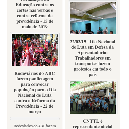
Educação contra os
cortes nas verbas e
contra reforma da
previdência - 15 de
maio de 2019
22/03/19 - Dia Nacional
de Luta em Defesa da
Aposentadoria:
Trabalhadores em
transportes fazem
protestos em todo o
20 de maio de 2019- sede do
Rodoviários do ABC
país
Dieese
fazem panfletagem
para convocar
população para o Dia
Nacional de Luta
contra a Reforma da
Fotos: sindicatos e
Previdência - 22 de
movimentos sociais
março
CNTTL é
Fotos: Divulgação
representante oficial
Rodoviários do ABC fazem