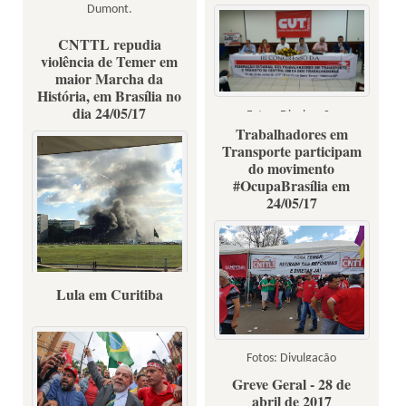
Dumont.
Fotos: Kalinka Santos/Sina e
CNTTL repudia
divulgação
violência de Temer em
maior Marcha da
História, em Brasília no
dia 24/05/17
Fotos: Divulgação
Trabalhadores em
Transporte participam
do movimento
#OcupaBrasília em
24/05/17
Lula em Curitiba
Fotos: Divulgação
Fotos: Divulgação
Greve Geral - 28 de
abril de 2017