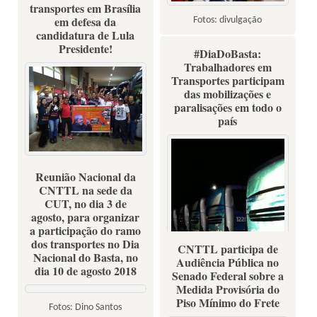
transportes em Brasília
em defesa da
Fotos: divulgação
candidatura de Lula
Presidente!
#DiaDoBasta:
Trabalhadores em
Transportes participam
das mobilizações e
paralisações em todo o
país
15/08/2018
Reunião Nacional da
CNTTL na sede da
CUT, no dia 3 de
agosto, para organizar
a participação do ramo
dos transportes no Dia
CNTTL participa de
Nacional do Basta, no
Audiência Pública no
dia 10 de agosto 2018
Senado Federal sobre a
Medida Provisória do
Piso Mínimo do Frete
Fotos: Dino Santos