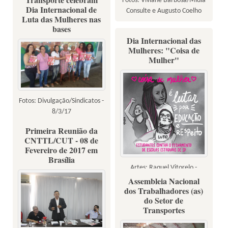
Fotos: Viviane Barbosa/Mídia
Dia Internacional de
Consulte e Augusto Coelho
Luta das Mulheres nas
bases
Dia Internacional das
Mulheres: "Coisa de
Mulher"
Fotos: Divulgação/Sindicatos -
8/3/17
Primeira Reunião da
CNTTL/CUT - 08 de
Fevereiro de 2017 em
Brasília
Artes: Raquel Vitorelo -
08/03/17
Assembleia Nacional
dos Trabalhadores (as)
do Setor de
Transportes