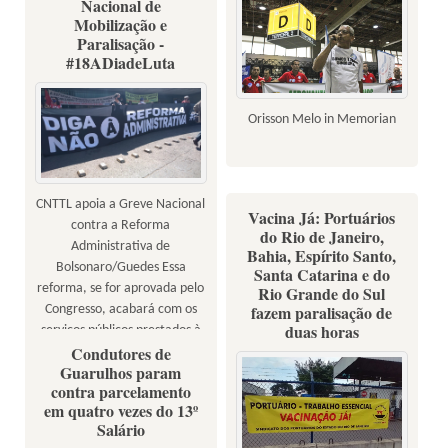
Nacional de
Mobilização e
Paralisação -
#18ADiadeLuta
Orisson Melo in Memorian
CNTTL apoia a Greve Nacional
Vacina Já: Portuários
contra a Reforma
do Rio de Janeiro,
Administrativa de
Bahia, Espírito Santo,
Bolsonaro/Guedes Essa
Santa Catarina e do
reforma, se for aprovada pelo
Rio Grande do Sul
fazem paralisação de
Congresso, acabará com os
duas horas
serviços públicos prestados à
Condutores de
população e com os empregos
Guarulhos param
e direitos dos servidores!
contra parcelamento
em quatro vezes do 13º
Salário