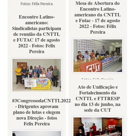
Mesa de Abertura do
Fotos: Félix Pereira
Encontro Latino-
americano da CNTTL
Encontro Latino-
e Futac - 17 de agosto
americano:
2022 - Fotos: Félix
Sindicalistas participam
Pereira
de reunião da CNTTL
e FUTAC 17 de agosto
2022 - Fotos: Felix
Pereira
Fotos: Felix Pereira
Ato de Unificação e
Fortalecimento da
CNTTL e FTTRESP
#3CongressodaCNTTL2022
Fotos: Felix Pereira
no dia 13 de junho, na
- Dirigentes aprovam
sede da CUT
plano de lutas e elegem
nova Direção - fotos
Felix Pereira