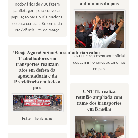
autônomos do país
Rodoviários do ABC fazem
panfletagem para convocar
população para o Dia Nacional
de Luta contra a Reforma da
Previdência - 22 de março
#ReajaAgoraOuSuaAposentadoriaAcaba:
CNTTL é representante oficial
Trabalhadores em
dos caminhoneiros autônomos
transportes realizam
atos em defesa da
do país
aposentadoria e da
Previdência em todo o
país
CNTTL realiza
reunião ampliada com
ramo dos transportes
em Brasília
Fotos: divulgação