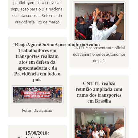
panfletagem para convocar
população para o Dia Nacional
de Luta contra a Reforma da
Previdência - 22 de março
#ReajaAgoraOuSuaAposentadoriaAcaba:
CNTTL é representante oficial
Trabalhadores em
dos caminhoneiros autônomos
transportes realizam
atos em defesa da
do país
aposentadoria e da
Previdência em todo o
país
CNTTL realiza
reunião ampliada com
ramo dos transportes
em Brasília
Fotos: divulgação
15/08/2018: