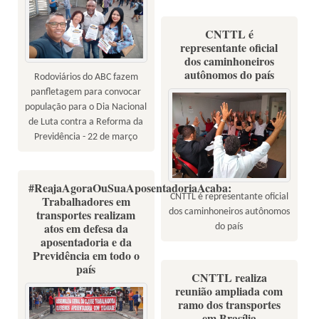
CNTTL é
representante oficial
dos caminhoneiros
autônomos do país
Rodoviários do ABC fazem
panfletagem para convocar
população para o Dia Nacional
de Luta contra a Reforma da
Previdência - 22 de março
#ReajaAgoraOuSuaAposentadoriaAcaba:
CNTTL é representante oficial
Trabalhadores em
dos caminhoneiros autônomos
transportes realizam
atos em defesa da
do país
aposentadoria e da
Previdência em todo o
país
CNTTL realiza
reunião ampliada com
ramo dos transportes
em Brasília