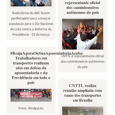
representante oficial
dos caminhoneiros
autônomos do país
Rodoviários do ABC fazem
panfletagem para convocar
população para o Dia Nacional
de Luta contra a Reforma da
Previdência - 22 de março
#ReajaAgoraOuSuaAposentadoriaAcaba:
CNTTL é representante oficial
Trabalhadores em
dos caminhoneiros autônomos
transportes realizam
atos em defesa da
do país
aposentadoria e da
Previdência em todo o
país
CNTTL realiza
reunião ampliada com
ramo dos transportes
em Brasília
Fotos: divulgação