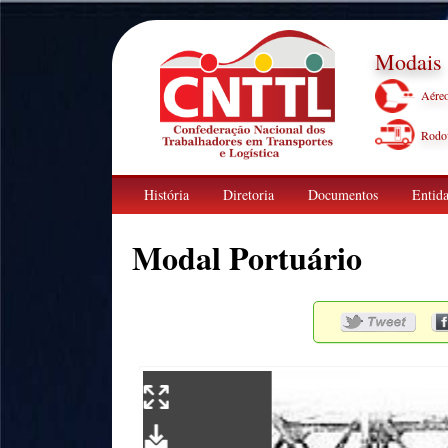
Modais
Aére
Rodov
História
Diretoria
Documentos
Entida
Modal Portuário