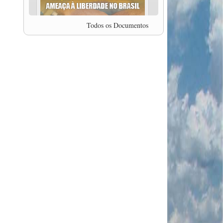
professor da Unisinos e Doutor em Ciências da
Comunicação da USP, Rafael Grohmann, que
coordena uma pesquisa internacional que visa
Todos os Documentos
pressionar as plataformas digitais por melhores
condições de trabalho.
MODAL-LIVE #5 IMPACTOS DA COVID-19 NO
TRABALHO VIÁRIO (15/06/2020)
MODAL-LIVE #5 IMPACTOS DA COVID-19 NO
TRABALHO VIÁRIO (15/06/2020)
MODAL-LIVE #4 A privatização da gestão portuária
e a Pandemia (9/06/2020)
MODAL-LIVE #4 A privatização da gestão portuária
e a Pandemia (9/06/2020)
MODAL-LIVE #3 Impactos da COVID-19 na
aviação (8/06/2020)
MODAL-LIVE #3 Impactos da COVID-19 na
aviação (8/06/2020)
MODAL-LIVE #3 Impactos da COVID-19 na
aviação (8/06/2020)
MODAL-LIVE #3 Impactos da COVID-19 na
aviação (8/06/2020)
MODAL-LIVE #2 Os Impactos da COVID-19 no
Trabalho Metroferroviário (2/06/2020)