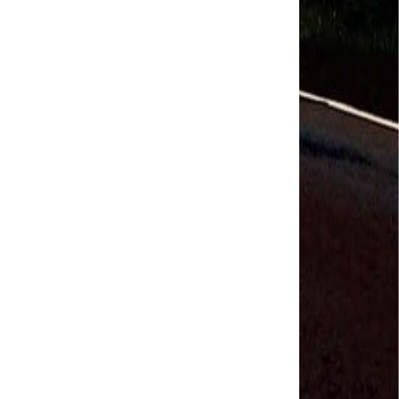
Salvador Arau - Federação Sindical dos
Trabalhadores Urbanos e Rurais de Quintana Roo
Sindicalistas de 50 países debatem os desafios do
futuro do trabalho
Paulinho (CNTTL) fala sobre o trabalho conjunto
com a ITF
CDH - audiência pública sobre desemprego e
Previdência - TV Senado ao vivo - 08/07/2019
#GreveGeral 14 de Junho - Paulinho, Presidente da
CNTTL
#GreveGeral 14 de Junho - Rodrigo Maciel, Pres.
Sind. Aeroviários de Guarulhos
#GreveGeral 14 de Junho - Lidenor Feitosa, Diretor
Sincoverg Guarulhos
#GreveGeral 14 de Junho - Kelly Cristina, convoca
todas as mulheres do transporte
#GreveGeral 14 de Junho - Cleidei Tameirão,
Diretora Rodoviários ABC
#GreveGeral 14 de Junho - Bira, Diretor Rodoviários
Bahia
#GreveGeral 14 de Junho - Eduardo Guterra, Vice-
Presidente CNTTL
#GreveGeral 14 de Junho - Alfredo Coletti, Diretor