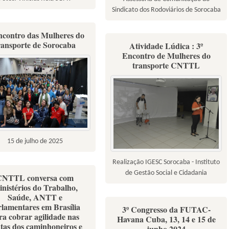
Sindicato dos Rodoviários de Sorocaba
ncontro das Mulheres do
ransporte de Sorocaba
Atividade Lúdica : 3º
Encontro de Mulheres do
transporte CNTTL
15 de julho de 2025
Realização IGESC Sorocaba - Instituto
de Gestão Social e Cidadania
CNTTL conversa com
nistérios do Trabalho,
Saúde, ANTT e
rlamentares em Brasília
3º Congresso da FUTAC-
ra cobrar agilidade nas
Havana Cuba, 13, 14 e 15 de
tas dos caminhoneiros e
junho 2024