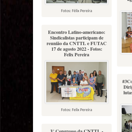
Fotos: Félix Pereira
Encontro Latino-americano:
Sindicalistas participam de
reunião da CNTTL e FUTAC
17 de agosto 2022 - Fotos:
Felix Pereira
#3C
Diri
luta
Fotos: Felix Pereira
3° Congresso da CNTTL -