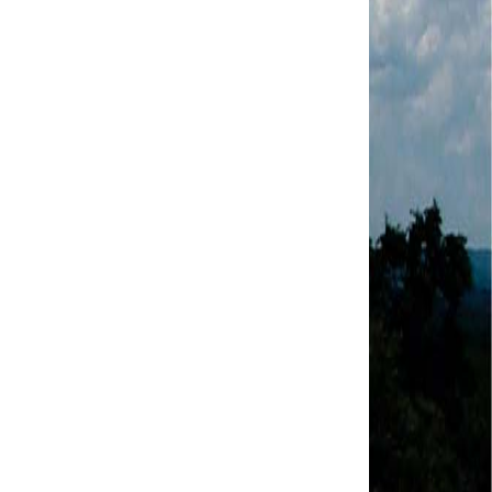
MODAL-LIVE #1 Data-base da categoria rodoviária
e a pandemia de COVID-19 (1/06/2020)
Paulinho, presidente da CNTTL, fala sobre a Greve
dos Caminhoneiros anunciada para o dia 16/12/2019
Paulinho - Presidente da CNTTL
Damaso Dias - RUTA 100 - México
Edel Maria Briones - FENOPADER - Equador
Ricardo Maldonado - Presidente da FUTAC
José Augustin Penilla - Oraganização de Táxi da
Cidade do México
Fermín Umpierres - SNTP - Cuba
Miguel Quezada - ERCO - Equador
Javier Navarro - AST - Espanha
Luis Fernadez - Presidente da Associação dos
Taxistas de Buenos Aires
Randolpah Parra - SITRAMECA - Venezuela
Marisol Fuentes - SNTCIE - Cuba
Milton Ayala Castro - FENOPADER - Equador
Carlos Tinizhañay - ERCO - Equador
Daniel Pallares - CNTP - Panamá
Boris Guerrero - CONUTT - Chile