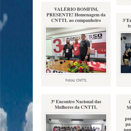
VALÉRIO BOMFIM,
PRESENTE! Homenagem da
CNTTL ao companheiro
3°E
t
Fotos: CNTTL
3º Encontro Nacional das
Mulheres da CNTTL
Mi
pa
pa
pau