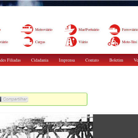
o
Metroviário
Mar/Portuário
Ferroviári
iário
Cargas
Viário
Moto-Táxi
des Filiadas
Cidadania
Imprensa
Contato
Boletim
Ve