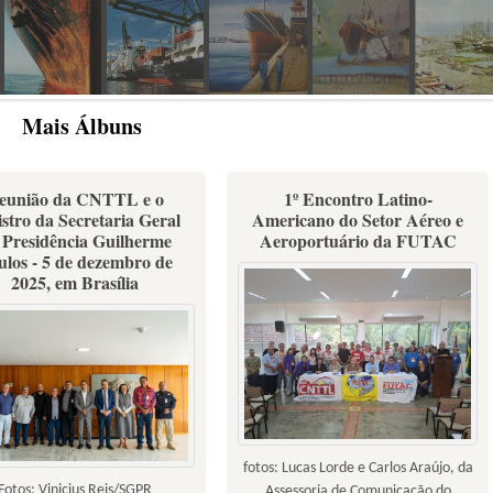
Mais Álbuns
eunião da CNTTL e o
1º Encontro Latino-
stro da Secretaria Geral
Americano do Setor Aéreo e
 Presidência Guilherme
Aeroportuário da FUTAC
ulos - 5 de dezembro de
2025, em Brasília
fotos: Lucas Lorde e Carlos Araújo, da
Fotos: Vinicius Reis/SGPR
Assessoria de Comunicação do