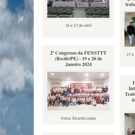
trab
16 e 17 de abril
2º Congresso da FENSTTT
27 a 
(Recife/PE) - 19 e 20 de
Janeiro 2024
D
In
Trab
d
Fotos: Ricardo Lopes