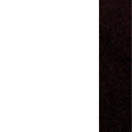
Sindviários SP
#GreveGeral 14 de Junho - Euvaldo Alves, Pres.
Sind. Transp Intermunicipal Bahia
#GreveGeral 14 de Junho - Ronaldo, Diretor
Rodoviários JSC
#GreveGeral 14 de Junho - Manoel Machado, Pres.
Sind. Fretamento Bahia
#GreveGeral 14 de Junho - Sérgio Dias, Presidente
da FENTAC
#GreveGeral 14 de Junho - Souzinha, Secretário de
Finanças da CNTTL
#GreveGeral 14 de Junho - Junior Rodoviário, Pres.
Sind. Rodoviários de Natal
#GreveGeral 14 de Junho - Kelly Cristina, Tesouraria
dos Rodoviários de Sorocaba
#GreveGeral 14 de Junho - Hélio Ferreira, Secretário
Geral da CNTTL
#GreveGeral 14 de Junho - Fábio Primo, Pres. Sind.
Rodoviários Bahia
Motoristas e Cobradores de Guarulhos e Arujá
aprovam greve no dia 10 de maio
1º de Maio - Dia de Luta Contra o Fim da
Aposentadoria – Direto do Anhangabaú / SP