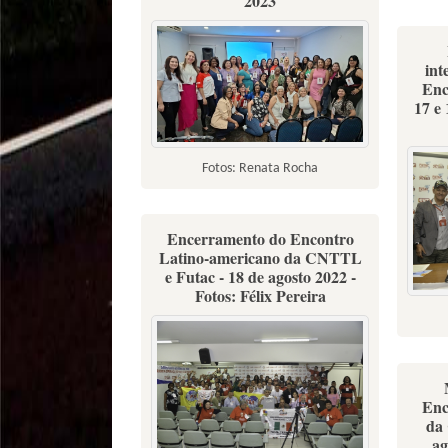
2023
int
Enc
17 e 
Fotos: Renata Rocha
Encerramento do Encontro
Latino-americano da CNTTL
e Futac - 18 de agosto 2022 -
Fotos: Félix Pereira
Enc
da
ag