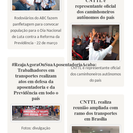
CNTTL é
representante oficial
dos caminhoneiros
autônomos do país
Rodoviários do ABC fazem
panfletagem para convocar
população para o Dia Nacional
de Luta contra a Reforma da
Previdência - 22 de março
#ReajaAgoraOuSuaAposentadoriaAcaba:
CNTTL é representante oficial
Trabalhadores em
dos caminhoneiros autônomos
transportes realizam
atos em defesa da
do país
aposentadoria e da
Previdência em todo o
país
CNTTL realiza
reunião ampliada com
ramo dos transportes
em Brasília
Fotos: divulgação