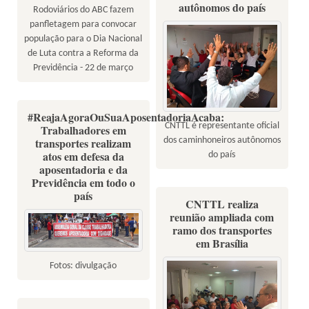
autônomos do país
Rodoviários do ABC fazem
panfletagem para convocar
população para o Dia Nacional
de Luta contra a Reforma da
Previdência - 22 de março
#ReajaAgoraOuSuaAposentadoriaAcaba:
CNTTL é representante oficial
Trabalhadores em
dos caminhoneiros autônomos
transportes realizam
atos em defesa da
do país
aposentadoria e da
Previdência em todo o
país
CNTTL realiza
reunião ampliada com
ramo dos transportes
em Brasília
Fotos: divulgação