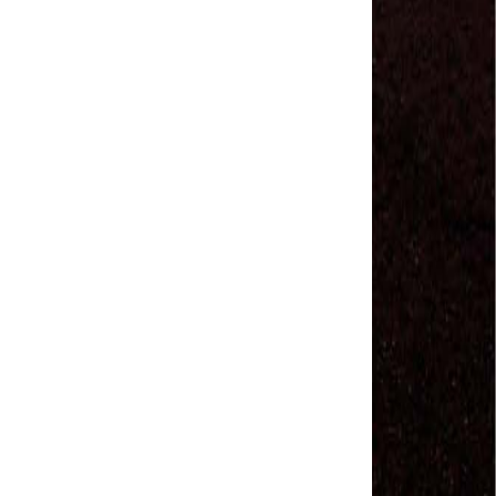
Sindviários SP
#GreveGeral 14 de Junho - Euvaldo Alves, Pres.
Sind. Transp Intermunicipal Bahia
#GreveGeral 14 de Junho - Ronaldo, Diretor
Rodoviários JSC
#GreveGeral 14 de Junho - Manoel Machado, Pres.
Sind. Fretamento Bahia
#GreveGeral 14 de Junho - Sérgio Dias, Presidente
da FENTAC
#GreveGeral 14 de Junho - Souzinha, Secretário de
Finanças da CNTTL
#GreveGeral 14 de Junho - Junior Rodoviário, Pres.
Sind. Rodoviários de Natal
#GreveGeral 14 de Junho - Kelly Cristina, Tesouraria
dos Rodoviários de Sorocaba
#GreveGeral 14 de Junho - Hélio Ferreira, Secretário
Geral da CNTTL
#GreveGeral 14 de Junho - Fábio Primo, Pres. Sind.
Rodoviários Bahia
Motoristas e Cobradores de Guarulhos e Arujá
aprovam greve no dia 10 de maio
1º de Maio - Dia de Luta Contra o Fim da
Aposentadoria – Direto do Anhangabaú / SP