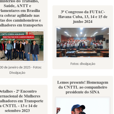
nistérios do Trabalho,
Saúde, ANTT e
rlamentares em Brasília
3º Congresso da FUTAC-
ra cobrar agilidade nas
Havana Cuba, 13, 14 e 15 de
tas dos caminhoneiros e
junho 2024
alhadores em transportes
Fotos: divulgação
30 de janeiro de 2025 - Fotos:
Divulgação
Lemos presente! Homenagem
da CNTTL ao companheiro
etalhes - 2º Encontro
presidente do SINA
ternacional de Mulheres
alhadores em Transporte
a CNTTL - 13 e 14 de
setembro 2023