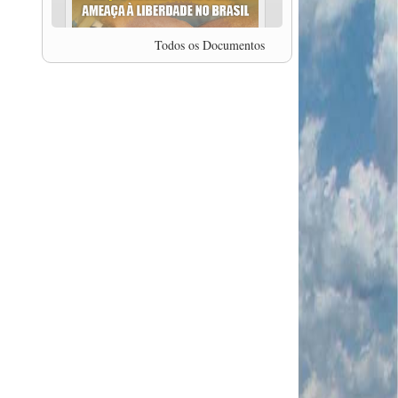
professor da Unisinos e Doutor em Ciências da
Comunicação da USP, Rafael Grohmann, que
coordena uma pesquisa internacional que visa
Todos os Documentos
pressionar as plataformas digitais por melhores
condições de trabalho.
MODAL-LIVE #5 IMPACTOS DA COVID-19 NO
TRABALHO VIÁRIO (15/06/2020)
MODAL-LIVE #5 IMPACTOS DA COVID-19 NO
TRABALHO VIÁRIO (15/06/2020)
MODAL-LIVE #4 A privatização da gestão portuária
e a Pandemia (9/06/2020)
MODAL-LIVE #4 A privatização da gestão portuária
e a Pandemia (9/06/2020)
MODAL-LIVE #3 Impactos da COVID-19 na
aviação (8/06/2020)
MODAL-LIVE #3 Impactos da COVID-19 na
aviação (8/06/2020)
MODAL-LIVE #3 Impactos da COVID-19 na
aviação (8/06/2020)
MODAL-LIVE #3 Impactos da COVID-19 na
aviação (8/06/2020)
MODAL-LIVE #2 Os Impactos da COVID-19 no
Trabalho Metroferroviário (2/06/2020)