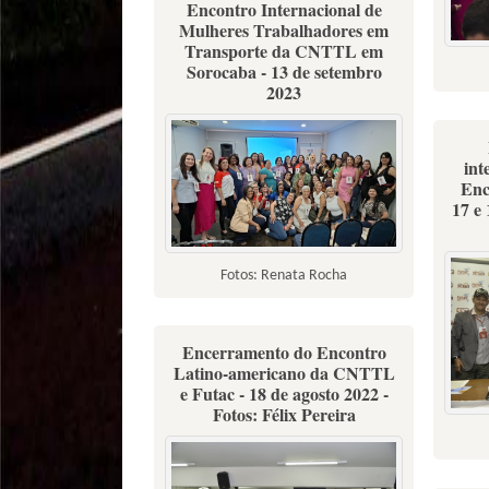
Encontro Internacional de
Mulheres Trabalhadores em
Transporte da CNTTL em
Sorocaba - 13 de setembro
2023
int
Enc
17 e 
Fotos: Renata Rocha
Encerramento do Encontro
Latino-americano da CNTTL
e Futac - 18 de agosto 2022 -
Fotos: Félix Pereira