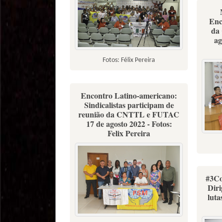
Enc
da
ag
Fotos: Félix Pereira
Encontro Latino-americano:
Sindicalistas participam de
reunião da CNTTL e FUTAC
17 de agosto 2022 - Fotos:
Felix Pereira
#3C
Diri
luta