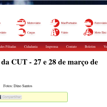
o
Metroviário
Mar/Portuário
Ferroviári
iário
Cargas
Viário
Moto-Táxi
des Filiadas
Cidadania
Imprensa
Contato
Boletim
Ve
 da CUT - 27 e 28 de março de
Fotos: Dino Santos