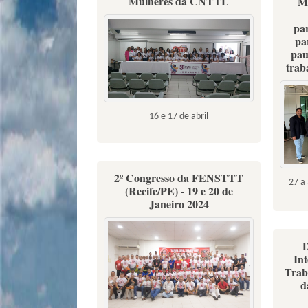
Mulheres da CNTTL
Mi
pa
pa
pau
trab
16 e 17 de abril
2º Congresso da FENSTTT
27 a 
(Recife/PE) - 19 e 20 de
Janeiro 2024
D
In
Trab
d