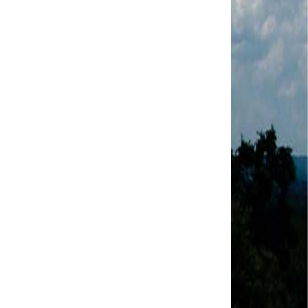
MODAL-LIVE #1 Data-base da categoria rodoviária
e a pandemia de COVID-19 (1/06/2020)
Paulinho, presidente da CNTTL, fala sobre a Greve
dos Caminhoneiros anunciada para o dia 16/12/2019
Paulinho - Presidente da CNTTL
Damaso Dias - RUTA 100 - México
Edel Maria Briones - FENOPADER - Equador
Ricardo Maldonado - Presidente da FUTAC
José Augustin Penilla - Oraganização de Táxi da
Cidade do México
Fermín Umpierres - SNTP - Cuba
Miguel Quezada - ERCO - Equador
Javier Navarro - AST - Espanha
Luis Fernadez - Presidente da Associação dos
Taxistas de Buenos Aires
Randolpah Parra - SITRAMECA - Venezuela
Marisol Fuentes - SNTCIE - Cuba
Milton Ayala Castro - FENOPADER - Equador
Carlos Tinizhañay - ERCO - Equador
Daniel Pallares - CNTP - Panamá
Boris Guerrero - CONUTT - Chile