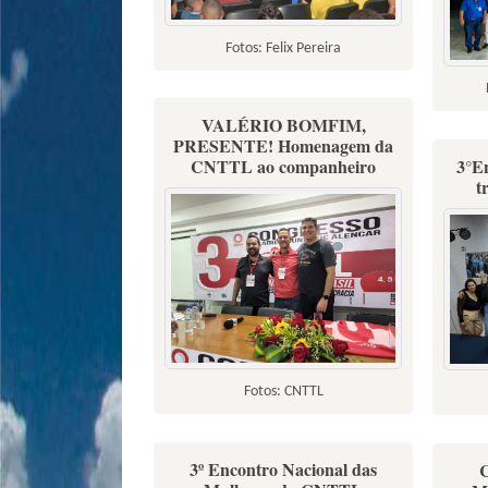
Fotos: Felix Pereira
VALÉRIO BOMFIM,
PRESENTE! Homenagem da
CNTTL ao companheiro
3°E
t
Fotos: CNTTL
3º Encontro Nacional das