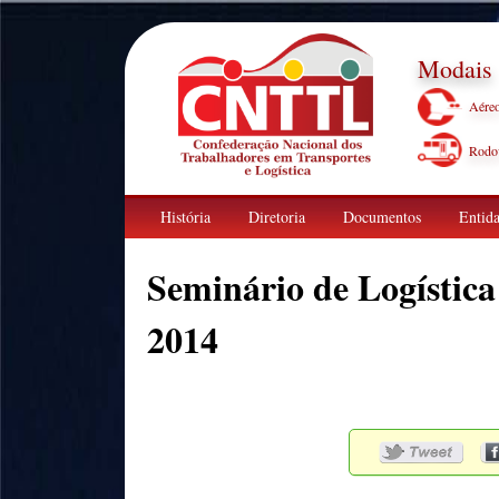
Modais
Aére
Rodov
História
Diretoria
Documentos
Entida
Seminário de Logística
2014