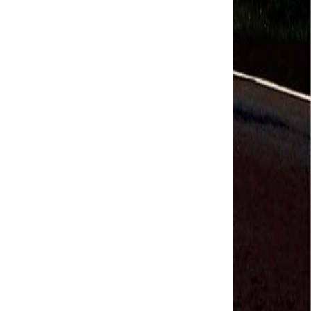
Salvador Arau - Federação Sindical dos
Trabalhadores Urbanos e Rurais de Quintana Roo
Sindicalistas de 50 países debatem os desafios do
futuro do trabalho
Paulinho (CNTTL) fala sobre o trabalho conjunto
com a ITF
CDH - audiência pública sobre desemprego e
Previdência - TV Senado ao vivo - 08/07/2019
#GreveGeral 14 de Junho - Paulinho, Presidente da
CNTTL
#GreveGeral 14 de Junho - Rodrigo Maciel, Pres.
Sind. Aeroviários de Guarulhos
#GreveGeral 14 de Junho - Lidenor Feitosa, Diretor
Sincoverg Guarulhos
#GreveGeral 14 de Junho - Kelly Cristina, convoca
todas as mulheres do transporte
#GreveGeral 14 de Junho - Cleidei Tameirão,
Diretora Rodoviários ABC
#GreveGeral 14 de Junho - Bira, Diretor Rodoviários
Bahia
#GreveGeral 14 de Junho - Eduardo Guterra, Vice-
Presidente CNTTL
#GreveGeral 14 de Junho - Alfredo Coletti, Diretor