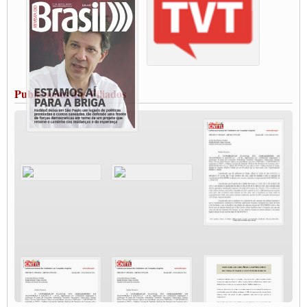
Paralisação dos Caminhoneiros na #BR285, entrocamento que liga o Mercosul ao
Rio Grande
Caminhoneiros bloqueiam duas faixas na Castello Branco e fazem protesto
Modal-Live #13 Aumento da Violência Contra Mulher e o Adoecimento da Classe
Trabalhadora em Tempos de Pandemia
MODAL-LIVE#12 POLÍTICAS PÚBLICAS DE TRANSPORTE PARA A
CLASSE TRABALHADORA E ELEIÇÕES NA PANDEMIA
Publicações dos Filiados
MODAL-LIVE#11 POLÍTICAS PÚBLICAS DE TRANSPORTE
JUVENTUDE DO TRANSPORTE: POR QUE DEVEMOS NOS ORGANIZAR?
Fabio Primo testa positivo para Coronavírus, mas está bem de saúde
Modal-Live#9 Quais são os direitos dos trabalhador@s que contraem a Covid-19 na
pandemia?
Participe da Campanha Fora Bolsonaro
CNTTL e FECOOTAC apoiam Campanha de testes de COVID-19 para
caminhoneiros
MODAL-LIVE#8 - Lideranças sindicais da CNTTL, CGTB e dos caminhoneiros
autônomos e celetistas irão abordar as lutas dos caminhoneiros e os impactos da
pandemia no setor de cargas e nos direitos.
O PAPEL DA ITF E FUTAC NAS LUTAS, EMPREGO, DIREITOS EM
ESCALA GLOBAL E DA DEFESA DA VIDA
Modal-Live #6: Com participação especial do professor da Unisinos e Doutor em
Ciências da Comunicação da USP, Rafael Grohmann, que coordena uma pesquisa