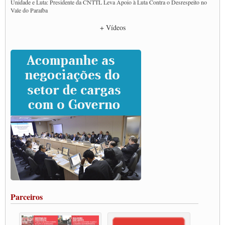
Unidade e Luta: Presidente da CNTTL Leva Apoio à Luta Contra o Desrespeito no
Vale do Paraíba
Empresas divulgam fake news para burlar lei do Piso Mínimo de Frete
+ Vídeos
CNTTL e entidades dos caminhoneiros conversam com governo Lula sobre pautas
da categoria
Caminhoneiros prometem paralisação e cobram diálogo com Lula
CNTTL e lideranças de caminhoneiros participam de debate sobre saúde nas
rodovias
Paulinho e Litti debatem política global para transporte rodoviário de cargas na
SUTCRA no Uruguai
Grande Conquista da Categoria transporte de Cargas e Caminhoneiros Autonomos
ENCONTRO INTERNACIONAL EM APOIO A CLASSE TRABALHADORA
DO BRASIL E A ELEIÇÃO 2022
Carta às Brasileiras e aos Brasileiros em Defesa do Estado Democrático de Direito
Paulinho, presidente da CNTTL, faz balanço do 3º Congresso da CNTTL
Caminhoneiros aprovam greve a partir do 1º de novembro
Rodoviários de Feira Santana fazem Assembleia para avaliar proposta de reajuste
salarial
Portuários de Rio Grande fazem paralisação pela vacina
Parceiros
Vacina Já: Lockdown de 24 horas dos trabalhadores em transportes está mantido,
destaca Paulinho
Condutores de Guarulhos farão greve sanitária nesta terça-feira (20)