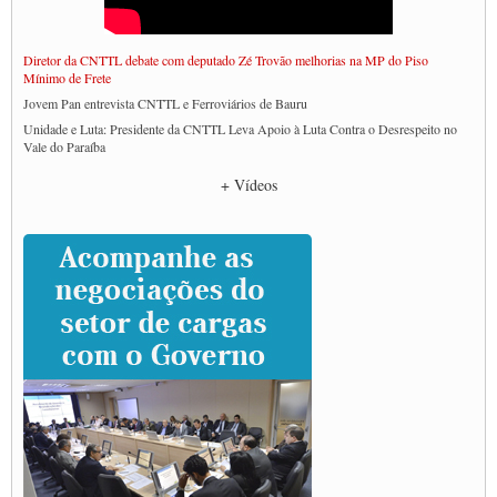
Diretor da CNTTL debate com deputado Zé Trovão melhorias na MP do Piso
Mínimo de Frete
Jovem Pan entrevista CNTTL e Ferroviários de Bauru
Unidade e Luta: Presidente da CNTTL Leva Apoio à Luta Contra o Desrespeito no
Vale do Paraíba
Empresas divulgam fake news para burlar lei do Piso Mínimo de Frete
+ Vídeos
CNTTL e entidades dos caminhoneiros conversam com governo Lula sobre pautas
da categoria
Caminhoneiros prometem paralisação e cobram diálogo com Lula
CNTTL e lideranças de caminhoneiros participam de debate sobre saúde nas
rodovias
Paulinho e Litti debatem política global para transporte rodoviário de cargas na
SUTCRA no Uruguai
Grande Conquista da Categoria transporte de Cargas e Caminhoneiros Autonomos
ENCONTRO INTERNACIONAL EM APOIO A CLASSE TRABALHADORA
DO BRASIL E A ELEIÇÃO 2022
Carta às Brasileiras e aos Brasileiros em Defesa do Estado Democrático de Direito
Paulinho, presidente da CNTTL, faz balanço do 3º Congresso da CNTTL
Caminhoneiros aprovam greve a partir do 1º de novembro