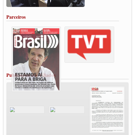
Rodoviários de Feira Santana fazem Assembleia para avaliar proposta de reajuste
salarial
Portuários de Rio Grande fazem paralisação pela vacina
Parceiros
Vacina Já: Lockdown de 24 horas dos trabalhadores em transportes está mantido,
destaca Paulinho
Condutores de Guarulhos farão greve sanitária nesta terça-feira (20)
Paralisação dos Caminhoneiros na #BR285, entrocamento que liga o Mercosul ao
Rio Grande
Caminhoneiros bloqueiam duas faixas na Castello Branco e fazem protesto
Modal-Live #13 Aumento da Violência Contra Mulher e o Adoecimento da Classe
Trabalhadora em Tempos de Pandemia
MODAL-LIVE#12 POLÍTICAS PÚBLICAS DE TRANSPORTE PARA A
CLASSE TRABALHADORA E ELEIÇÕES NA PANDEMIA
Publicações dos Filiados
MODAL-LIVE#11 POLÍTICAS PÚBLICAS DE TRANSPORTE
JUVENTUDE DO TRANSPORTE: POR QUE DEVEMOS NOS ORGANIZAR?
Fabio Primo testa positivo para Coronavírus, mas está bem de saúde
Modal-Live#9 Quais são os direitos dos trabalhador@s que contraem a Covid-19 na
pandemia?
Participe da Campanha Fora Bolsonaro
CNTTL e FECOOTAC apoiam Campanha de testes de COVID-19 para
caminhoneiros
MODAL-LIVE#8 - Lideranças sindicais da CNTTL, CGTB e dos caminhoneiros