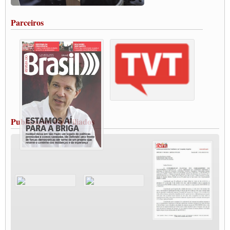
salarial
Portuários de Rio Grande fazem paralisação pela vacina
Parceiros
Vacina Já: Lockdown de 24 horas dos trabalhadores em transportes está mantido,
destaca Paulinho
Condutores de Guarulhos farão greve sanitária nesta terça-feira (20)
Paralisação dos Caminhoneiros na #BR285, entrocamento que liga o Mercosul ao
Rio Grande
Caminhoneiros bloqueiam duas faixas na Castello Branco e fazem protesto
Modal-Live #13 Aumento da Violência Contra Mulher e o Adoecimento da Classe
Trabalhadora em Tempos de Pandemia
MODAL-LIVE#12 POLÍTICAS PÚBLICAS DE TRANSPORTE PARA A
CLASSE TRABALHADORA E ELEIÇÕES NA PANDEMIA
Publicações dos Filiados
MODAL-LIVE#11 POLÍTICAS PÚBLICAS DE TRANSPORTE
JUVENTUDE DO TRANSPORTE: POR QUE DEVEMOS NOS ORGANIZAR?
Fabio Primo testa positivo para Coronavírus, mas está bem de saúde
Modal-Live#9 Quais são os direitos dos trabalhador@s que contraem a Covid-19 na
pandemia?
Participe da Campanha Fora Bolsonaro
CNTTL e FECOOTAC apoiam Campanha de testes de COVID-19 para
caminhoneiros
MODAL-LIVE#8 - Lideranças sindicais da CNTTL, CGTB e dos caminhoneiros
autônomos e celetistas irão abordar as lutas dos caminhoneiros e os impactos da