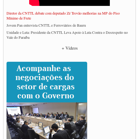
Diretor da CNTTL debate com deputado Zé Trovão melhorias na MP do Piso
Mínimo de Frete
Jovem Pan entrevista CNTTL e Ferroviários de Bauru
Unidade e Luta: Presidente da CNTTL Leva Apoio à Luta Contra o Desrespeito no
Vale do Paraíba
Empresas divulgam fake news para burlar lei do Piso Mínimo de Frete
+ Vídeos
CNTTL e entidades dos caminhoneiros conversam com governo Lula sobre pautas
da categoria
Caminhoneiros prometem paralisação e cobram diálogo com Lula
CNTTL e lideranças de caminhoneiros participam de debate sobre saúde nas
rodovias
Paulinho e Litti debatem política global para transporte rodoviário de cargas na
SUTCRA no Uruguai
Grande Conquista da Categoria transporte de Cargas e Caminhoneiros Autonomos
ENCONTRO INTERNACIONAL EM APOIO A CLASSE TRABALHADORA
DO BRASIL E A ELEIÇÃO 2022
Carta às Brasileiras e aos Brasileiros em Defesa do Estado Democrático de Direito
Paulinho, presidente da CNTTL, faz balanço do 3º Congresso da CNTTL
Caminhoneiros aprovam greve a partir do 1º de novembro
Rodoviários de Feira Santana fazem Assembleia para avaliar proposta de reajuste