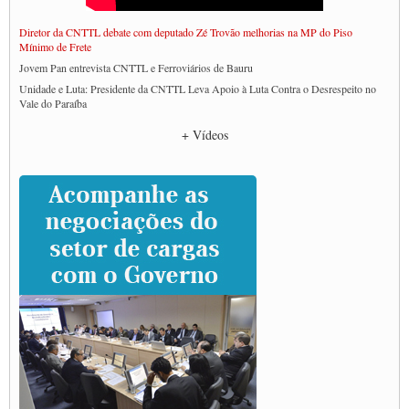
Diretor da CNTTL debate com deputado Zé Trovão melhorias na MP do Piso
Mínimo de Frete
Jovem Pan entrevista CNTTL e Ferroviários de Bauru
Unidade e Luta: Presidente da CNTTL Leva Apoio à Luta Contra o Desrespeito no
Vale do Paraíba
Empresas divulgam fake news para burlar lei do Piso Mínimo de Frete
+ Vídeos
CNTTL e entidades dos caminhoneiros conversam com governo Lula sobre pautas
da categoria
Caminhoneiros prometem paralisação e cobram diálogo com Lula
CNTTL e lideranças de caminhoneiros participam de debate sobre saúde nas
rodovias
Paulinho e Litti debatem política global para transporte rodoviário de cargas na
SUTCRA no Uruguai
Grande Conquista da Categoria transporte de Cargas e Caminhoneiros Autonomos
ENCONTRO INTERNACIONAL EM APOIO A CLASSE TRABALHADORA
DO BRASIL E A ELEIÇÃO 2022
Carta às Brasileiras e aos Brasileiros em Defesa do Estado Democrático de Direito
Paulinho, presidente da CNTTL, faz balanço do 3º Congresso da CNTTL
Caminhoneiros aprovam greve a partir do 1º de novembro
Rodoviários de Feira Santana fazem Assembleia para avaliar proposta de reajuste
salarial