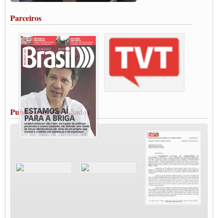
Portuários de Rio Grande fazem paralisação pela vacina
Parceiros
Vacina Já: Lockdown de 24 horas dos trabalhadores em transportes está mantido,
destaca Paulinho
Condutores de Guarulhos farão greve sanitária nesta terça-feira (20)
Paralisação dos Caminhoneiros na #BR285, entrocamento que liga o Mercosul ao
Rio Grande
Caminhoneiros bloqueiam duas faixas na Castello Branco e fazem protesto
Modal-Live #13 Aumento da Violência Contra Mulher e o Adoecimento da Classe
Trabalhadora em Tempos de Pandemia
MODAL-LIVE#12 POLÍTICAS PÚBLICAS DE TRANSPORTE PARA A
CLASSE TRABALHADORA E ELEIÇÕES NA PANDEMIA
Publicações dos Filiados
MODAL-LIVE#11 POLÍTICAS PÚBLICAS DE TRANSPORTE
JUVENTUDE DO TRANSPORTE: POR QUE DEVEMOS NOS ORGANIZAR?
Fabio Primo testa positivo para Coronavírus, mas está bem de saúde
Modal-Live#9 Quais são os direitos dos trabalhador@s que contraem a Covid-19 na
pandemia?
Participe da Campanha Fora Bolsonaro
CNTTL e FECOOTAC apoiam Campanha de testes de COVID-19 para
caminhoneiros
MODAL-LIVE#8 - Lideranças sindicais da CNTTL, CGTB e dos caminhoneiros
autônomos e celetistas irão abordar as lutas dos caminhoneiros e os impactos da