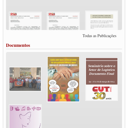
autônomos e celetistas irão abordar as lutas dos caminhoneiros e os impactos da
pandemia no setor de cargas e nos direitos.
O PAPEL DA ITF E FUTAC NAS LUTAS, EMPREGO, DIREITOS EM
ESCALA GLOBAL E DA DEFESA DA VIDA
Modal-Live #6: Com participação especial do professor da Unisinos e Doutor em
Ciências da Comunicação da USP, Rafael Grohmann, que coordena uma pesquisa
internacional que visa pressionar as plataformas digitais por melhores condições de
Todas as Publicações
trabalho.
MODAL-LIVE #5 IMPACTOS DA COVID-19 NO TRABALHO VIÁRIO
Documentos
(15/06/2020)
MODAL-LIVE #5 IMPACTOS DA COVID-19 NO TRABALHO VIÁRIO
(15/06/2020)
MODAL-LIVE #4 A privatização da gestão portuária e a Pandemia (9/06/2020)
MODAL-LIVE #4 A privatização da gestão portuária e a Pandemia (9/06/2020)
MODAL-LIVE #3 Impactos da COVID-19 na aviação (8/06/2020)
MODAL-LIVE #3 Impactos da COVID-19 na aviação (8/06/2020)
MODAL-LIVE #3 Impactos da COVID-19 na aviação (8/06/2020)
MODAL-LIVE #3 Impactos da COVID-19 na aviação (8/06/2020)
MODAL-LIVE #2 Os Impactos da COVID-19 no Trabalho Metroferroviário
(2/06/2020)
MODAL-LIVE #1 Data-base da categoria rodoviária e a pandemia de COVID-19
(1/06/2020)
Paulinho, presidente da CNTTL, fala sobre a Greve dos Caminhoneiros anunciada