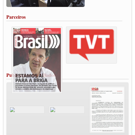
Rodoviários de Feira Santana fazem Assembleia para avaliar proposta de reajuste
salarial
Portuários de Rio Grande fazem paralisação pela vacina
Parceiros
Vacina Já: Lockdown de 24 horas dos trabalhadores em transportes está mantido,
destaca Paulinho
Condutores de Guarulhos farão greve sanitária nesta terça-feira (20)
Paralisação dos Caminhoneiros na #BR285, entrocamento que liga o Mercosul ao
Rio Grande
Caminhoneiros bloqueiam duas faixas na Castello Branco e fazem protesto
Modal-Live #13 Aumento da Violência Contra Mulher e o Adoecimento da Classe
Trabalhadora em Tempos de Pandemia
MODAL-LIVE#12 POLÍTICAS PÚBLICAS DE TRANSPORTE PARA A
CLASSE TRABALHADORA E ELEIÇÕES NA PANDEMIA
Publicações dos Filiados
MODAL-LIVE#11 POLÍTICAS PÚBLICAS DE TRANSPORTE
JUVENTUDE DO TRANSPORTE: POR QUE DEVEMOS NOS ORGANIZAR?
Fabio Primo testa positivo para Coronavírus, mas está bem de saúde
Modal-Live#9 Quais são os direitos dos trabalhador@s que contraem a Covid-19 na
pandemia?
Participe da Campanha Fora Bolsonaro
CNTTL e FECOOTAC apoiam Campanha de testes de COVID-19 para
caminhoneiros
MODAL-LIVE#8 - Lideranças sindicais da CNTTL, CGTB e dos caminhoneiros