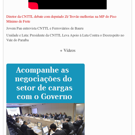
Diretor da CNTTL debate com deputado Zé Trovão melhorias na MP do Piso
Mínimo de Frete
Jovem Pan entrevista CNTTL e Ferroviários de Bauru
Unidade e Luta: Presidente da CNTTL Leva Apoio à Luta Contra o Desrespeito no
Vale do Paraíba
Empresas divulgam fake news para burlar lei do Piso Mínimo de Frete
+ Vídeos
CNTTL e entidades dos caminhoneiros conversam com governo Lula sobre pautas
da categoria
Caminhoneiros prometem paralisação e cobram diálogo com Lula
CNTTL e lideranças de caminhoneiros participam de debate sobre saúde nas
rodovias
Paulinho e Litti debatem política global para transporte rodoviário de cargas na
SUTCRA no Uruguai
Grande Conquista da Categoria transporte de Cargas e Caminhoneiros Autonomos
ENCONTRO INTERNACIONAL EM APOIO A CLASSE TRABALHADORA
DO BRASIL E A ELEIÇÃO 2022
Carta às Brasileiras e aos Brasileiros em Defesa do Estado Democrático de Direito
Paulinho, presidente da CNTTL, faz balanço do 3º Congresso da CNTTL
Caminhoneiros aprovam greve a partir do 1º de novembro