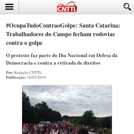
#OcupaTudoContraoGolpe: Santa Catarina:
Trabalhadores do Campo fecham rodovias
contra o golpe
O protesto faz parte do Dia Nacional em Defesa da
Democracia e contra a retirada de direitos
Por:
Redação CNTTL
Publicação:
10/05/2016