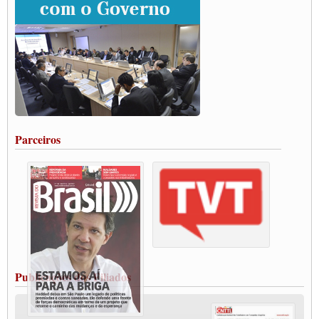
Grande Conquista da Categoria transporte de Cargas e Caminhoneiros Autonomos
ENCONTRO INTERNACIONAL EM APOIO A CLASSE TRABALHADORA
DO BRASIL E A ELEIÇÃO 2022
Carta às Brasileiras e aos Brasileiros em Defesa do Estado Democrático de Direito
Paulinho, presidente da CNTTL, faz balanço do 3º Congresso da CNTTL
Caminhoneiros aprovam greve a partir do 1º de novembro
Rodoviários de Feira Santana fazem Assembleia para avaliar proposta de reajuste
salarial
Portuários de Rio Grande fazem paralisação pela vacina
Parceiros
Vacina Já: Lockdown de 24 horas dos trabalhadores em transportes está mantido,
destaca Paulinho
Condutores de Guarulhos farão greve sanitária nesta terça-feira (20)
Paralisação dos Caminhoneiros na #BR285, entrocamento que liga o Mercosul ao
Rio Grande
Caminhoneiros bloqueiam duas faixas na Castello Branco e fazem protesto
Modal-Live #13 Aumento da Violência Contra Mulher e o Adoecimento da Classe
Trabalhadora em Tempos de Pandemia
MODAL-LIVE#12 POLÍTICAS PÚBLICAS DE TRANSPORTE PARA A
CLASSE TRABALHADORA E ELEIÇÕES NA PANDEMIA
Publicações dos Filiados
MODAL-LIVE#11 POLÍTICAS PÚBLICAS DE TRANSPORTE
JUVENTUDE DO TRANSPORTE: POR QUE DEVEMOS NOS ORGANIZAR?