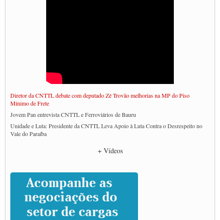
Diretor da CNTTL debate com deputado Zé Trovão melhorias na MP do Piso
Mínimo de Frete
Jovem Pan entrevista CNTTL e Ferroviários de Bauru
Unidade e Luta: Presidente da CNTTL Leva Apoio à Luta Contra o Desrespeito no
Vale do Paraíba
Empresas divulgam fake news para burlar lei do Piso Mínimo de Frete
+ Vídeos
CNTTL e entidades dos caminhoneiros conversam com governo Lula sobre pautas
da categoria
Caminhoneiros prometem paralisação e cobram diálogo com Lula
CNTTL e lideranças de caminhoneiros participam de debate sobre saúde nas
rodovias
Paulinho e Litti debatem política global para transporte rodoviário de cargas na
SUTCRA no Uruguai