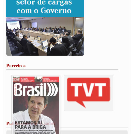
SUTCRA no Uruguai
Grande Conquista da Categoria transporte de Cargas e Caminhoneiros Autonomos
ENCONTRO INTERNACIONAL EM APOIO A CLASSE TRABALHADORA
DO BRASIL E A ELEIÇÃO 2022
Carta às Brasileiras e aos Brasileiros em Defesa do Estado Democrático de Direito
Paulinho, presidente da CNTTL, faz balanço do 3º Congresso da CNTTL
Caminhoneiros aprovam greve a partir do 1º de novembro
Rodoviários de Feira Santana fazem Assembleia para avaliar proposta de reajuste
salarial
Portuários de Rio Grande fazem paralisação pela vacina
Parceiros
Vacina Já: Lockdown de 24 horas dos trabalhadores em transportes está mantido,
destaca Paulinho
Condutores de Guarulhos farão greve sanitária nesta terça-feira (20)
Paralisação dos Caminhoneiros na #BR285, entrocamento que liga o Mercosul ao
Rio Grande
Caminhoneiros bloqueiam duas faixas na Castello Branco e fazem protesto
Modal-Live #13 Aumento da Violência Contra Mulher e o Adoecimento da Classe
Trabalhadora em Tempos de Pandemia
MODAL-LIVE#12 POLÍTICAS PÚBLICAS DE TRANSPORTE PARA A
CLASSE TRABALHADORA E ELEIÇÕES NA PANDEMIA
Publicações dos Filiados
MODAL-LIVE#11 POLÍTICAS PÚBLICAS DE TRANSPORTE