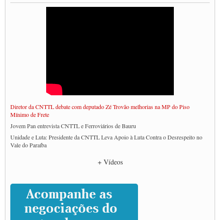
Diretor da CNTTL debate com deputado Zé Trovão melhorias na MP do Piso
Mínimo de Frete
Jovem Pan entrevista CNTTL e Ferroviários de Bauru
Unidade e Luta: Presidente da CNTTL Leva Apoio à Luta Contra o Desrespeito no
Vale do Paraíba
Empresas divulgam fake news para burlar lei do Piso Mínimo de Frete
+ Vídeos
CNTTL e entidades dos caminhoneiros conversam com governo Lula sobre pautas
da categoria
Caminhoneiros prometem paralisação e cobram diálogo com Lula
CNTTL e lideranças de caminhoneiros participam de debate sobre saúde nas
rodovias
Paulinho e Litti debatem política global para transporte rodoviário de cargas na