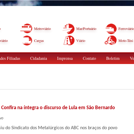
o
Metroviário
Mar/Portuário
Ferroviári
iário
Cargas
Viário
Moto-Táxi
des Filiadas
Cidadania
Imprensa
Contato
Boletim
Ve
Confira na íntegra o discurso de Lula em São Bernardo
vo
aiu do Sindicato dos Metalúrgicos do ABC nos braços do povo