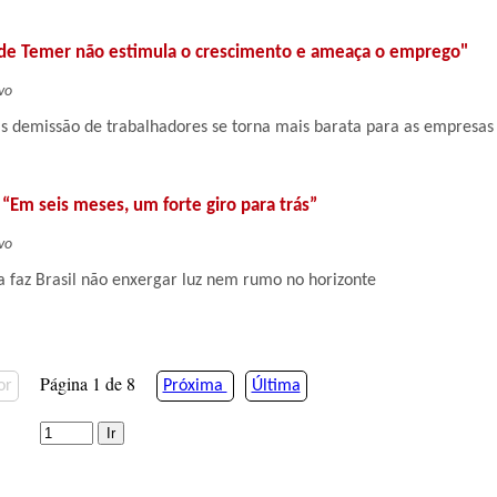
e de Temer não estimula o crescimento e ameaça o emprego"
vo
s demissão de trabalhadores se torna mais barata para as empresas
 “Em seis meses, um forte giro para trás”
vo
a faz Brasil não enxergar luz nem rumo no horizonte
Página 1 de 8
or
Próxima
Última