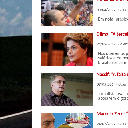
trabalhadora e 
03/04/2017 - Coleti
Em nota, presid
Dilma: “A terce
24/03/2017 - Coleti
Nós queremos pr
salários e da pe
brasileiros sem
Nassif: “A falta
03/03/2017 - Coleti
Jornalista avali
apoiarem o gol
Marcelo Zero: 
24/02/2017 - Coleti