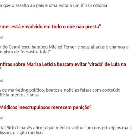
a que o assalto ao país é uma volta a um Brasil colônia
emer está envolvido em tudo o que não presta”
vo
r do Ceará esculhambou Michel Temer e seus aliados e chamou a
lpista de “desastre total”
iras sobre Marisa Letícia buscam evitar 'virada' de Lula na
”
vo
 de marketing político, boatos e notícias falsas com conteúdo
ificialmente criadas
 “Médicos inescrupulosos merecem punição”
vo
ital Sírio-Libanês afirma que médica violou “um dos princípios mais
issão, o sigilo médico”