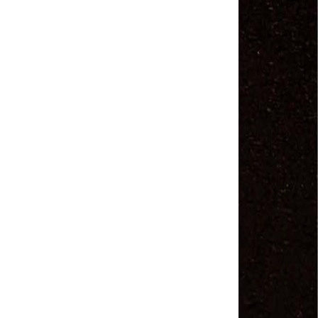
MODAL-LIVE #1 Data-base da categoria rodoviária
e a pandemia de COVID-19 (1/06/2020)
Paulinho, presidente da CNTTL, fala sobre a Greve
dos Caminhoneiros anunciada para o dia 16/12/2019
Paulinho - Presidente da CNTTL
Damaso Dias - RUTA 100 - México
Edel Maria Briones - FENOPADER - Equador
Ricardo Maldonado - Presidente da FUTAC
José Augustin Penilla - Oraganização de Táxi da
Cidade do México
Fermín Umpierres - SNTP - Cuba
Miguel Quezada - ERCO - Equador
Javier Navarro - AST - Espanha
Luis Fernadez - Presidente da Associação dos
Taxistas de Buenos Aires
Randolpah Parra - SITRAMECA - Venezuela
Marisol Fuentes - SNTCIE - Cuba
Milton Ayala Castro - FENOPADER - Equador
Carlos Tinizhañay - ERCO - Equador
Daniel Pallares - CNTP - Panamá
Boris Guerrero - CONUTT - Chile