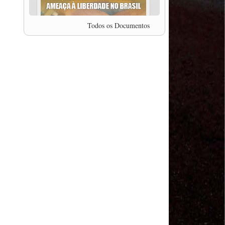
professor da Unisinos e Doutor em Ciências da
Comunicação da USP, Rafael Grohmann, que
coordena uma pesquisa internacional que visa
Todos os Documentos
pressionar as plataformas digitais por melhores
condições de trabalho.
MODAL-LIVE #5 IMPACTOS DA COVID-19 NO
TRABALHO VIÁRIO (15/06/2020)
MODAL-LIVE #5 IMPACTOS DA COVID-19 NO
TRABALHO VIÁRIO (15/06/2020)
MODAL-LIVE #4 A privatização da gestão portuária
e a Pandemia (9/06/2020)
MODAL-LIVE #4 A privatização da gestão portuária
e a Pandemia (9/06/2020)
MODAL-LIVE #3 Impactos da COVID-19 na
aviação (8/06/2020)
MODAL-LIVE #3 Impactos da COVID-19 na
aviação (8/06/2020)
MODAL-LIVE #3 Impactos da COVID-19 na
aviação (8/06/2020)
MODAL-LIVE #3 Impactos da COVID-19 na
aviação (8/06/2020)
MODAL-LIVE #2 Os Impactos da COVID-19 no
Trabalho Metroferroviário (2/06/2020)