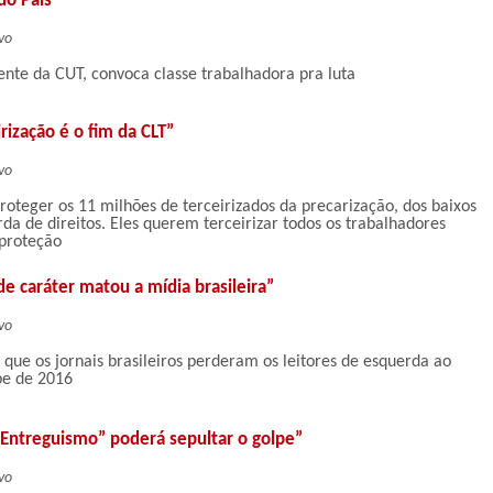
do País”
vo
ente da CUT, convoca classe trabalhadora pra luta
irização é o fim da CLT”
vo
oteger os 11 milhões de terceirizados da precarização, dos baixos
rda de direitos. Eles querem terceirizar todos os trabalhadores
 proteção
 de caráter matou a mídia brasileira”
vo
a que os jornais brasileiros perderam os leitores de esquerda ao
pe de 2016
“Entreguismo” poderá sepultar o golpe”
vo