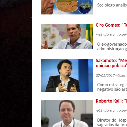
Sociólogo analis
Ciro Gomes: “T
13/02/2017 - Coleti
O ex-governado
administração go
Sakamoto: “Ment
opinião pública
07/02/2017 - Coleti
Como estratégia
negativo são art
Roberto Kalil:
06/02/2017 - Coleti
Diretor do Hosp
sagrados da prof