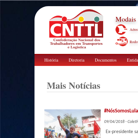
Modais
Aére
Rodov
História
Diretoria
Documentos
Entida
Mais Notícias
#NósSomosLula 
09/04/2018 - Coleti
Ex-presidente s