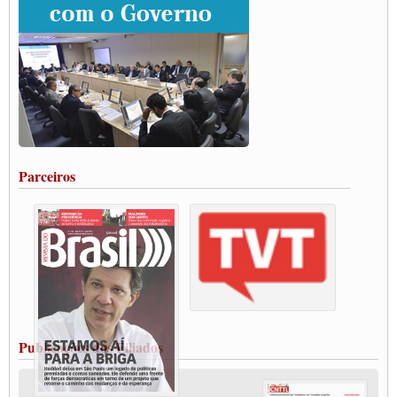
Grande Conquista da Categoria transporte de Cargas e Caminhoneiros Autonomos
ENCONTRO INTERNACIONAL EM APOIO A CLASSE TRABALHADORA
DO BRASIL E A ELEIÇÃO 2022
Carta às Brasileiras e aos Brasileiros em Defesa do Estado Democrático de Direito
Paulinho, presidente da CNTTL, faz balanço do 3º Congresso da CNTTL
Caminhoneiros aprovam greve a partir do 1º de novembro
Rodoviários de Feira Santana fazem Assembleia para avaliar proposta de reajuste
salarial
Portuários de Rio Grande fazem paralisação pela vacina
Parceiros
Vacina Já: Lockdown de 24 horas dos trabalhadores em transportes está mantido,
destaca Paulinho
Condutores de Guarulhos farão greve sanitária nesta terça-feira (20)
Paralisação dos Caminhoneiros na #BR285, entrocamento que liga o Mercosul ao
Rio Grande
Caminhoneiros bloqueiam duas faixas na Castello Branco e fazem protesto
Modal-Live #13 Aumento da Violência Contra Mulher e o Adoecimento da Classe
Trabalhadora em Tempos de Pandemia
MODAL-LIVE#12 POLÍTICAS PÚBLICAS DE TRANSPORTE PARA A
CLASSE TRABALHADORA E ELEIÇÕES NA PANDEMIA
Publicações dos Filiados
MODAL-LIVE#11 POLÍTICAS PÚBLICAS DE TRANSPORTE
JUVENTUDE DO TRANSPORTE: POR QUE DEVEMOS NOS ORGANIZAR?