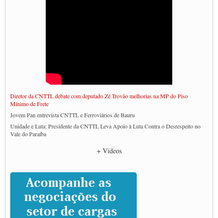
Diretor da CNTTL debate com deputado Zé Trovão melhorias na MP do Piso
Mínimo de Frete
Jovem Pan entrevista CNTTL e Ferroviários de Bauru
Unidade e Luta: Presidente da CNTTL Leva Apoio à Luta Contra o Desrespeito no
Vale do Paraíba
Empresas divulgam fake news para burlar lei do Piso Mínimo de Frete
+ Vídeos
CNTTL e entidades dos caminhoneiros conversam com governo Lula sobre pautas
da categoria
Caminhoneiros prometem paralisação e cobram diálogo com Lula
CNTTL e lideranças de caminhoneiros participam de debate sobre saúde nas
rodovias
Paulinho e Litti debatem política global para transporte rodoviário de cargas na
SUTCRA no Uruguai