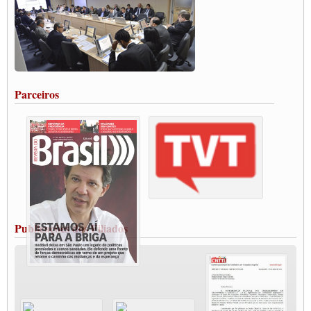
Carta às Brasileiras e aos Brasileiros em Defesa do Estado Democrático de Direito
Paulinho, presidente da CNTTL, faz balanço do 3º Congresso da CNTTL
Caminhoneiros aprovam greve a partir do 1º de novembro
Rodoviários de Feira Santana fazem Assembleia para avaliar proposta de reajuste
salarial
Portuários de Rio Grande fazem paralisação pela vacina
Parceiros
Vacina Já: Lockdown de 24 horas dos trabalhadores em transportes está mantido,
destaca Paulinho
Condutores de Guarulhos farão greve sanitária nesta terça-feira (20)
Paralisação dos Caminhoneiros na #BR285, entrocamento que liga o Mercosul ao
Rio Grande
Caminhoneiros bloqueiam duas faixas na Castello Branco e fazem protesto
Modal-Live #13 Aumento da Violência Contra Mulher e o Adoecimento da Classe
Trabalhadora em Tempos de Pandemia
MODAL-LIVE#12 POLÍTICAS PÚBLICAS DE TRANSPORTE PARA A
CLASSE TRABALHADORA E ELEIÇÕES NA PANDEMIA
Publicações dos Filiados
MODAL-LIVE#11 POLÍTICAS PÚBLICAS DE TRANSPORTE
JUVENTUDE DO TRANSPORTE: POR QUE DEVEMOS NOS ORGANIZAR?
Fabio Primo testa positivo para Coronavírus, mas está bem de saúde
Modal-Live#9 Quais são os direitos dos trabalhador@s que contraem a Covid-19 na
pandemia?