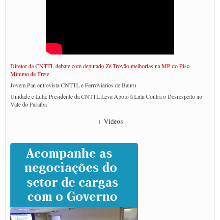
Diretor da CNTTL debate com deputado Zé Trovão melhorias na MP do Piso
Mínimo de Frete
Jovem Pan entrevista CNTTL e Ferroviários de Bauru
Unidade e Luta: Presidente da CNTTL Leva Apoio à Luta Contra o Desrespeito no
Vale do Paraíba
Empresas divulgam fake news para burlar lei do Piso Mínimo de Frete
+ Vídeos
CNTTL e entidades dos caminhoneiros conversam com governo Lula sobre pautas
da categoria
Caminhoneiros prometem paralisação e cobram diálogo com Lula
CNTTL e lideranças de caminhoneiros participam de debate sobre saúde nas
rodovias
Paulinho e Litti debatem política global para transporte rodoviário de cargas na
SUTCRA no Uruguai
Grande Conquista da Categoria transporte de Cargas e Caminhoneiros Autonomos
ENCONTRO INTERNACIONAL EM APOIO A CLASSE TRABALHADORA
DO BRASIL E A ELEIÇÃO 2022