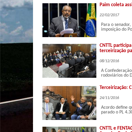
Paim coleta ass
22/02/2017
Para o senador,
imposição do Po
CNTTL participa
terceirização p
08/12/2016
A Confederação 
rodoviários do 
Terceirização: 
24/11/2016
Acordo define q
parado o PL 4.3
CNTTL e FENTAC