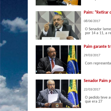
Paim: “Retirar 
08/06/2017
O Senador lame
por 14 a 11, a r
Paim garante tr
29/03/2017
Com representan
Senador Paim p
22/03/2017
O pedido teve a
que era 27