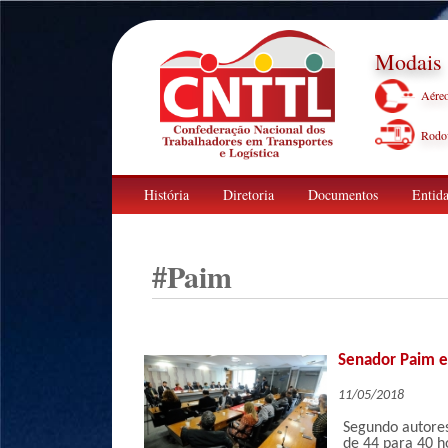
Modais
Aére
Rodov
História
Diretoria
Documentos
Entida
#
Paim
Senador Paim e
11/05/2018
Segundo autores
de 44 para 40 h