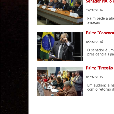
Senador Paulo 
14/09/2016
Paim pede a aber
aviação
Paim: “Convocar
06/09/2016
O senador é um 
presidenciais p
Paim: “Pressão 
01/07/2015
Em audiência na
com o retorno d