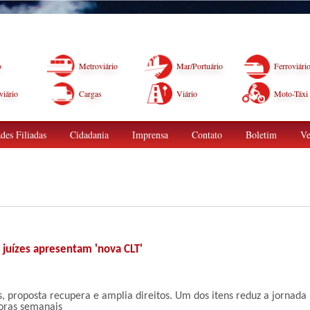
o
Metroviário
Mar/Portuário
Ferroviári
iário
Cargas
Viário
Moto-Táxi
des Filiadas
Cidadania
Imprensa
Contato
Boletim
Ve
 juízes apresentam 'nova CLT'
, proposta recupera e amplia direitos. Um dos itens reduz a jornada
oras semanais