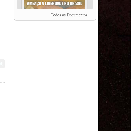
professor da Unisinos e Doutor em Ciências da
Comunicação da USP, Rafael Grohmann, que
coordena uma pesquisa internacional que visa
Todos os Documentos
pressionar as plataformas digitais por melhores
condições de trabalho.
MODAL-LIVE #5 IMPACTOS DA COVID-19 NO
TRABALHO VIÁRIO (15/06/2020)
MODAL-LIVE #5 IMPACTOS DA COVID-19 NO
TRABALHO VIÁRIO (15/06/2020)
MODAL-LIVE #4 A privatização da gestão portuária
e a Pandemia (9/06/2020)
MODAL-LIVE #4 A privatização da gestão portuária
lt
e a Pandemia (9/06/2020)
MODAL-LIVE #3 Impactos da COVID-19 na
aviação (8/06/2020)
MODAL-LIVE #3 Impactos da COVID-19 na
aviação (8/06/2020)
MODAL-LIVE #3 Impactos da COVID-19 na
aviação (8/06/2020)
MODAL-LIVE #3 Impactos da COVID-19 na
aviação (8/06/2020)
MODAL-LIVE #2 Os Impactos da COVID-19 no
Trabalho Metroferroviário (2/06/2020)