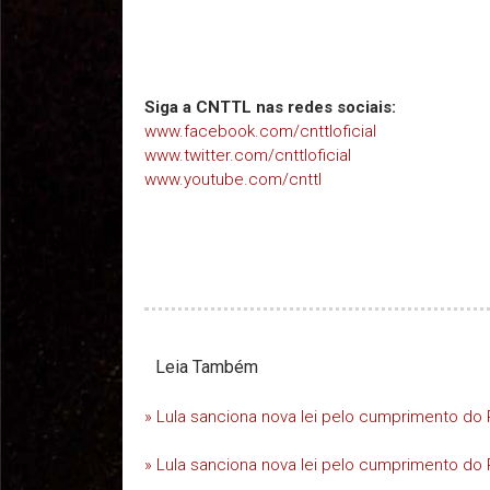
Siga a CNTTL nas redes sociais:
www.facebook.com/cnttloficial
www.twitter.com/cnttloficial
www.youtube.com/cnttl
Leia Também
» Lula sanciona nova lei pelo cumprimento do 
» Lula sanciona nova lei pelo cumprimento do 