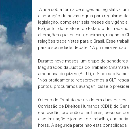
Ainda sob a forma de sugestão legislativa, u
elaboração de novas regras para regulamentar a
legislação, completar seis meses de vigência.
RS), autor do relatório do Estatuto do Trabalh
alterações que, eu diria, queimam, rasgam a 
relações trabalhistas para o Brasil. Esse traba
para a sociedade debater." A primeira versão 
Durante nove meses, um grupo de senadores d
Magistrados da Justiça do Trabalho (Anamatra)
americana do juízes (ALJT), o Sindicato Naciona
"Nós praticamente reescrevemos a CLT, resgata
pontos, procuramos avançar", disse o presiden
O texto do Estatuto se divide em duas partes.
Comissão de Direitos Humanos (CDH) do Senad
escravidão, proteção a mulheres, pessoas com
discriminação e jornada de trabalho, que seria
horas. A segunda parte não está consolidada, 