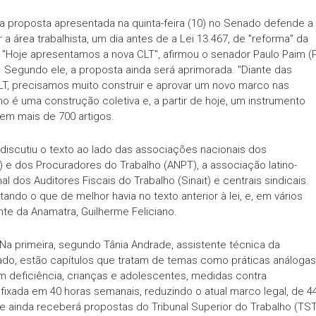
ma proposta apresentada na quinta-feira (10) no Senado defende a
 área trabalhista, um dia antes de a Lei 13.467, de "reforma" da
 "Hoje apresentamos a nova CLT", afirmou o senador Paulo Paim (P
o. Segundo ele, a proposta ainda será aprimorada. "Diante das
CLT, precisamos muito construir e aprovar um novo marco nas
lho é uma construção coletiva e, a partir de hoje, um instrumento
tem mais de 700 artigos.
iscutiu o texto ao lado das associações nacionais dos
 e dos Procuradores do Trabalho (ANPT), a associação latino-
l dos Auditores Fiscais do Trabalho (Sinait) e centrais sindicais.
ndo o que de melhor havia no texto anterior à lei, e, em vários
te da Anamatra, Guilherme Feliciano.
 Na primeira, segundo Tânia Andrade, assistente técnica da
o, estão capítulos que tratam de temas como práticas análogas
 deficiência, crianças e adolescentes, medidas contra
 fixada em 40 horas semanais, reduzindo o atual marco legal, de 4
e ainda receberá propostas do Tribunal Superior do Trabalho (TST