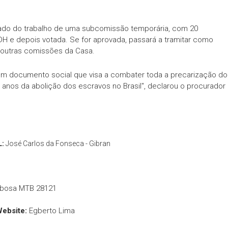
ltado do trabalho de uma subcomissão temporária, com 20
CDH e depois votada. Se for aprovada, passará a tramitar como
r outras comissões da Casa.
m documento social que visa a combater toda a precarização do
nos da abolição dos escravos no Brasil", declarou o procurador
L:
José Carlos da Fonseca - Gibran
rbosa MTB 28121
Website:
Egberto Lima