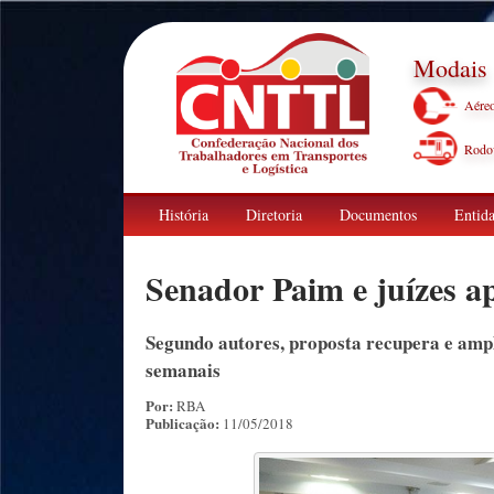
Modais
Aére
Rodov
História
Diretoria
Documentos
Entida
Senador Paim e juízes 
Segundo autores, proposta recupera e ampl
semanais
Por:
RBA
Publicação:
11/05/2018