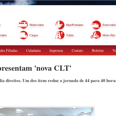
o
Metroviário
Mar/Portuário
Ferroviári
iário
Cargas
Viário
Moto-Táxi
des Filiadas
Cidadania
Imprensa
Contato
Boletim
Ve
apresentam 'nova CLT'
ia direitos. Um dos itens reduz a jornada de 44 para 40 hora