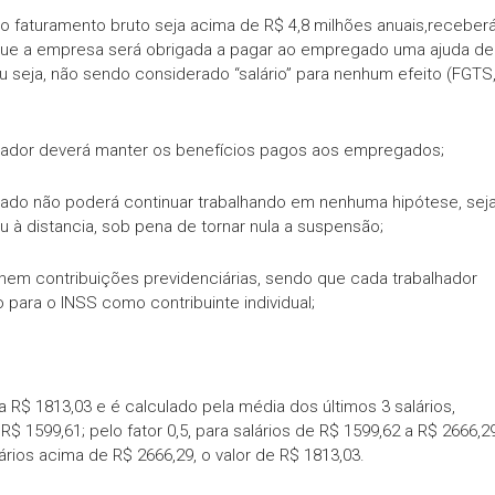
faturamento bruto seja acima de R$ 4,8 milhões anuais,receber
ue a empresa será obrigada a pagar ao empregado uma ajuda de
ou seja, não sendo considerado “salário” para nenhum efeito (FGTS
gador deverá manter os benefícios pagos aos empregados;
ado não poderá continuar trabalhando em nenhuma hipótese, sej
ou à distancia, sob pena de tornar nula a suspensão;
nem contribuições previdenciárias, sendo que cada trabalhador
 para o INSS como contribuinte individual;
R$ 1813,03 e é calculado pela média dos últimos 3 salários,
 R$ 1599,61; pelo fator 0,5, para salários de R$ 1599,62 a R$ 2666,29
ários acima de R$ 2666,29, o valor de R$ 1813,03.