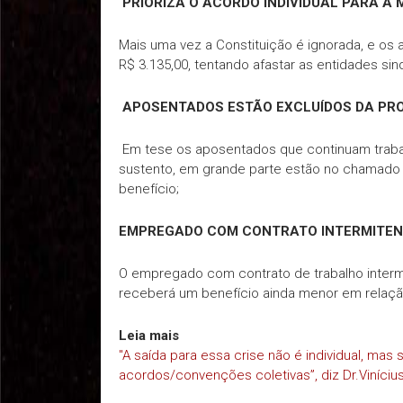
PRIORIZA O ACORDO INDIVIDUAL PARA A
Mais uma vez a Constituição é ignorada, e os
R$ 3.135,00, tentando afastar as entidades sin
APOSENTADOS ESTÃO EXCLUÍDOS DA PR
Em tese os aposentados que continuam trab
sustento, em grande parte estão no chamado 
benefício;
EMPREGADO COM CONTRATO INTERMITENT
O empregado com contrato de trabalho intermit
receberá um benefício ainda menor em relaçã
Leia mais
"A saída para essa crise não é individual, ma
acordos/convenções coletivas”, diz Dr.Viníciu