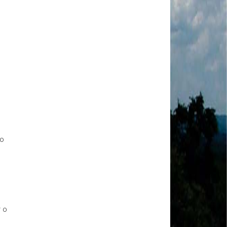
MODAL-LIVE #1 Data-base da categoria rodoviária
e a pandemia de COVID-19 (1/06/2020)
Paulinho, presidente da CNTTL, fala sobre a Greve
dos Caminhoneiros anunciada para o dia 16/12/2019
Paulinho - Presidente da CNTTL
Damaso Dias - RUTA 100 - México
Edel Maria Briones - FENOPADER - Equador
Ricardo Maldonado - Presidente da FUTAC
José Augustin Penilla - Oraganização de Táxi da
Cidade do México
l
Fermín Umpierres - SNTP - Cuba
Miguel Quezada - ERCO - Equador
Javier Navarro - AST - Espanha
 o
Luis Fernadez - Presidente da Associação dos
Taxistas de Buenos Aires
Randolpah Parra - SITRAMECA - Venezuela
Marisol Fuentes - SNTCIE - Cuba
Milton Ayala Castro - FENOPADER - Equador
Carlos Tinizhañay - ERCO - Equador
 o
Daniel Pallares - CNTP - Panamá
Boris Guerrero - CONUTT - Chile