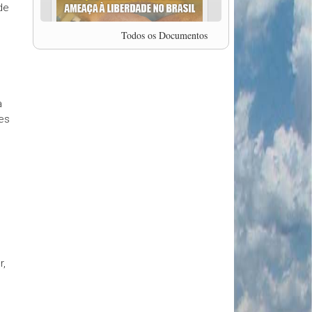
de
professor da Unisinos e Doutor em Ciências da
Comunicação da USP, Rafael Grohmann, que
coordena uma pesquisa internacional que visa
Todos os Documentos
pressionar as plataformas digitais por melhores
condições de trabalho.
MODAL-LIVE #5 IMPACTOS DA COVID-19 NO
TRABALHO VIÁRIO (15/06/2020)
MODAL-LIVE #5 IMPACTOS DA COVID-19 NO
a
TRABALHO VIÁRIO (15/06/2020)
es
MODAL-LIVE #4 A privatização da gestão portuária
e a Pandemia (9/06/2020)
MODAL-LIVE #4 A privatização da gestão portuária
e a Pandemia (9/06/2020)
MODAL-LIVE #3 Impactos da COVID-19 na
aviação (8/06/2020)
MODAL-LIVE #3 Impactos da COVID-19 na
aviação (8/06/2020)
MODAL-LIVE #3 Impactos da COVID-19 na
aviação (8/06/2020)
MODAL-LIVE #3 Impactos da COVID-19 na
r,
aviação (8/06/2020)
MODAL-LIVE #2 Os Impactos da COVID-19 no
Trabalho Metroferroviário (2/06/2020)