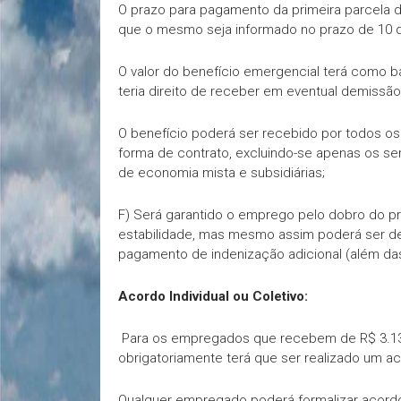
O prazo para pagamento da primeira parcela d
que o mesmo seja informado no prazo de 10 di
O valor do benefício emergencial terá como b
teria direito de receber em eventual demissão
O benefício poderá ser recebido por todos 
forma de contrato, excluindo-se apenas os s
de economia mista e subsidiárias;
F) Será garantido o emprego pelo dobro do pr
estabilidade, mas mesmo assim poderá ser d
pagamento de indenização adicional (além das
Acordo Individual ou Coletivo:
Para os empregados que recebem de R$ 3.135,0
obrigatoriamente terá que ser realizado um a
Qualquer empregado poderá formalizar acordo