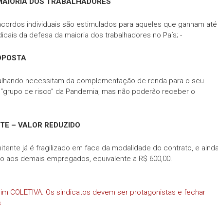
 MAIORIA DOS TRABALHADORES
 acordos individuais são estimulados para aqueles que ganham até
dicais da defesa da maioria dos trabalhadores no País; -
OPOSTA
alhando necessitam da complementação de renda para o seu
“grupo de risco” da Pandemia, mas não poderão receber o
E – VALOR REDUZIDO
ente já é fragilizado em face da modalidade do contrato, e ainda
o aos demais empregados, equivalente a R$ 600,00.
s sim COLETIVA. Os sindicatos devem ser protagonistas e fechar
s