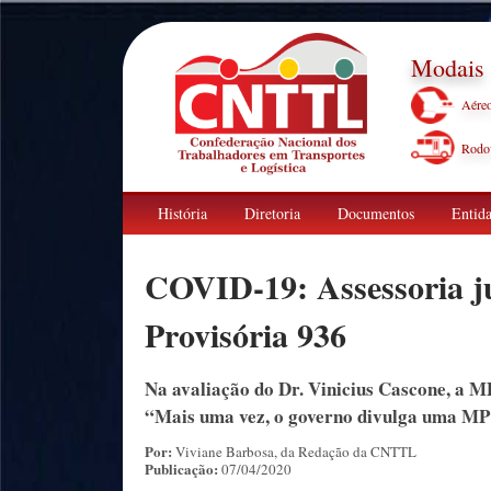
Modais
Aére
Rodov
História
Diretoria
Documentos
Entida
COVID-19: Assessoria j
Provisória 936
Na avaliação do Dr. Vinicius Cascone, a 
“Mais uma vez, o governo divulga uma MP s
Por:
Viviane Barbosa, da Redação da CNTTL
Publicação:
07/04/2020