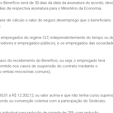
o Benefício será de 30 dias da data da assinatura do acordo, des
as da respectiva assinatura para o Ministério da Economia;
ase de cálculo o valor do seguro desemprego que o beneficiário
;
os empregados do regime CLT, independentemente do tempo ou d
ervidores e empregados públicos, e os empregados das sociedad
azo do recebimento do Benefício, ou seja, o empregado terá
emitido nos casos de suspensão do contrato mediante o
 verbas rescisórias comuns);
1 a R$ 12.202,12, ou valor acima e que não tenha curso superio
cordo ou convenção coletiva com a participação do Sindicato;
 individual para redução de jornada de 25% com redução