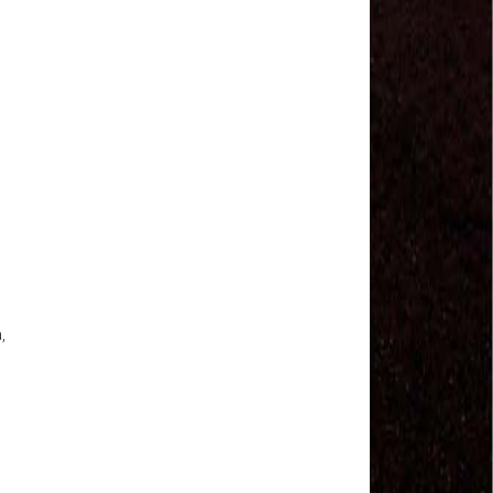
Sindviários SP
#GreveGeral 14 de Junho - Euvaldo Alves, Pres.
Sind. Transp Intermunicipal Bahia
#GreveGeral 14 de Junho - Ronaldo, Diretor
Rodoviários JSC
#GreveGeral 14 de Junho - Manoel Machado, Pres.
Sind. Fretamento Bahia
#GreveGeral 14 de Junho - Sérgio Dias, Presidente
da FENTAC
#GreveGeral 14 de Junho - Souzinha, Secretário de
Finanças da CNTTL
#GreveGeral 14 de Junho - Junior Rodoviário, Pres.
Sind. Rodoviários de Natal
#GreveGeral 14 de Junho - Kelly Cristina, Tesouraria
dos Rodoviários de Sorocaba
,
#GreveGeral 14 de Junho - Hélio Ferreira, Secretário
Geral da CNTTL
#GreveGeral 14 de Junho - Fábio Primo, Pres. Sind.
Rodoviários Bahia
Motoristas e Cobradores de Guarulhos e Arujá
aprovam greve no dia 10 de maio
1º de Maio - Dia de Luta Contra o Fim da
Aposentadoria – Direto do Anhangabaú / SP