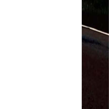
Salvador Arau - Federação Sindical dos
Trabalhadores Urbanos e Rurais de Quintana Roo
Sindicalistas de 50 países debatem os desafios do
futuro do trabalho
Paulinho (CNTTL) fala sobre o trabalho conjunto
com a ITF
CDH - audiência pública sobre desemprego e
Previdência - TV Senado ao vivo - 08/07/2019
#GreveGeral 14 de Junho - Paulinho, Presidente da
CNTTL
#GreveGeral 14 de Junho - Rodrigo Maciel, Pres.
Sind. Aeroviários de Guarulhos
#GreveGeral 14 de Junho - Lidenor Feitosa, Diretor
Sincoverg Guarulhos
#GreveGeral 14 de Junho - Kelly Cristina, convoca
todas as mulheres do transporte
#GreveGeral 14 de Junho - Cleidei Tameirão,
Diretora Rodoviários ABC
#GreveGeral 14 de Junho - Bira, Diretor Rodoviários
Bahia
e
#GreveGeral 14 de Junho - Eduardo Guterra, Vice-
Presidente CNTTL
#GreveGeral 14 de Junho - Alfredo Coletti, Diretor