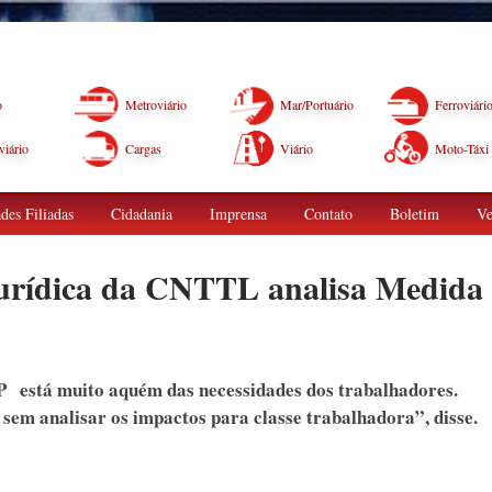
o
Metroviário
Mar/Portuário
Ferroviári
iário
Cargas
Viário
Moto-Táxi
des Filiadas
Cidadania
Imprensa
Contato
Boletim
Ve
urídica da CNTTL analisa Medida
MP está muito aquém das necessidades dos trabalhadores.
em analisar os impactos para classe trabalhadora”, disse.