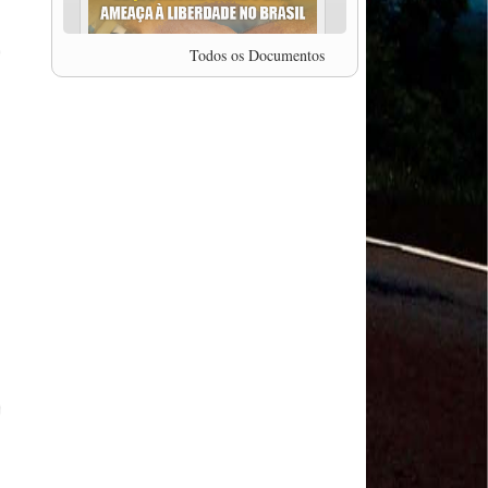
professor da Unisinos e Doutor em Ciências da
Comunicação da USP, Rafael Grohmann, que
coordena uma pesquisa internacional que visa
Todos os Documentos
pressionar as plataformas digitais por melhores
condições de trabalho.
MODAL-LIVE #5 IMPACTOS DA COVID-19 NO
TRABALHO VIÁRIO (15/06/2020)
MODAL-LIVE #5 IMPACTOS DA COVID-19 NO
TRABALHO VIÁRIO (15/06/2020)
MODAL-LIVE #4 A privatização da gestão portuária
e a Pandemia (9/06/2020)
MODAL-LIVE #4 A privatização da gestão portuária
e a Pandemia (9/06/2020)
MODAL-LIVE #3 Impactos da COVID-19 na
aviação (8/06/2020)
MODAL-LIVE #3 Impactos da COVID-19 na
aviação (8/06/2020)
Assembleia Nacional dos Trabalhadores (as) do Setor de
Transportes
MODAL-LIVE #3 Impactos da COVID-19 na
aviação (8/06/2020)
MODAL-LIVE #3 Impactos da COVID-19 na
aviação (8/06/2020)
MODAL-LIVE #2 Os Impactos da COVID-19 no
Trabalho Metroferroviário (2/06/2020)