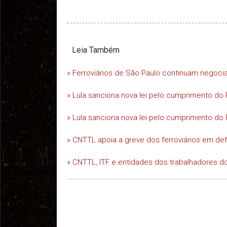
Leia Também
» Ferroviários de São Paulo continuam negoc
» Lula sanciona nova lei pelo cumprimento do 
» Lula sanciona nova lei pelo cumprimento do 
» CNTTL apoia a greve dos ferroviários em d
» CNTTL, ITF e entidades dos trabalhadores do