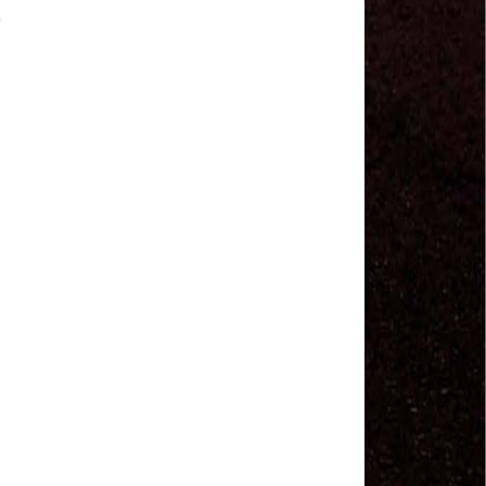
MODAL-LIVE #1 Data-base da categoria rodoviária
e a pandemia de COVID-19 (1/06/2020)
Paulinho, presidente da CNTTL, fala sobre a Greve
dos Caminhoneiros anunciada para o dia 16/12/2019
Paulinho - Presidente da CNTTL
Damaso Dias - RUTA 100 - México
Edel Maria Briones - FENOPADER - Equador
Ricardo Maldonado - Presidente da FUTAC
José Augustin Penilla - Oraganização de Táxi da
Cidade do México
Fermín Umpierres - SNTP - Cuba
Miguel Quezada - ERCO - Equador
Javier Navarro - AST - Espanha
Luis Fernadez - Presidente da Associação dos
Taxistas de Buenos Aires
Randolpah Parra - SITRAMECA - Venezuela
Marisol Fuentes - SNTCIE - Cuba
Milton Ayala Castro - FENOPADER - Equador
Carlos Tinizhañay - ERCO - Equador
Daniel Pallares - CNTP - Panamá
Boris Guerrero - CONUTT - Chile