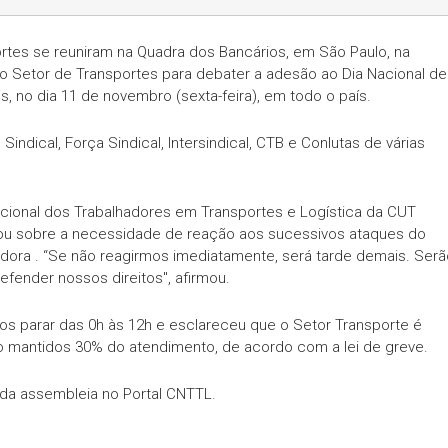
ortes se reuniram na Quadra dos Bancários, em São Paulo, na
o Setor de Transportes para debater a adesão ao Dia Nacional de
s, no dia 11 de novembro (sexta-feira), em todo o país.
Sindical, Força Sindical, Intersindical, CTB e Conlutas de várias
cional dos Trabalhadores em Transportes e Logística da CUT
ertou sobre a necessidade de reação aos sucessivos ataques do
adora . “Se não reagirmos imediatamente, será tarde demais. Serã
fender nossos direitos", afirmou.
mos parar das 0h às 12h e esclareceu que o Setor Transporte é
ão mantidos 30% do atendimento, de acordo com a lei de greve.
da assembleia no Portal CNTTL.