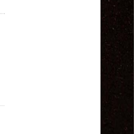
Salvador Arau - Federação Sindical dos
Trabalhadores Urbanos e Rurais de Quintana Roo
Sindicalistas de 50 países debatem os desafios do
futuro do trabalho
Paulinho (CNTTL) fala sobre o trabalho conjunto
com a ITF
CDH - audiência pública sobre desemprego e
Previdência - TV Senado ao vivo - 08/07/2019
#GreveGeral 14 de Junho - Paulinho, Presidente da
CNTTL
#GreveGeral 14 de Junho - Rodrigo Maciel, Pres.
Sind. Aeroviários de Guarulhos
#GreveGeral 14 de Junho - Lidenor Feitosa, Diretor
Sincoverg Guarulhos
#GreveGeral 14 de Junho - Kelly Cristina, convoca
todas as mulheres do transporte
#GreveGeral 14 de Junho - Cleidei Tameirão,
Diretora Rodoviários ABC
#GreveGeral 14 de Junho - Bira, Diretor Rodoviários
Bahia
#GreveGeral 14 de Junho - Eduardo Guterra, Vice-
Presidente CNTTL
#GreveGeral 14 de Junho - Alfredo Coletti, Diretor