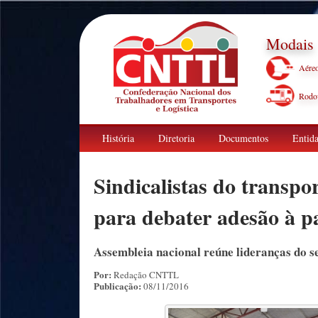
Modais
Aére
Rodov
História
Diretoria
Documentos
Entida
Sindicalistas do transp
para debater adesão à pa
Assembleia nacional reúne lideranças do se
Por:
Redação CNTTL
Publicação:
08/11/2016