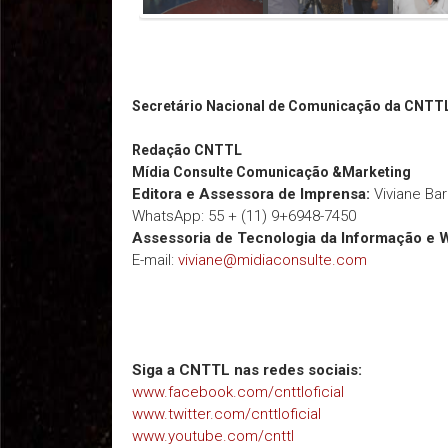
Secretário Nacional de Comunicação da CNTT
Redação
CNTTL
Mídia Consulte Comunicação &Marketing
Editora e Assessora de Imprensa:
Viviane Ba
WhatsApp: 55 + (11) 9+6948-7450
Assessoria de Tecnologia da Informação e 
E-mail:
viviane@midiaconsulte.com
Siga a CNTTL nas redes sociais:
www.facebook.com/cnttloficial
www.twitter.com/cnttloficial
www.youtube.com/cnttl