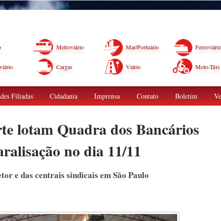
o
Metroviário
Mar/Portuário
Ferroviári
iário
Cargas
Viário
Moto-Táxi
des Filiadas
Cidadania
Imprensa
Contato
Boletim
Ve
orte lotam Quadra dos Bancários
ralisação no dia 11/11
tor e das centrais sindicais em São Paulo