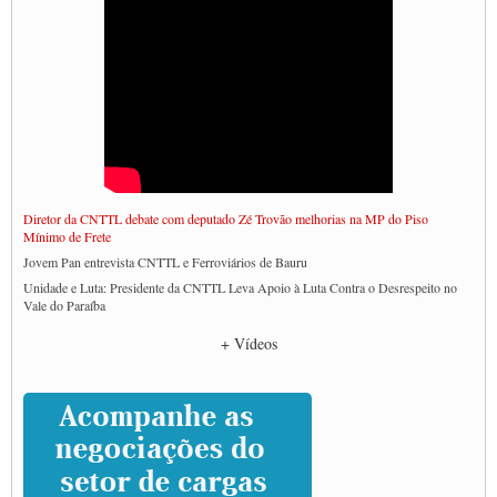
Diretor da CNTTL debate com deputado Zé Trovão melhorias na MP do Piso
Mínimo de Frete
Jovem Pan entrevista CNTTL e Ferroviários de Bauru
Unidade e Luta: Presidente da CNTTL Leva Apoio à Luta Contra o Desrespeito no
Vale do Paraíba
Empresas divulgam fake news para burlar lei do Piso Mínimo de Frete
+ Vídeos
CNTTL e entidades dos caminhoneiros conversam com governo Lula sobre pautas
da categoria
Caminhoneiros prometem paralisação e cobram diálogo com Lula
CNTTL e lideranças de caminhoneiros participam de debate sobre saúde nas
rodovias
Paulinho e Litti debatem política global para transporte rodoviário de cargas na
SUTCRA no Uruguai