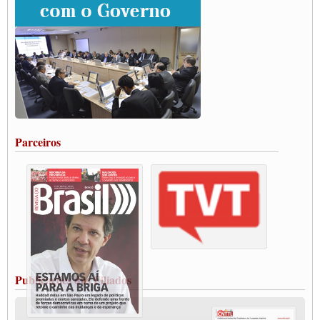
Grande Conquista da Categoria transporte de Cargas e Caminhoneiros Autonomos
ENCONTRO INTERNACIONAL EM APOIO A CLASSE TRABALHADORA
DO BRASIL E A ELEIÇÃO 2022
Carta às Brasileiras e aos Brasileiros em Defesa do Estado Democrático de Direito
Paulinho, presidente da CNTTL, faz balanço do 3º Congresso da CNTTL
Caminhoneiros aprovam greve a partir do 1º de novembro
Rodoviários de Feira Santana fazem Assembleia para avaliar proposta de reajuste
salarial
Portuários de Rio Grande fazem paralisação pela vacina
Parceiros
Vacina Já: Lockdown de 24 horas dos trabalhadores em transportes está mantido,
destaca Paulinho
Condutores de Guarulhos farão greve sanitária nesta terça-feira (20)
Paralisação dos Caminhoneiros na #BR285, entrocamento que liga o Mercosul ao
Rio Grande
Caminhoneiros bloqueiam duas faixas na Castello Branco e fazem protesto
Modal-Live #13 Aumento da Violência Contra Mulher e o Adoecimento da Classe
Trabalhadora em Tempos de Pandemia
MODAL-LIVE#12 POLÍTICAS PÚBLICAS DE TRANSPORTE PARA A
CLASSE TRABALHADORA E ELEIÇÕES NA PANDEMIA
Publicações dos Filiados
MODAL-LIVE#11 POLÍTICAS PÚBLICAS DE TRANSPORTE
JUVENTUDE DO TRANSPORTE: POR QUE DEVEMOS NOS ORGANIZAR?