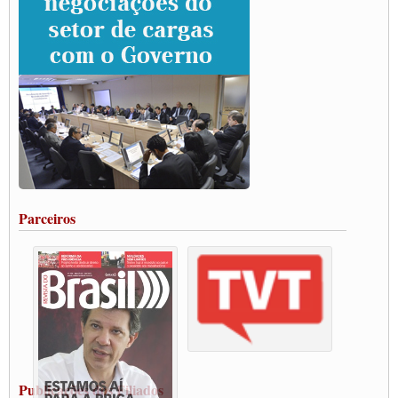
Paulinho e Litti debatem política global para transporte rodoviário de cargas na
SUTCRA no Uruguai
Grande Conquista da Categoria transporte de Cargas e Caminhoneiros Autonomos
ENCONTRO INTERNACIONAL EM APOIO A CLASSE TRABALHADORA
DO BRASIL E A ELEIÇÃO 2022
Carta às Brasileiras e aos Brasileiros em Defesa do Estado Democrático de Direito
Paulinho, presidente da CNTTL, faz balanço do 3º Congresso da CNTTL
Caminhoneiros aprovam greve a partir do 1º de novembro
Rodoviários de Feira Santana fazem Assembleia para avaliar proposta de reajuste
salarial
Portuários de Rio Grande fazem paralisação pela vacina
Parceiros
Vacina Já: Lockdown de 24 horas dos trabalhadores em transportes está mantido,
destaca Paulinho
Condutores de Guarulhos farão greve sanitária nesta terça-feira (20)
Paralisação dos Caminhoneiros na #BR285, entrocamento que liga o Mercosul ao
Rio Grande
Caminhoneiros bloqueiam duas faixas na Castello Branco e fazem protesto
Modal-Live #13 Aumento da Violência Contra Mulher e o Adoecimento da Classe
Trabalhadora em Tempos de Pandemia
MODAL-LIVE#12 POLÍTICAS PÚBLICAS DE TRANSPORTE PARA A
CLASSE TRABALHADORA E ELEIÇÕES NA PANDEMIA
Publicações dos Filiados