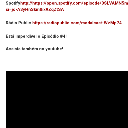
Spotify
http://https://open.spotify.com/episode/0SLVAM
si=jc-A3yHnSkin0ix9ZqZtSA
Rádio Public
https://radiopublic.com/modalcast-WzMp74
Está imperdível o Episódio #4!
Assista também no youtube!