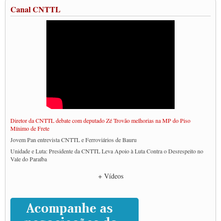
Canal CNTTL
Diretor da CNTTL debate com deputado Zé Trovão melhorias na MP do Piso
Mínimo de Frete
Jovem Pan entrevista CNTTL e Ferroviários de Bauru
Unidade e Luta: Presidente da CNTTL Leva Apoio à Luta Contra o Desrespeito no
Vale do Paraíba
Empresas divulgam fake news para burlar lei do Piso Mínimo de Frete
+ Vídeos
CNTTL e entidades dos caminhoneiros conversam com governo Lula sobre pautas
da categoria
Caminhoneiros prometem paralisação e cobram diálogo com Lula
CNTTL e lideranças de caminhoneiros participam de debate sobre saúde nas
rodovias