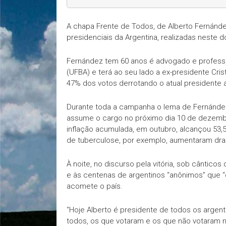
A chapa Frente de Todos, de Alberto Fernández e
presidenciais da Argentina, realizadas neste d
Fernández tem 60 anos é advogado e professor 
(UFBA) e terá ao seu lado a ex-presidente Cris
47% dos votos derrotando o atual presidente 
Durante toda a campanha o lema de Fernández 
assume o cargo no próximo dia 10 de dezembr
inflação acumulada, em outubro, alcançou 53
de tuberculose, por exemplo, aumentaram dra
À noite, no discurso pela vitória, sob cântico
e às centenas de argentinos “anônimos” que 
acomete o país.
“Hoje Alberto é presidente de todos os argentin
todos, os que votaram e os que não votaram n