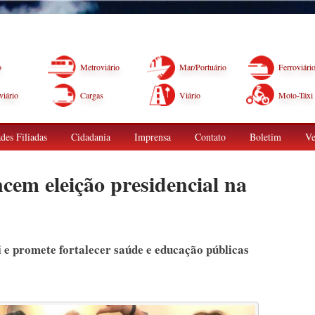
o
Metroviário
Mar/Portuário
Ferroviári
iário
Cargas
Viário
Moto-Táxi
des Filiadas
Cidadania
Imprensa
Contato
Boletim
Ve
cem eleição presidencial na
 e promete fortalecer saúde e educação públicas