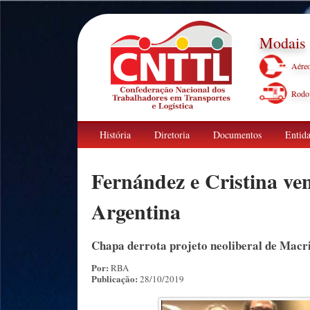
Modais
Aére
Rodov
História
Diretoria
Documentos
Entida
Fernández e Cristina ven
Argentina
Chapa derrota projeto neoliberal de Macri
Por:
RBA
Publicação:
28/10/2019