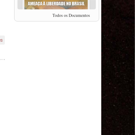
professor da Unisinos e Doutor em Ciências da
Comunicação da USP, Rafael Grohmann, que
coordena uma pesquisa internacional que visa
Todos os Documentos
pressionar as plataformas digitais por melhores
condições de trabalho.
MODAL-LIVE #5 IMPACTOS DA COVID-19 NO
TRABALHO VIÁRIO (15/06/2020)
es
MODAL-LIVE #5 IMPACTOS DA COVID-19 NO
TRABALHO VIÁRIO (15/06/2020)
MODAL-LIVE #4 A privatização da gestão portuária
e a Pandemia (9/06/2020)
MODAL-LIVE #4 A privatização da gestão portuária
e a Pandemia (9/06/2020)
MODAL-LIVE #3 Impactos da COVID-19 na
aviação (8/06/2020)
MODAL-LIVE #3 Impactos da COVID-19 na
aviação (8/06/2020)
MODAL-LIVE #3 Impactos da COVID-19 na
aviação (8/06/2020)
MODAL-LIVE #3 Impactos da COVID-19 na
aviação (8/06/2020)
MODAL-LIVE #2 Os Impactos da COVID-19 no
Trabalho Metroferroviário (2/06/2020)