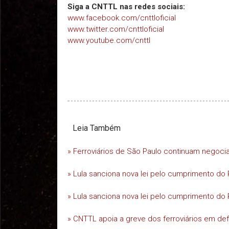
Siga a CNTTL nas redes sociais:
www.facebook.com/cnttloficial
www.twitter.com/cnttloficial
www.youtube.com/cnttl
Leia Também
» Ferroviários de São Paulo continuam negoc
» Lula sanciona nova lei pelo cumprimento do 
» Lula sanciona nova lei pelo cumprimento do 
» CNTTL apoia a greve dos ferroviários em d