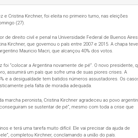
 Cristina Kirchner, foi eleita no primeiro turno, nas eleições
omingo (27).
de direito civil e penal na Universidade Federal de Buenos Aires
tina Kirchner, que governou o país entre 2007 e 2015. A chapa teve
argentino Mauricio Macri, que alcançou 40% dos votos.
foi “colocar a Argentina novamente de pé”. O novo presidente, 
o, assumirá um país que sofre uma de suas piores crises. A
,5% e a desigualdade tem batidos números assustadores. Os caso
sticamente pela falta de moradia adequada.
s da marcha peronista, Cristina Kirchner agradeceu ao povo argenti
“conseguiram se sustentar de pé”, mesmo com toda a crise que
os e terá uma tarefa muito difícil. Ele vai precisar da ajuda de
ele”, completou Kirchner, conclamando a união do país.