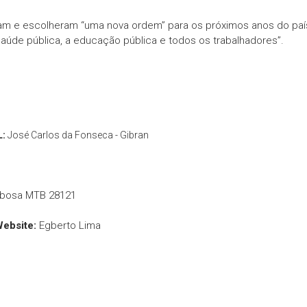
am e escolheram “uma nova ordem” para os próximos anos do paí
a saúde pública, a educação pública e todos os trabalhadores”.
L:
José Carlos da Fonseca - Gibran
rbosa MTB 28121
Website:
Egberto Lima