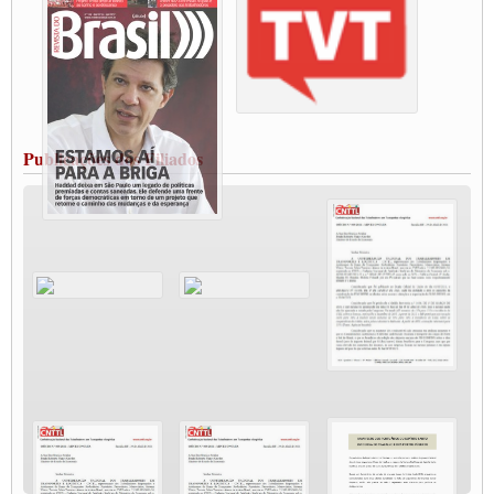
Paralisação dos Caminhoneiros na #BR285, entrocamento que liga o Mercosul ao
Rio Grande
Caminhoneiros bloqueiam duas faixas na Castello Branco e fazem protesto
Modal-Live #13 Aumento da Violência Contra Mulher e o Adoecimento da Classe
Trabalhadora em Tempos de Pandemia
MODAL-LIVE#12 POLÍTICAS PÚBLICAS DE TRANSPORTE PARA A
CLASSE TRABALHADORA E ELEIÇÕES NA PANDEMIA
Publicações dos Filiados
MODAL-LIVE#11 POLÍTICAS PÚBLICAS DE TRANSPORTE
JUVENTUDE DO TRANSPORTE: POR QUE DEVEMOS NOS ORGANIZAR?
Fabio Primo testa positivo para Coronavírus, mas está bem de saúde
Modal-Live#9 Quais são os direitos dos trabalhador@s que contraem a Covid-19 na
pandemia?
Participe da Campanha Fora Bolsonaro
CNTTL e FECOOTAC apoiam Campanha de testes de COVID-19 para
caminhoneiros
MODAL-LIVE#8 - Lideranças sindicais da CNTTL, CGTB e dos caminhoneiros
autônomos e celetistas irão abordar as lutas dos caminhoneiros e os impactos da
pandemia no setor de cargas e nos direitos.
O PAPEL DA ITF E FUTAC NAS LUTAS, EMPREGO, DIREITOS EM
ESCALA GLOBAL E DA DEFESA DA VIDA
Modal-Live #6: Com participação especial do professor da Unisinos e Doutor em
Ciências da Comunicação da USP, Rafael Grohmann, que coordena uma pesquisa