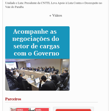
Unidade e Luta: Presidente da CNTTL Leva Apoio à Luta Contra o Desrespeito no
Vale do Paraíba
Empresas divulgam fake news para burlar lei do Piso Mínimo de Frete
+ Vídeos
CNTTL e entidades dos caminhoneiros conversam com governo Lula sobre pautas
da categoria
Caminhoneiros prometem paralisação e cobram diálogo com Lula
CNTTL e lideranças de caminhoneiros participam de debate sobre saúde nas
rodovias
Paulinho e Litti debatem política global para transporte rodoviário de cargas na
SUTCRA no Uruguai
Grande Conquista da Categoria transporte de Cargas e Caminhoneiros Autonomos
ENCONTRO INTERNACIONAL EM APOIO A CLASSE TRABALHADORA
DO BRASIL E A ELEIÇÃO 2022
Carta às Brasileiras e aos Brasileiros em Defesa do Estado Democrático de Direito
Paulinho, presidente da CNTTL, faz balanço do 3º Congresso da CNTTL
Caminhoneiros aprovam greve a partir do 1º de novembro
Rodoviários de Feira Santana fazem Assembleia para avaliar proposta de reajuste
salarial
Portuários de Rio Grande fazem paralisação pela vacina
Parceiros
Vacina Já: Lockdown de 24 horas dos trabalhadores em transportes está mantido,
destaca Paulinho
Condutores de Guarulhos farão greve sanitária nesta terça-feira (20)