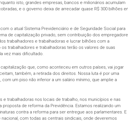
Enquanto isto, grandes empresas, bancos e milionários acumulam
cobradas, e o governo deixa de arrecadar quase R$ 300 bilhões e
 com o atual Sistema Previdenciário e de Seguridade Social para
tema de capitalização privado, sem contribuição dos empregador
os trabalhadores e trabalhadoras e lucrar bilhões com a
os trabalhadores e trabalhadoras terão os valores de suas
 vez mais dificultado.
 capitalização que, como aconteceu em outros países, vai jogar
aceitam, também, a retirada dos direitos. Nossa luta é por uma
ia, com um piso não inferior a um salário mínimo, que amplie a
s e trabalhadoras nos locais de trabalho, nos municípios e nas
a proposta de reforma da Previdência. Estamos realizando um
inaturas contra a reforma para ser entregue aos parlamentares. E
e nacional, com todas as centrais sindicais, onde deveremos