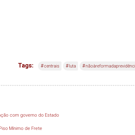
Tags:
#
#
#
centrais
luta
nãoàreformadaprevidênc
iação com governo do Estado
Piso Mínimo de Frete