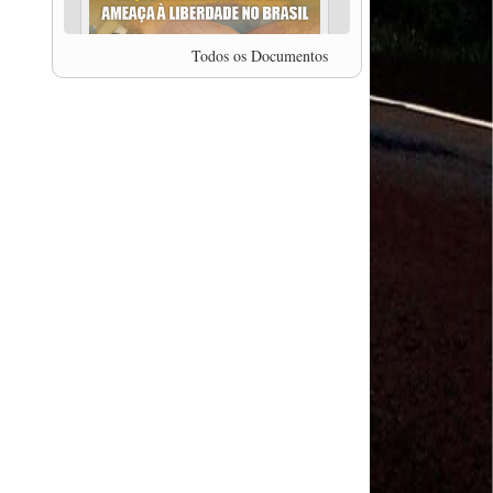
professor da Unisinos e Doutor em Ciências da
Comunicação da USP, Rafael Grohmann, que
coordena uma pesquisa internacional que visa
Todos os Documentos
pressionar as plataformas digitais por melhores
condições de trabalho.
MODAL-LIVE #5 IMPACTOS DA COVID-19 NO
TRABALHO VIÁRIO (15/06/2020)
MODAL-LIVE #5 IMPACTOS DA COVID-19 NO
TRABALHO VIÁRIO (15/06/2020)
MODAL-LIVE #4 A privatização da gestão portuária
e a Pandemia (9/06/2020)
MODAL-LIVE #4 A privatização da gestão portuária
e a Pandemia (9/06/2020)
MODAL-LIVE #3 Impactos da COVID-19 na
aviação (8/06/2020)
MODAL-LIVE #3 Impactos da COVID-19 na
aviação (8/06/2020)
MODAL-LIVE #3 Impactos da COVID-19 na
aviação (8/06/2020)
MODAL-LIVE #3 Impactos da COVID-19 na
aviação (8/06/2020)
MODAL-LIVE #2 Os Impactos da COVID-19 no
Trabalho Metroferroviário (2/06/2020)