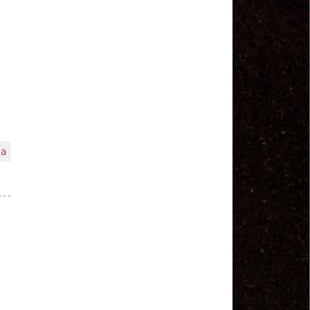
MODAL-LIVE #1 Data-base da categoria rodoviária
e a pandemia de COVID-19 (1/06/2020)
Paulinho, presidente da CNTTL, fala sobre a Greve
dos Caminhoneiros anunciada para o dia 16/12/2019
Paulinho - Presidente da CNTTL
Damaso Dias - RUTA 100 - México
Edel Maria Briones - FENOPADER - Equador
Ricardo Maldonado - Presidente da FUTAC
José Augustin Penilla - Oraganização de Táxi da
Cidade do México
Fermín Umpierres - SNTP - Cuba
ia
Miguel Quezada - ERCO - Equador
Javier Navarro - AST - Espanha
Luis Fernadez - Presidente da Associação dos
Taxistas de Buenos Aires
Randolpah Parra - SITRAMECA - Venezuela
Marisol Fuentes - SNTCIE - Cuba
Milton Ayala Castro - FENOPADER - Equador
Carlos Tinizhañay - ERCO - Equador
Daniel Pallares - CNTP - Panamá
Boris Guerrero - CONUTT - Chile