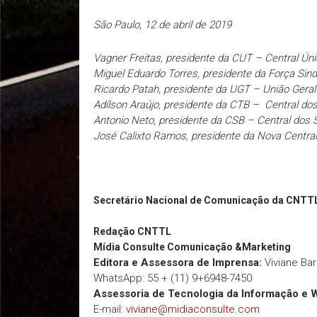
São Paulo, 12 de abril de 2019
Vagner Freitas, presidente da CUT – Central Ún
Miguel Eduardo Torres, presidente da Força Sind
Ricardo Patah, presidente da UGT – União Geral
Adílson Araújo, presidente da CTB – Central dos
Antonio Neto, presidente da CSB – Central dos S
José Calixto Ramos, presidente da Nova Central
Secretário Nacional de Comunicação da CNTT
Redação
CNTTL
Mídia Consulte Comunicação &Marketing
Editora e Assessora de Imprensa:
Viviane Ba
WhatsApp: 55 + (11) 9+6948-7450
Assessoria de Tecnologia da Informação e 
E-mail:
viviane@midiaconsulte.com