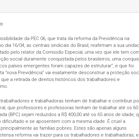
is
sibilidade da PEC 06, que trata da reforma da Previdência na
 dia 16/04, as centrais sindicais do Brasil, reafirmam a sua unida
entado pelo relator da Comissão Especial, uma vez que ele tem co
eção social duramente conquistada pelos brasileiros, uma conquis
os países emergentes foram capazes de estruturar”, e que foi
ta “nova Previdência” vai exatamente desconstruir a proteção soc
 que a retirada de direitos históricos dos trabalhadores e
rno.
trabalhadores e trabalhadoras tenham de trabalhar e contribuir po
ral, que professores e professoras tenham de trabalhar até os 60
ada (BPC) sejam reduzidos a R$ 400,00 até os 65 anos de idade, 
ificultado e se aposentem com a mesma idade. É cruel a
rincipalmente as famílias pobres. Estes são apenas alguns
ensa reforma vai trazer para os trabalhadores e trabalhadoras, e