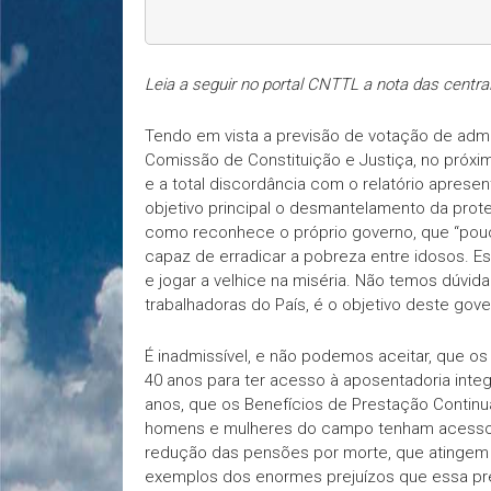
Leia a seguir no portal CNTTL a nota das centra
Tendo em vista a previsão de votação de admis
Comissão de Constituição e Justiça, no próximo
e a total discordância com o relatório apres
objetivo principal o desmantelamento da prot
como reconhece o próprio governo, que “pouc
capaz de erradicar a pobreza entre idosos. Es
e jogar a velhice na miséria. Não temos dúvida
trabalhadoras do País, é o objetivo deste gove
É inadmissível, e não podemos aceitar, que os 
40 anos para ter acesso à aposentadoria integ
anos, que os Benefícios de Prestação Continu
homens e mulheres do campo tenham acesso d
redução das pensões por morte, que atingem p
exemplos dos enormes prejuízos que essa pret