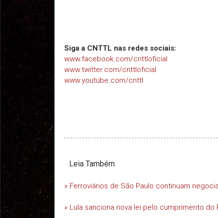
Siga a CNTTL nas redes sociais:
www.facebook.com/cnttloficial
www.twitter.com/cnttloficial
www.youtube.com/cnttl
Leia Também
» Ferroviários de São Paulo continuam negoc
» Lula sanciona nova lei pelo cumprimento do 