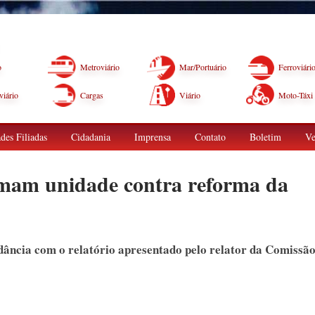
o
Metroviário
Mar/Portuário
Ferroviári
iário
Cargas
Viário
Moto-Táxi
des Filiadas
Cidadania
Imprensa
Contato
Boletim
Ve
irmam unidade contra reforma da
dância com o relatório apresentado pelo relator da Comissã