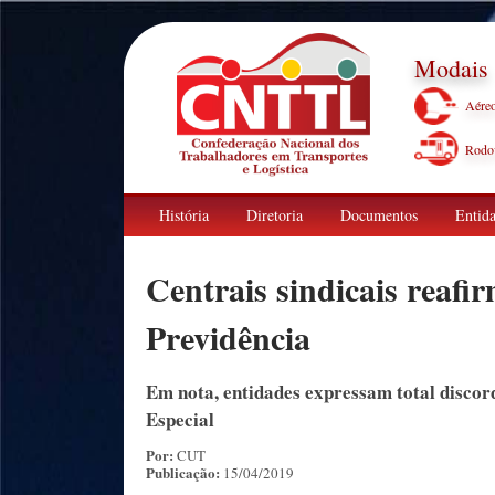
Modais
Aére
Rodov
História
Diretoria
Documentos
Entida
Centrais sindicais reaf
Previdência
Em nota, entidades expressam total discor
Especial
Por:
CUT
Publicação:
15/04/2019