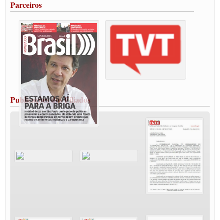
Parceiros
Vacina Já: Lockdown de 24 horas dos trabalhadores em transportes está mantido,
destaca Paulinho
Condutores de Guarulhos farão greve sanitária nesta terça-feira (20)
Paralisação dos Caminhoneiros na #BR285, entrocamento que liga o Mercosul ao
Rio Grande
Caminhoneiros bloqueiam duas faixas na Castello Branco e fazem protesto
Modal-Live #13 Aumento da Violência Contra Mulher e o Adoecimento da Classe
Trabalhadora em Tempos de Pandemia
MODAL-LIVE#12 POLÍTICAS PÚBLICAS DE TRANSPORTE PARA A
CLASSE TRABALHADORA E ELEIÇÕES NA PANDEMIA
Publicações dos Filiados
MODAL-LIVE#11 POLÍTICAS PÚBLICAS DE TRANSPORTE
JUVENTUDE DO TRANSPORTE: POR QUE DEVEMOS NOS ORGANIZAR?
Fabio Primo testa positivo para Coronavírus, mas está bem de saúde
Modal-Live#9 Quais são os direitos dos trabalhador@s que contraem a Covid-19 na
pandemia?
Participe da Campanha Fora Bolsonaro
CNTTL e FECOOTAC apoiam Campanha de testes de COVID-19 para
caminhoneiros
MODAL-LIVE#8 - Lideranças sindicais da CNTTL, CGTB e dos caminhoneiros
autônomos e celetistas irão abordar as lutas dos caminhoneiros e os impactos da
pandemia no setor de cargas e nos direitos.
O PAPEL DA ITF E FUTAC NAS LUTAS, EMPREGO, DIREITOS EM