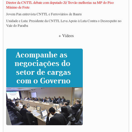
Diretor da CNTTL debate com deputado Zé Trovão melhorias na MP do Piso
Mínimo de Frete
Jovem Pan entrevista CNTTL e Ferroviários de Bauru
Unidade e Luta: Presidente da CNTTL Leva Apoio à Luta Contra o Desrespeito no
Vale do Paraíba
Empresas divulgam fake news para burlar lei do Piso Mínimo de Frete
+ Vídeos
CNTTL e entidades dos caminhoneiros conversam com governo Lula sobre pautas
da categoria
Caminhoneiros prometem paralisação e cobram diálogo com Lula
CNTTL e lideranças de caminhoneiros participam de debate sobre saúde nas
rodovias
Paulinho e Litti debatem política global para transporte rodoviário de cargas na
SUTCRA no Uruguai
Grande Conquista da Categoria transporte de Cargas e Caminhoneiros Autonomos
ENCONTRO INTERNACIONAL EM APOIO A CLASSE TRABALHADORA
DO BRASIL E A ELEIÇÃO 2022
Carta às Brasileiras e aos Brasileiros em Defesa do Estado Democrático de Direito
Paulinho, presidente da CNTTL, faz balanço do 3º Congresso da CNTTL
Caminhoneiros aprovam greve a partir do 1º de novembro
Rodoviários de Feira Santana fazem Assembleia para avaliar proposta de reajuste
salarial
Portuários de Rio Grande fazem paralisação pela vacina