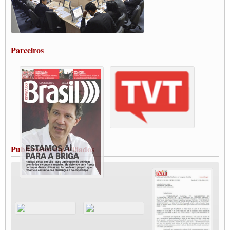
Caminhoneiros aprovam greve a partir do 1º de novembro
Rodoviários de Feira Santana fazem Assembleia para avaliar proposta de reajuste
salarial
Portuários de Rio Grande fazem paralisação pela vacina
Parceiros
Vacina Já: Lockdown de 24 horas dos trabalhadores em transportes está mantido,
destaca Paulinho
Condutores de Guarulhos farão greve sanitária nesta terça-feira (20)
Paralisação dos Caminhoneiros na #BR285, entrocamento que liga o Mercosul ao
Rio Grande
Caminhoneiros bloqueiam duas faixas na Castello Branco e fazem protesto
Modal-Live #13 Aumento da Violência Contra Mulher e o Adoecimento da Classe
Trabalhadora em Tempos de Pandemia
MODAL-LIVE#12 POLÍTICAS PÚBLICAS DE TRANSPORTE PARA A
CLASSE TRABALHADORA E ELEIÇÕES NA PANDEMIA
Publicações dos Filiados
MODAL-LIVE#11 POLÍTICAS PÚBLICAS DE TRANSPORTE
JUVENTUDE DO TRANSPORTE: POR QUE DEVEMOS NOS ORGANIZAR?
Fabio Primo testa positivo para Coronavírus, mas está bem de saúde
Modal-Live#9 Quais são os direitos dos trabalhador@s que contraem a Covid-19 na
pandemia?
Participe da Campanha Fora Bolsonaro
CNTTL e FECOOTAC apoiam Campanha de testes de COVID-19 para