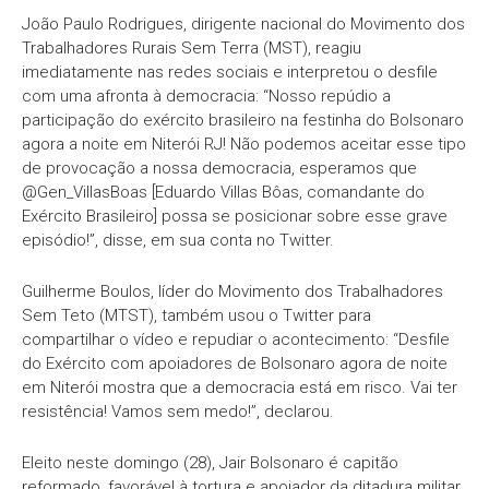
João Paulo Rodrigues, dirigente nacional do Movimento dos
Trabalhadores Rurais Sem Terra (MST), reagiu
imediatamente nas redes sociais e interpretou o desfile
com uma afronta à democracia: “Nosso repúdio a
participação do exército brasileiro na festinha do Bolsonaro
agora a noite em Niterói RJ! Não podemos aceitar esse tipo
de provocação a nossa democracia, esperamos que
@Gen_VillasBoas [Eduardo Villas Bôas, comandante do
Exército Brasileiro] possa se posicionar sobre esse grave
episódio!”, disse, em sua conta no Twitter.
Guilherme Boulos, líder do Movimento dos Trabalhadores
Sem Teto (MTST), também usou o Twitter para
compartilhar o vídeo e repudiar o acontecimento: “Desfile
do Exército com apoiadores de Bolsonaro agora de noite
em Niterói mostra que a democracia está em risco. Vai ter
resistência! Vamos sem medo!”, declarou.
Eleito neste domingo (28), Jair Bolsonaro é capitão
reformado, favorável à tortura e apoiador da ditadura militar