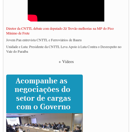
Diretor da CNTTL debate com deputado Zé Trovão melhorias na MP do Piso
Mínimo de Frete
Jovem Pan entrevista CNTTL e Ferroviários de Bauru
Unidade e Luta: Presidente da CNTTL Leva Apoio à Luta Contra o Desrespeito no
Vale do Paraíba
Empresas divulgam fake news para burlar lei do Piso Mínimo de Frete
+ Vídeos
CNTTL e entidades dos caminhoneiros conversam com governo Lula sobre pautas
da categoria
Caminhoneiros prometem paralisação e cobram diálogo com Lula
CNTTL e lideranças de caminhoneiros participam de debate sobre saúde nas
rodovias
Paulinho e Litti debatem política global para transporte rodoviário de cargas na
SUTCRA no Uruguai
Grande Conquista da Categoria transporte de Cargas e Caminhoneiros Autonomos
ENCONTRO INTERNACIONAL EM APOIO A CLASSE TRABALHADORA
DO BRASIL E A ELEIÇÃO 2022
Carta às Brasileiras e aos Brasileiros em Defesa do Estado Democrático de Direito
Paulinho, presidente da CNTTL, faz balanço do 3º Congresso da CNTTL