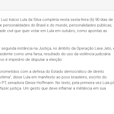
Luiz Inácio Lula da Silva completa nesta sexta-feira (6) 90 dias de
s e personalidades do Brasil e do mundo, personalidades públicas,
de civil que quer votar em Lula em outubro, como apontas as
segunda instância na Justiça, no âmbito da Operação Lava Jato, 
esidente como uma farsa, resultado do uso da violência judiciária
ivo é impedi-lo de disputar a eleição.
rometidos com a defesa do Estado democrático de direito
ima”, disse Lula em manifesto ao povo brasileiro, escrito do
 PT, senadora Gleise Hoffmann. No texto, pela primeira vez Lula p
azer justiça. Um gesto que deve inflamar a militância em sua