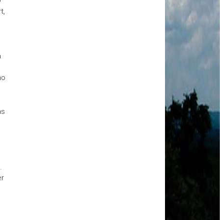
O
MODAL-LIVE #1 Data-base da categoria rodoviária
e a pandemia de COVID-19 (1/06/2020)
t,
Paulinho, presidente da CNTTL, fala sobre a Greve
dos Caminhoneiros anunciada para o dia 16/12/2019
Paulinho - Presidente da CNTTL
Damaso Dias - RUTA 100 - México
a
Edel Maria Briones - FENOPADER - Equador
Ricardo Maldonado - Presidente da FUTAC
ao
José Augustin Penilla - Oraganização de Táxi da
Cidade do México
Fermín Umpierres - SNTP - Cuba
as
Miguel Quezada - ERCO - Equador
Javier Navarro - AST - Espanha
Luis Fernadez - Presidente da Associação dos
Taxistas de Buenos Aires
Randolpah Parra - SITRAMECA - Venezuela
.
Marisol Fuentes - SNTCIE - Cuba
er
Milton Ayala Castro - FENOPADER - Equador
Carlos Tinizhañay - ERCO - Equador
Daniel Pallares - CNTP - Panamá
Boris Guerrero - CONUTT - Chile