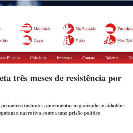
o
Metroviário
Mar/Portuário
Ferroviári
iário
Cargas
Viário
Moto-Táxi
des Filiadas
Cidadania
Imprensa
Contato
Boletim
Ve
eta três meses de resistência por
s primeiros instantes, movimentos organizados e cidadãos
isputam a narrativa contra uma prisão política