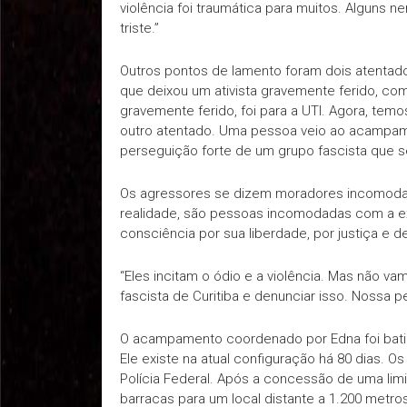
violência foi traumática para muitos. Alguns 
triste.”
Outros pontos de lamento foram dois atentado
que deixou um ativista gravemente ferido, c
gravemente ferido, foi para a UTI. Agora, te
outro atentado. Uma pessoa veio ao acampame
perseguição forte de um grupo fascista que se
Os agressores se dizem moradores incomodad
realidade, são pessoas incomodadas com a exi
consciência por sua liberdade, por justiça e
“Eles incitam o ódio e a violência. Mas não va
fascista de Curitiba e denunciar isso. Nossa p
O acampamento coordenado por Edna foi bati
Ele existe na atual configuração há 80 dias. 
Polícia Federal. Após a concessão de uma lim
barracas para um local distante a 1.200 metros