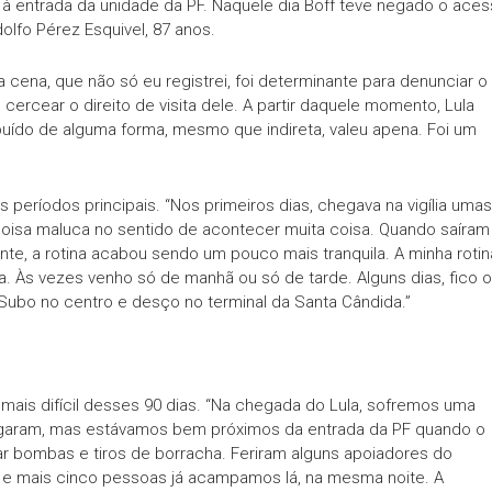
 à entrada da unidade da PF. Naquele dia Boff teve negado o ace
olfo Pérez Esquivel, 87 anos.
 cena, que não só eu registrei, foi determinante para denunciar o
cercear o direito de visita dele. A partir daquele momento, Lula
ribuído de alguma forma, mesmo que indireta, valeu apena. Foi um
is períodos principais. “Nos primeiros dias, chegava na vigília umas
 coisa maluca no sentido de acontecer muita coisa. Quando saíram
nte, a rotina acabou sendo um pouco mais tranquila. A minha rotin
 Às vezes venho só de manhã ou só de tarde. Alguns dias, fico o
 Subo no centro e desço no terminal da Santa Cândida.”
ais difícil desses 90 dias. “Na chegada do Lula, sofremos uma
vulgaram, mas estávamos bem próximos da entrada da PF quando o
r bombas e tiros de borracha. Feriram alguns apoiadores do
u e mais cinco pessoas já acampamos lá, na mesma noite. A