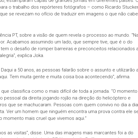
do, estamparam capas de grandes jornais em diferentes países. 
 para o trabalho dos repórteres fotógrafos – como Ricardo Stucker
 que se revezam no ofício de traduzir em imagens o que não cabe
ncia PT, sobre a visão de quem revela o processo ao mundo. "N
fiador. Acabamos assumindo um lado, que sempre tive, que é o do
, tem o desafio de romper barreiras e preconceitos relacionados 
egria", explica Joka.
Daqui a 50 anos, as pessoas falarão sobre o assunto e utilizarão 
aqui. Tem muita gente e muita coisa boa acontecendo", afirma.
 que classifica como o mais difícil de toda a jornada. “O momento
r o pessoal da direita jogando rojão na direção do helicóptero e
eiros que se machucaram. Pessoas com quem convivo no dia a dia
lta. Ver um homem que ninguém encontra uma prova contra ele s
 o momento mais cruel que vivemos aqui.”
s as visitas”, disse. Uma das imagens mais marcantes foi a do