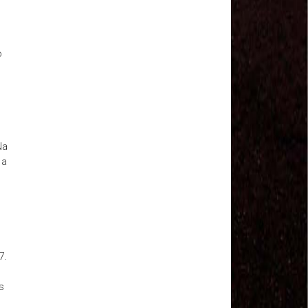
Sindviários SP
#GreveGeral 14 de Junho - Euvaldo Alves, Pres.
Sind. Transp Intermunicipal Bahia
#GreveGeral 14 de Junho - Ronaldo, Diretor
o
Rodoviários JSC
#GreveGeral 14 de Junho - Manoel Machado, Pres.
Sind. Fretamento Bahia
#GreveGeral 14 de Junho - Sérgio Dias, Presidente
da FENTAC
#GreveGeral 14 de Junho - Souzinha, Secretário de
Finanças da CNTTL
Na
#GreveGeral 14 de Junho - Junior Rodoviário, Pres.
 a
Sind. Rodoviários de Natal
#GreveGeral 14 de Junho - Kelly Cristina, Tesouraria
dos Rodoviários de Sorocaba
#GreveGeral 14 de Junho - Hélio Ferreira, Secretário
Geral da CNTTL
#GreveGeral 14 de Junho - Fábio Primo, Pres. Sind.
Rodoviários Bahia
7.
Motoristas e Cobradores de Guarulhos e Arujá
aprovam greve no dia 10 de maio
s
1º de Maio - Dia de Luta Contra o Fim da
Aposentadoria – Direto do Anhangabaú / SP