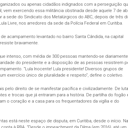
organizados ou apenas cidadãos indignados com a perseguição q
l, vem exercendo essa militância obstinada desde aquele 7 de abr
ar a sede do Sindicato dos Metalúrgicos do ABC, depois de três d
a Lula Livre, nos arredores da sede da Polícia Federal em Curitiba.
 de acampamento levantado no bairro Santa Cândida, na capital
 resiste bravamente.
segue intenso, com média de 300 pessoas mantendo-se diariamente
ridade do presidente e a disposição de as pessoas resistirem p
ampamento. "Lula Inocente! Lula presidente! Diversos grupos de
um exercício único de pluralidade e respeito", define o coletivo.
 pelo direito de se manifestar pacífica e civilizadamente. De lut
s e trocas que já entraram para a história. De partilha do fogão 
ram o coração e a casa para os frequentadores da vigília e do
as está neste espaço de disputa, em Curitiba, desde o início. N
o conta à RBA. “Desde o impeachment da Dilma (em 2016), até um