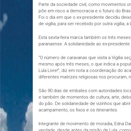
Parte da sociedade civil, como movimentos 
põe em risco a democracia e o futuro do Brasi
Foi o dia em que o ex-presidente decidiu deix
de vigília, para ser recebido por outra vigília, 
Esta sexta-feira marca também os três meses
paranaense. A solidariedade ao ex-presidente
"O número de caravanas que visita a Vigília 
mesmo após três meses, o que indica a popula
Lula Livre!", diz em nota a coordenação do ac
diferentes matrizes religiosas nos procuram, n
São 90 dias de embates com autoridades locais
e também de momentos de cultura, arte, debate
do pão. De solidariedade de vizinhos que abri
acampamento, os fixos e os itinerantes.
Integrante de movimento de moradia, Edna Dant
verdade, desde antes da prisão de Lula, com