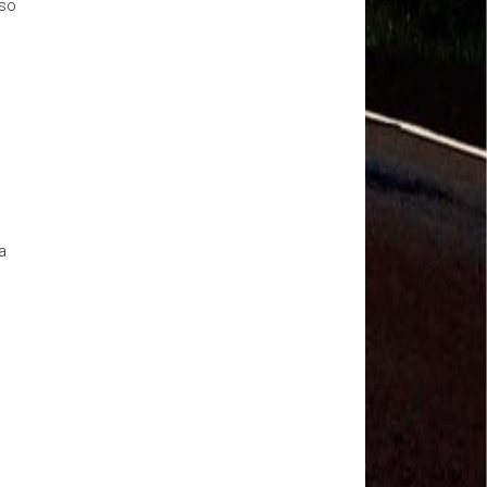
sso
Salvador Arau - Federação Sindical dos
Trabalhadores Urbanos e Rurais de Quintana Roo
Sindicalistas de 50 países debatem os desafios do
futuro do trabalho
Paulinho (CNTTL) fala sobre o trabalho conjunto
com a ITF
CDH - audiência pública sobre desemprego e
Previdência - TV Senado ao vivo - 08/07/2019
#GreveGeral 14 de Junho - Paulinho, Presidente da
CNTTL
#GreveGeral 14 de Junho - Rodrigo Maciel, Pres.
Sind. Aeroviários de Guarulhos
a
#GreveGeral 14 de Junho - Lidenor Feitosa, Diretor
Sincoverg Guarulhos
#GreveGeral 14 de Junho - Kelly Cristina, convoca
todas as mulheres do transporte
#GreveGeral 14 de Junho - Cleidei Tameirão,
Diretora Rodoviários ABC
#GreveGeral 14 de Junho - Bira, Diretor Rodoviários
Bahia
#GreveGeral 14 de Junho - Eduardo Guterra, Vice-
Presidente CNTTL
#GreveGeral 14 de Junho - Alfredo Coletti, Diretor