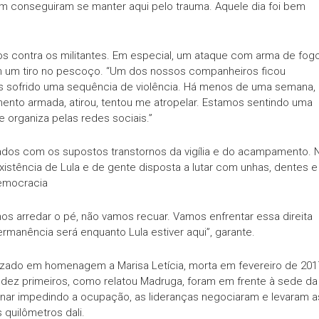
nem conseguiram se manter aqui pelo trauma. Aquele dia foi bem
s contra os militantes. Em especial, um ataque com arma de fog
om um tiro no pescoço. “Um dos nossos companheiros ficou
mos sofrido uma sequência de violência. Há menos de uma semana,
nto armada, atirou, tentou me atropelar. Estamos sentindo uma
 organiza pelas redes sociais.”
os com os supostos transtornos da vigília e do acampamento. 
stência de Lula e de gente disposta a lutar com unhas, dentes e
 democracia
mos arredar o pé, não vamos recuar. Vamos enfrentar essa direita
ermanência será enquanto Lula estiver aqui”, garante.
zado em homenagem a Marisa Letícia, morta em fevereiro de 201
Os dez primeiros, como relatou Madruga, foram em frente à sede da
inar impedindo a ocupação, as lideranças negociaram e levaram a
 quilômetros dali.