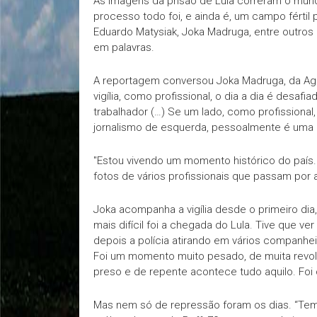
As imagens da prisão de Lula correram o mun
processo todo foi, e ainda é, um campo fértil
Eduardo Matysiak, Joka Madruga, entre outros
em palavras.
A reportagem conversou Joka Madruga, da Agê
vigília, como profissional, o dia a dia é desa
trabalhador (…) Se um lado, como profissional
jornalismo de esquerda, pessoalmente é uma al
"Estou vivendo um momento histórico do país. 
fotos de vários profissionais que passam por 
Joka acompanha a vigília desde o primeiro dia,
mais difícil foi a chegada do Lula. Tive que ve
depois a polícia atirando em vários companh
Foi um momento muito pesado, de muita revo
preso e de repente acontece tudo aquilo. Foi
Mas nem só de repressão foram os dias. “Temo