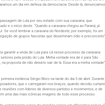
paramos um dia em defesa da democracia. Desde lá, denunciamo
 passagem de Lula por seu estado com sua caravana, que
sado e o início deste. “Quando a caravana chegou ao Paraná, já
ul. Se você lembrar a caravana do Nordeste, por exemplo, foi um
rseguição de grupos fascistas que disseminam ódio e preconceito”
ra garantir a vinda de Lula para cá nesse processo da caravana.
etores pela prisão do Lula. Minha vontade era de ir para São
a proposta de não deixá-lo sair de lá. Essa era a minha vontade”
primeira instância Sérgio Moro na tarde do dia 5 de abril. Durante
e apoiadores, que o carregaram nos braços, quando decidiu cumprir
 reuniões com líderes de diversos partidos e movimentos, e de
do em uma das mais icônicas imagens de todo esse processo.