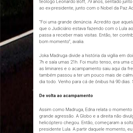
teólogo Leonardo Boff, 79 anos, sentado junto
ao ex-presidente, junto com o Nobel da Paz Ad
"Foi uma grande denúncia. Acredito que aquela
que o Judiciário estava fazendo com o Lula ao 
passa a receber mais visitas. Então, ter cont
bom momento”, avalia.
Joka Madruga divide a história da vigília em do
7h e saía umas 21h. Foi muito tenso, era uma
as liminares e o acampamento saiu aqui da fre
também passou a ter um pouco mais de calma.
dia todo. Venho para cá de ônibus há 90 dias.
De volta ao acampamento
Assim como Madruga, Edna relata o momento m
grande agressão. A Globo e a direita não di
helicóptero chegou. Então, começaram a solta
presidente Lula. A partir daquele momento, e