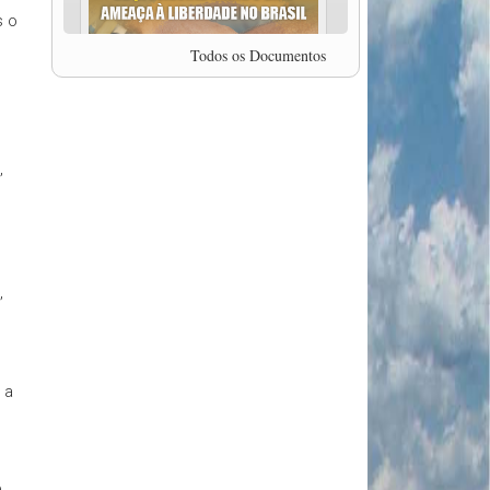
professor da Unisinos e Doutor em Ciências da
s o
Comunicação da USP, Rafael Grohmann, que
coordena uma pesquisa internacional que visa
Todos os Documentos
pressionar as plataformas digitais por melhores
condições de trabalho.
MODAL-LIVE #5 IMPACTOS DA COVID-19 NO
TRABALHO VIÁRIO (15/06/2020)
MODAL-LIVE #5 IMPACTOS DA COVID-19 NO
,
TRABALHO VIÁRIO (15/06/2020)
MODAL-LIVE #4 A privatização da gestão portuária
e a Pandemia (9/06/2020)
MODAL-LIVE #4 A privatização da gestão portuária
e a Pandemia (9/06/2020)
MODAL-LIVE #3 Impactos da COVID-19 na
,
aviação (8/06/2020)
MODAL-LIVE #3 Impactos da COVID-19 na
aviação (8/06/2020)
MODAL-LIVE #3 Impactos da COVID-19 na
aviação (8/06/2020)
 a
MODAL-LIVE #3 Impactos da COVID-19 na
aviação (8/06/2020)
MODAL-LIVE #2 Os Impactos da COVID-19 no
Trabalho Metroferroviário (2/06/2020)