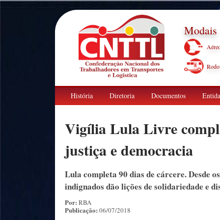
Modais
Aére
Rodov
História
Diretoria
Documentos
Entida
Vigília Lula Livre compl
justiça e democracia
Lula completa 90 dias de cárcere. Desde o
indignados dão lições de solidariedade e d
Por:
RBA
Publicação:
06/07/2018