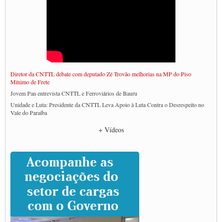
Diretor da CNTTL debate com deputado Zé Trovão melhorias na MP do Piso
Mínimo de Frete
Jovem Pan entrevista CNTTL e Ferroviários de Bauru
Unidade e Luta: Presidente da CNTTL Leva Apoio à Luta Contra o Desrespeito no
Vale do Paraíba
Empresas divulgam fake news para burlar lei do Piso Mínimo de Frete
+ Vídeos
CNTTL e entidades dos caminhoneiros conversam com governo Lula sobre pautas
da categoria
Caminhoneiros prometem paralisação e cobram diálogo com Lula
CNTTL e lideranças de caminhoneiros participam de debate sobre saúde nas
rodovias
Paulinho e Litti debatem política global para transporte rodoviário de cargas na
SUTCRA no Uruguai
Grande Conquista da Categoria transporte de Cargas e Caminhoneiros Autonomos
ENCONTRO INTERNACIONAL EM APOIO A CLASSE TRABALHADORA