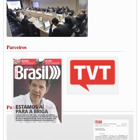
DO BRASIL E A ELEIÇÃO 2022
Carta às Brasileiras e aos Brasileiros em Defesa do Estado Democrático de Direito
Paulinho, presidente da CNTTL, faz balanço do 3º Congresso da CNTTL
Caminhoneiros aprovam greve a partir do 1º de novembro
Rodoviários de Feira Santana fazem Assembleia para avaliar proposta de reajuste
salarial
Portuários de Rio Grande fazem paralisação pela vacina
Parceiros
Vacina Já: Lockdown de 24 horas dos trabalhadores em transportes está mantido,
destaca Paulinho
Condutores de Guarulhos farão greve sanitária nesta terça-feira (20)
Paralisação dos Caminhoneiros na #BR285, entrocamento que liga o Mercosul ao
Rio Grande
Caminhoneiros bloqueiam duas faixas na Castello Branco e fazem protesto
Modal-Live #13 Aumento da Violência Contra Mulher e o Adoecimento da Classe
Trabalhadora em Tempos de Pandemia
MODAL-LIVE#12 POLÍTICAS PÚBLICAS DE TRANSPORTE PARA A
CLASSE TRABALHADORA E ELEIÇÕES NA PANDEMIA
Publicações dos Filiados
MODAL-LIVE#11 POLÍTICAS PÚBLICAS DE TRANSPORTE
JUVENTUDE DO TRANSPORTE: POR QUE DEVEMOS NOS ORGANIZAR?
Fabio Primo testa positivo para Coronavírus, mas está bem de saúde
Modal-Live#9 Quais são os direitos dos trabalhador@s que contraem a Covid-19 na
pandemia?