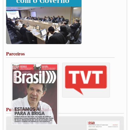
ENCONTRO INTERNACIONAL EM APOIO A CLASSE TRABALHADORA
DO BRASIL E A ELEIÇÃO 2022
Carta às Brasileiras e aos Brasileiros em Defesa do Estado Democrático de Direito
Paulinho, presidente da CNTTL, faz balanço do 3º Congresso da CNTTL
Caminhoneiros aprovam greve a partir do 1º de novembro
Rodoviários de Feira Santana fazem Assembleia para avaliar proposta de reajuste
salarial
Portuários de Rio Grande fazem paralisação pela vacina
Parceiros
Vacina Já: Lockdown de 24 horas dos trabalhadores em transportes está mantido,
destaca Paulinho
Condutores de Guarulhos farão greve sanitária nesta terça-feira (20)
Paralisação dos Caminhoneiros na #BR285, entrocamento que liga o Mercosul ao
Rio Grande
Caminhoneiros bloqueiam duas faixas na Castello Branco e fazem protesto
Modal-Live #13 Aumento da Violência Contra Mulher e o Adoecimento da Classe
Trabalhadora em Tempos de Pandemia
MODAL-LIVE#12 POLÍTICAS PÚBLICAS DE TRANSPORTE PARA A
CLASSE TRABALHADORA E ELEIÇÕES NA PANDEMIA
Publicações dos Filiados
MODAL-LIVE#11 POLÍTICAS PÚBLICAS DE TRANSPORTE
JUVENTUDE DO TRANSPORTE: POR QUE DEVEMOS NOS ORGANIZAR?
Fabio Primo testa positivo para Coronavírus, mas está bem de saúde