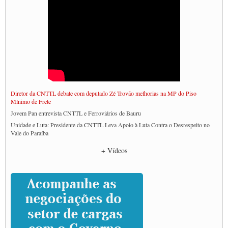
Diretor da CNTTL debate com deputado Zé Trovão melhorias na MP do Piso
Mínimo de Frete
Jovem Pan entrevista CNTTL e Ferroviários de Bauru
Unidade e Luta: Presidente da CNTTL Leva Apoio à Luta Contra o Desrespeito no
Vale do Paraíba
Empresas divulgam fake news para burlar lei do Piso Mínimo de Frete
+ Vídeos
CNTTL e entidades dos caminhoneiros conversam com governo Lula sobre pautas
da categoria
Caminhoneiros prometem paralisação e cobram diálogo com Lula
CNTTL e lideranças de caminhoneiros participam de debate sobre saúde nas
rodovias
Paulinho e Litti debatem política global para transporte rodoviário de cargas na
SUTCRA no Uruguai
Grande Conquista da Categoria transporte de Cargas e Caminhoneiros Autonomos