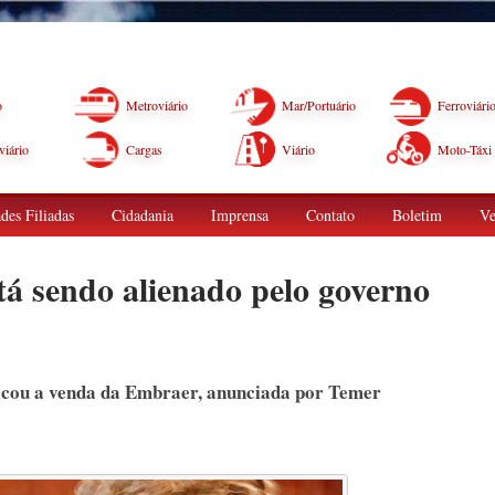
o
Metroviário
Mar/Portuário
Ferroviári
iário
Cargas
Viário
Moto-Táxi
des Filiadas
Cidadania
Imprensa
Contato
Boletim
Ve
tá sendo alienado pelo governo
ticou a venda da Embraer, anunciada por Temer