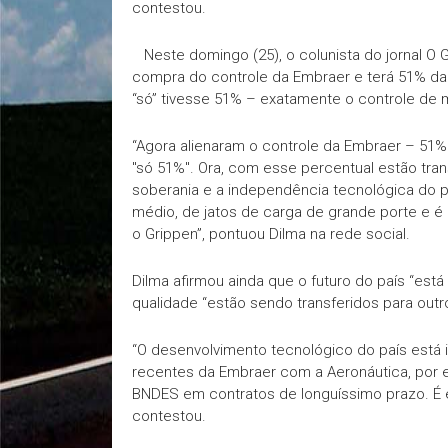
contestou.
Neste domingo (25), o colunista do jornal O 
compra do controle da Embraer e terá 51% da
“só” tivesse 51% – exatamente o controle de 
“Agora alienaram o controle da Embraer – 51%
"só 51%". Ora, com esse percentual estão trans
soberania e a independência tecnológica do p
médio, de jatos de carga de grande porte e é
o Grippen”, pontuou Dilma na rede social.
Dilma afirmou ainda que o futuro do país “est
qualidade “estão sendo transferidos para outr
“O desenvolvimento tecnológico do país está
recentes da Embraer com a Aeronáutica, por e
BNDES em contratos de longuíssimo prazo. É e
contestou.