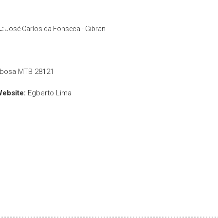
L:
José Carlos da Fonseca - Gibran
rbosa MTB 28121
Website:
Egberto Lima