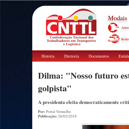
Modais
Aére
Rodov
História
Diretoria
Documentos
Entida
Dilma: "Nosso futuro es
golpista"
A presidenta eleita democraticamente cri
Por:
Portal Vermelho
Publicação:
26/02/2018