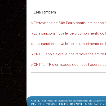
Leia Também
» Ferroviários de São Paulo continuam negoc
» Lula sanciona nova lei pelo cumprimento do 
» Lula sanciona nova lei pelo cumprimento do 
» CNTTL apoia a greve dos ferroviários em d
» CNTTL, ITF e entidades dos trabalhadores do
CNTTL - Confederação Nacional dos Trabalhadores em Transportes e L
DF.- CEP: 71.710.026 | SUBSEDE DA CNTTL EM SÃO PAULO - Rua Jesu