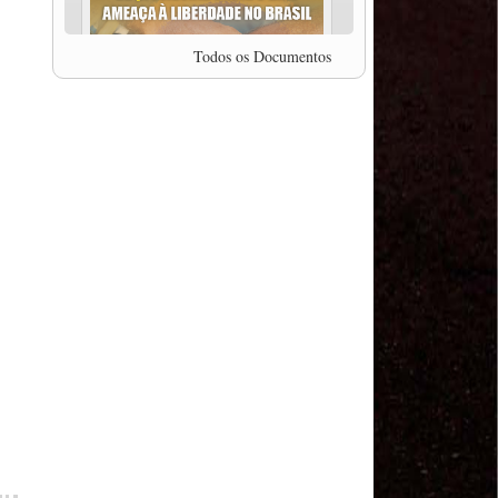
professor da Unisinos e Doutor em Ciências da
Comunicação da USP, Rafael Grohmann, que
coordena uma pesquisa internacional que visa
Todos os Documentos
pressionar as plataformas digitais por melhores
condições de trabalho.
MODAL-LIVE #5 IMPACTOS DA COVID-19 NO
TRABALHO VIÁRIO (15/06/2020)
MODAL-LIVE #5 IMPACTOS DA COVID-19 NO
TRABALHO VIÁRIO (15/06/2020)
MODAL-LIVE #4 A privatização da gestão portuária
e a Pandemia (9/06/2020)
MODAL-LIVE #4 A privatização da gestão portuária
e a Pandemia (9/06/2020)
MODAL-LIVE #3 Impactos da COVID-19 na
aviação (8/06/2020)
MODAL-LIVE #3 Impactos da COVID-19 na
aviação (8/06/2020)
MODAL-LIVE #3 Impactos da COVID-19 na
aviação (8/06/2020)
MODAL-LIVE #3 Impactos da COVID-19 na
aviação (8/06/2020)
MODAL-LIVE #2 Os Impactos da COVID-19 no
Trabalho Metroferroviário (2/06/2020)