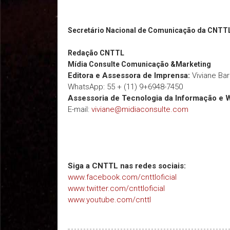
Secretário Nacional de Comunicação da CNTT
Redação
CNTTL
Mídia Consulte Comunicação &Marketing
Editora e Assessora de Imprensa:
Viviane Ba
WhatsApp: 55 + (11) 9+6948-7450
Assessoria de Tecnologia da Informação e 
E-mail:
viviane@midiaconsulte.com
Siga a CNTTL nas redes sociais:
www.facebook.com/cnttloficial
www.twitter.com/cnttloficial
www.youtube.com/cnttl