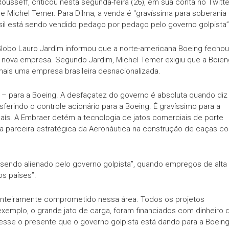
usseff, criticou nesta segunda-feira (26), em sua conta no Twitte
 Michel Temer. Para Dilma, a venda é "gravíssima para soberania
asil está sendo vendido pedaço por pedaço pelo governo golpista”
Globo Lauro Jardim informou que a norte-americana Boeing fechou
 nova empresa. Segundo Jardim, Michel Temer exigiu que a Boien
mais uma empresa brasileira desnacionalizada.
 – para a Boeing. A desfaçatez do governo é absoluta quando diz
ferindo o controle acionário para a Boeing. É gravíssimo para a
aís. A Embraer detém a tecnologia de jatos comerciais de porte
 a parceira estratégica da Aeronáutica na construção de caças c
á sendo alienado pelo governo golpista”, quando empregos de alta
os países”.
 inteiramente comprometido nessa área. Todos os projetos
xemplo, o grande jato de carga, foram financiados com dinheiro 
sse o presente que o governo golpista está dando para a Boeing