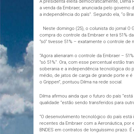
A presidenta eleita democraticamente, Dilma Ro
a venda da Embraer, anunciada pelo governo de
a independência do país". Segundo ela, “o Br
Neste domingo (25), o colunista do jornal O 
compra do controle da Embraer e terá 51% da
“só” tivesse 51% – exatamente o controle de 
“Agora alienaram o controle da Embraer – 51%
"só 51%". Ora, com esse percentual estão trans
soberania e a independência tecnológica do p
médio, de jatos de carga de grande porte e é
o Grippen”, pontuou Dilma na rede social.
Dilma afirmou ainda que o futuro do país “est
qualidade “estão sendo transferidos para outr
“O desenvolvimento tecnológico do país está
recentes da Embraer com a Aeronáutica, por e
BNDES em contratos de longuíssimo prazo. É e