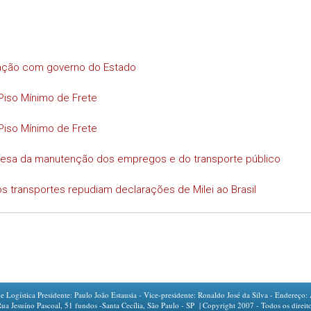
iação com governo do Estado
Piso Mínimo de Frete
Piso Mínimo de Frete
efesa da manutenção dos empregos e do transporte público
s transportes repudiam declarações de Milei ao Brasil
ogística Presidente: Paulo João Estausia - Vice-presidente: Ronaldo José da Silva - Endereço: 
íno Pascoal, 51 fundos -Santa Cecília, São Paulo - SP | Copyright 2007 - Todos os direito