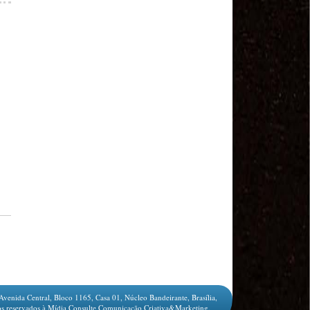
Sindviários SP
#GreveGeral 14 de Junho - Euvaldo Alves, Pres.
Sind. Transp Intermunicipal Bahia
#GreveGeral 14 de Junho - Ronaldo, Diretor
Rodoviários JSC
#GreveGeral 14 de Junho - Manoel Machado, Pres.
Sind. Fretamento Bahia
#GreveGeral 14 de Junho - Sérgio Dias, Presidente
da FENTAC
#GreveGeral 14 de Junho - Souzinha, Secretário de
Finanças da CNTTL
#GreveGeral 14 de Junho - Junior Rodoviário, Pres.
Sind. Rodoviários de Natal
#GreveGeral 14 de Junho - Kelly Cristina, Tesouraria
dos Rodoviários de Sorocaba
#GreveGeral 14 de Junho - Hélio Ferreira, Secretário
Geral da CNTTL
#GreveGeral 14 de Junho - Fábio Primo, Pres. Sind.
Rodoviários Bahia
Motoristas e Cobradores de Guarulhos e Arujá
aprovam greve no dia 10 de maio
1º de Maio - Dia de Luta Contra o Fim da
Avenida Central, Bloco 1165, Casa 01, Núcleo Bandeirante, Brasília,
Aposentadoria – Direto do Anhangabaú / SP
s reservados à Mídia Consulte Comunicação Criativa&Marketing.