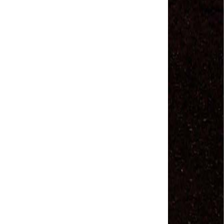
Salvador Arau - Federação Sindical dos
Trabalhadores Urbanos e Rurais de Quintana Roo
Sindicalistas de 50 países debatem os desafios do
futuro do trabalho
Paulinho (CNTTL) fala sobre o trabalho conjunto
com a ITF
CDH - audiência pública sobre desemprego e
Previdência - TV Senado ao vivo - 08/07/2019
#GreveGeral 14 de Junho - Paulinho, Presidente da
CNTTL
#GreveGeral 14 de Junho - Rodrigo Maciel, Pres.
Sind. Aeroviários de Guarulhos
#GreveGeral 14 de Junho - Lidenor Feitosa, Diretor
Sincoverg Guarulhos
#GreveGeral 14 de Junho - Kelly Cristina, convoca
todas as mulheres do transporte
#GreveGeral 14 de Junho - Cleidei Tameirão,
Diretora Rodoviários ABC
#GreveGeral 14 de Junho - Bira, Diretor Rodoviários
Bahia
#GreveGeral 14 de Junho - Eduardo Guterra, Vice-
Presidente CNTTL
#GreveGeral 14 de Junho - Alfredo Coletti, Diretor