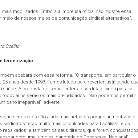
mais mobilizados. Embora a imprensa oficial não mostre essa
 meio de nossos meios de comunicação sindical alternativos”,
sto Coelho
 e terceirização
ambém acabará com essa reforma. “O transporte, em particular o
e 25 anos desde 1998. Temos lutado para reverter justificando qu
 saúde. A proposta de Temer enterra essa luta e ainda piora as
s rodoviários serão os mais prejudicados. Não podemos permitir
m dano irreparável”, adverte.
irização sem limites são ainda mais nefastos porque aumentarão a
 sindicatos terão muito mais dificuldades para fiscalizar e os
ão rebaixados e também os seus direitos, que foram conquistado
 acabar com uma ‘simples’ canetada do Congresso Nacional”,