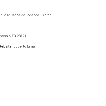
L:
José Carlos da Fonseca - Gibran
rbosa MTB 28121
Website:
Egberto Lima