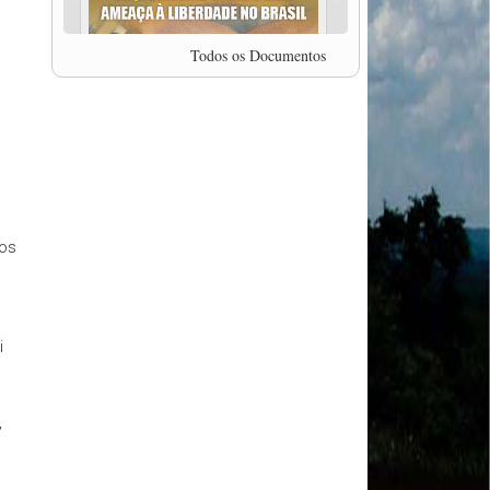
professor da Unisinos e Doutor em Ciências da
Comunicação da USP, Rafael Grohmann, que
coordena uma pesquisa internacional que visa
Todos os Documentos
pressionar as plataformas digitais por melhores
condições de trabalho.
MODAL-LIVE #5 IMPACTOS DA COVID-19 NO
TRABALHO VIÁRIO (15/06/2020)
MODAL-LIVE #5 IMPACTOS DA COVID-19 NO
TRABALHO VIÁRIO (15/06/2020)
MODAL-LIVE #4 A privatização da gestão portuária
e a Pandemia (9/06/2020)
MODAL-LIVE #4 A privatização da gestão portuária
 os
e a Pandemia (9/06/2020)
MODAL-LIVE #3 Impactos da COVID-19 na
aviação (8/06/2020)
MODAL-LIVE #3 Impactos da COVID-19 na
aviação (8/06/2020)
i
MODAL-LIVE #3 Impactos da COVID-19 na
aviação (8/06/2020)
MODAL-LIVE #3 Impactos da COVID-19 na
,
aviação (8/06/2020)
MODAL-LIVE #2 Os Impactos da COVID-19 no
Trabalho Metroferroviário (2/06/2020)