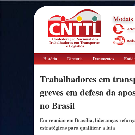
Modais
Aére
Rodov
História
Diretoria
Documentos
Entida
Trabalhadores em trans
greves em defesa da apos
no Brasil
Em reunião em Brasília, lideranças reforç
estratégicas para qualificar a luta