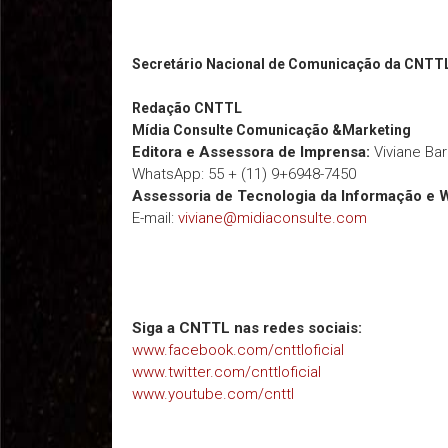
Secretário Nacional de Comunicação da CNTT
Redação
CNTTL
Mídia Consulte Comunicação &Marketing
Editora e Assessora de Imprensa:
Viviane Ba
WhatsApp: 55 + (11) 9+6948-7450
Assessoria de Tecnologia da Informação e 
E-mail:
viviane@midiaconsulte.com
Siga a CNTTL nas redes sociais:
www.facebook.com/cnttloficial
www.twitter.com/cnttloficial
www.youtube.com/cnttl