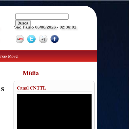
São Paulo 06/08/2026
- 02:36:02
o
rsão Móvel
Mídia
as
Canal CNTTL