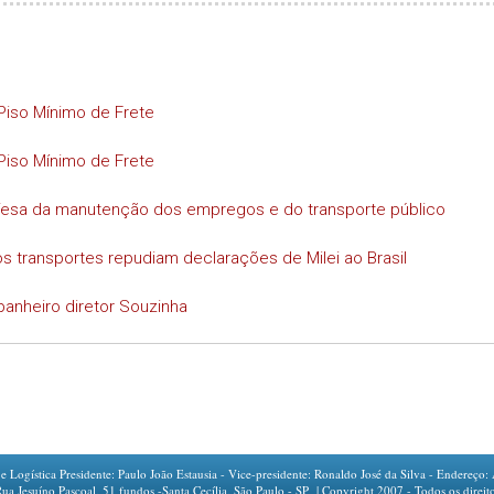
Piso Mínimo de Frete
Piso Mínimo de Frete
efesa da manutenção dos empregos e do transporte público
s transportes repudiam declarações de Milei ao Brasil
anheiro diretor Souzinha
ogística Presidente: Paulo João Estausia - Vice-presidente: Ronaldo José da Silva - Endereço: 
íno Pascoal, 51 fundos -Santa Cecília, São Paulo - SP | Copyright 2007 - Todos os direito