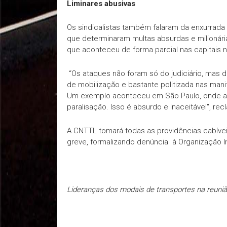
Liminares abusivas
Os sindicalistas também falaram da enxurrada 
que determinaram multas absurdas e milionári
que aconteceu de forma parcial nas capitais 
“Os ataques não foram só do judiciário, mas do
de mobilização e bastante politizada nas manif
Um exemplo aconteceu em São Paulo, onde a J
paralisação. Isso é absurdo e inaceitável", rec
A CNTTL tomará todas as providências cabívei
greve, formalizando denúncia à Organização Int
Lideranças dos modais de transportes na reuni