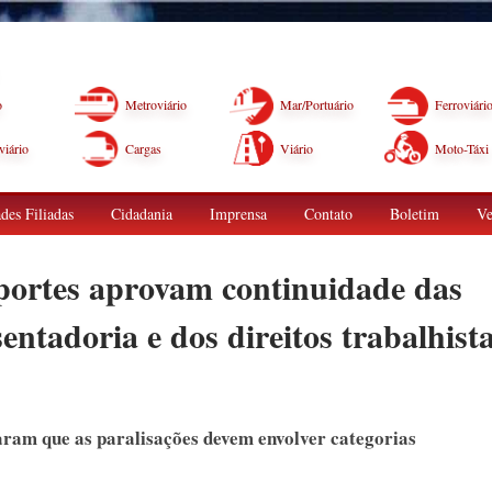
o
Metroviário
Mar/Portuário
Ferroviári
iário
Cargas
Viário
Moto-Táxi
des Filiadas
Cidadania
Imprensa
Contato
Boletim
Ve
portes aprovam continuidade das
entadoria e dos direitos trabalhist
aram que as paralisações devem envolver categorias