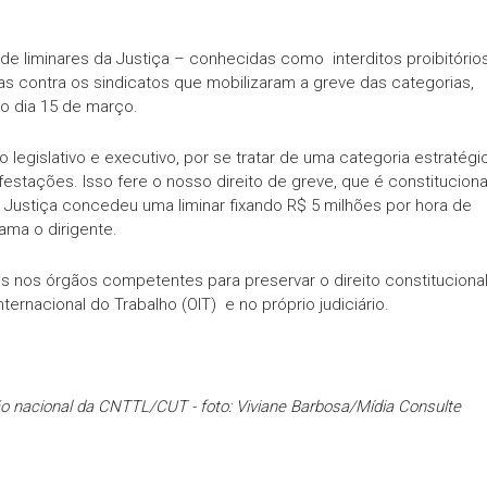
de liminares da Justiça – conhecidas como interditos proibitórios
as contra os sindicatos que mobilizaram a greve das categorias,
no dia 15 de março.
 legislativo e executivo, por se tratar de uma categoria estratégi
estações. Isso fere o nosso direito de greve, que é constituciona
ustiça concedeu uma liminar fixando R$ 5 milhões por hora de
lama o dirigente.
s nos órgãos competentes para preservar o direito constitucional
ernacional do Trabalho (OIT) e no próprio judiciário.
ão nacional da CNTTL/CUT - foto: Viviane Barbosa/Mídia Consulte