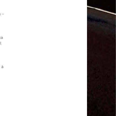
MODAL-LIVE #1 Data-base da categoria rodoviária
e a pandemia de COVID-19 (1/06/2020)
Paulinho, presidente da CNTTL, fala sobre a Greve
 --
dos Caminhoneiros anunciada para o dia 16/12/2019
Paulinho - Presidente da CNTTL
Damaso Dias - RUTA 100 - México
Edel Maria Briones - FENOPADER - Equador
ca
Ricardo Maldonado - Presidente da FUTAC
l.
José Augustin Penilla - Oraganização de Táxi da
Cidade do México
Fermín Umpierres - SNTP - Cuba
Miguel Quezada - ERCO - Equador
 à
Javier Navarro - AST - Espanha
Luis Fernadez - Presidente da Associação dos
Taxistas de Buenos Aires
Randolpah Parra - SITRAMECA - Venezuela
Marisol Fuentes - SNTCIE - Cuba
Milton Ayala Castro - FENOPADER - Equador
Carlos Tinizhañay - ERCO - Equador
Daniel Pallares - CNTP - Panamá
Boris Guerrero - CONUTT - Chile