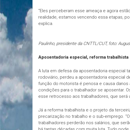
“Eles perceberam esse ameaça e agora estão 
realidade, estamos vencendo essa etapas, por
explica.
Paulinho, presidente da CNTTL/CUT, foto: Augu
Aposentadoria especial, reforma trabalhista
A luta em defesa da aposentadoria especial t
rodoviário, perdeu a aposentadoria especial d
função do motorista é penosa e causa danos à
condições para o trabalhador se aposentar. O
esse retrocesso aos trabalhadores, que será u
Já a reforma trabalhista e o projeto da terce
precarização no trabalho e o sub-emprego. “Os
trabalhadores perderão nos salários, que ser
há tantas décadas com muita luta. Tudo pode