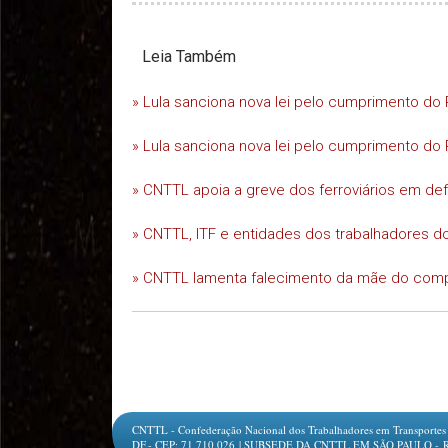
Leia Também
» Lula sanciona nova lei pelo cumprimento do 
» Lula sanciona nova lei pelo cumprimento do 
» CNTTL apoia a greve dos ferroviários em d
» CNTTL, ITF e entidades dos trabalhadores do
» CNTTL lamenta falecimento da mãe do comp
CNTTL - Confederação Nacional dos Trabalhadores em Transportes e L
DF.- CEP: 71.710.026 | SUBSEDE DA CNTTL EM SÃO PAULO - Rua Jesu