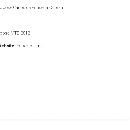
L:
José Carlos da Fonseca - Gibran
rbosa MTB 28121
Website:
Egberto Lima