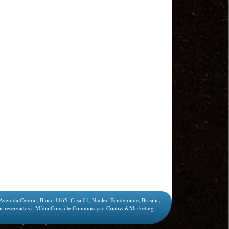
Salvador Arau - Federação Sindical dos
Trabalhadores Urbanos e Rurais de Quintana Roo
Sindicalistas de 50 países debatem os desafios do
futuro do trabalho
Paulinho (CNTTL) fala sobre o trabalho conjunto
com a ITF
CDH - audiência pública sobre desemprego e
Previdência - TV Senado ao vivo - 08/07/2019
#GreveGeral 14 de Junho - Paulinho, Presidente da
CNTTL
#GreveGeral 14 de Junho - Rodrigo Maciel, Pres.
Sind. Aeroviários de Guarulhos
#GreveGeral 14 de Junho - Lidenor Feitosa, Diretor
Sincoverg Guarulhos
#GreveGeral 14 de Junho - Kelly Cristina, convoca
todas as mulheres do transporte
#GreveGeral 14 de Junho - Cleidei Tameirão,
Diretora Rodoviários ABC
#GreveGeral 14 de Junho - Bira, Diretor Rodoviários
Bahia
Avenida Central, Bloco 1165, Casa 01, Núcleo Bandeirante, Brasília,
#GreveGeral 14 de Junho - Eduardo Guterra, Vice-
s reservados à Mídia Consulte Comunicação Criativa&Marketing.
Presidente CNTTL
#GreveGeral 14 de Junho - Alfredo Coletti, Diretor