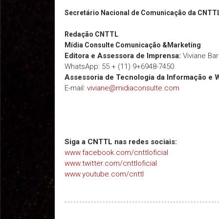
Secretário Nacional de Comunicação da CNTT
Redação
CNTTL
Mídia Consulte Comunicação &Marketing
Editora e Assessora de Imprensa:
Viviane Ba
WhatsApp: 55 + (11) 9+6948-7450
Assessoria de Tecnologia da Informação e 
E-mail:
viviane@midiaconsulte.com
Siga a CNTTL nas redes sociais:
www.facebook.com/cnttloficial
www.twitter.com/cnttloficial
www.youtube.com/cnttl