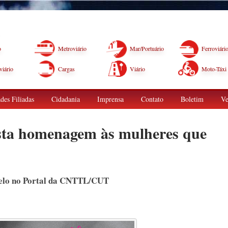
o
Metroviário
Mar/Portuário
Ferroviári
iário
Cargas
Viário
Moto-Táxi
des Filiadas
Cidadania
Imprensa
Contato
Boletim
Ve
sta homenagem às mulheres que
orelo no Portal da CNTTL/CUT