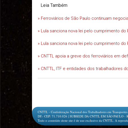
Leia Também
» Ferroviários de São Paulo continuam negoc
» Lula sanciona nova lei pelo cumprimento do 
» Lula sanciona nova lei pelo cumprimento do 
» CNTTL apoia a greve dos ferroviários em d
» CNTTL, ITF e entidades dos trabalhadores do
CNTTL - Confederação Nacional dos Trabalhadores em Transportes e L
DF.- CEP: 71.710.026 | SUBSEDE DA CNTTL EM SÃO PAULO - Rua Jesu
Todo o conteúdo deste site é de uso exclusivo da CNTTL. A reprodu