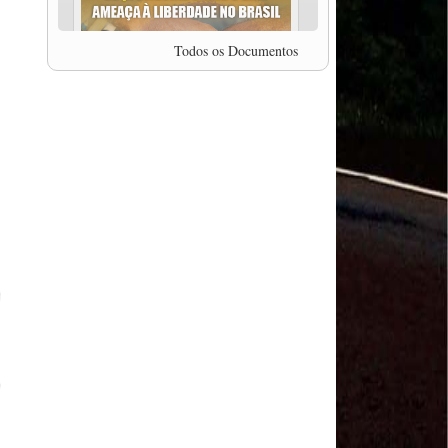
professor da Unisinos e Doutor em Ciências da
Comunicação da USP, Rafael Grohmann, que
coordena uma pesquisa internacional que visa
Todos os Documentos
pressionar as plataformas digitais por melhores
condições de trabalho.
MODAL-LIVE #5 IMPACTOS DA COVID-19 NO
TRABALHO VIÁRIO (15/06/2020)
MODAL-LIVE #5 IMPACTOS DA COVID-19 NO
TRABALHO VIÁRIO (15/06/2020)
MODAL-LIVE #4 A privatização da gestão portuária
e a Pandemia (9/06/2020)
MODAL-LIVE #4 A privatização da gestão portuária
"Coisa de Mulher"
e a Pandemia (9/06/2020)
MODAL-LIVE #3 Impactos da COVID-19 na
aviação (8/06/2020)
MODAL-LIVE #3 Impactos da COVID-19 na
aviação (8/06/2020)
MODAL-LIVE #3 Impactos da COVID-19 na
aviação (8/06/2020)
MODAL-LIVE #3 Impactos da COVID-19 na
aviação (8/06/2020)
MODAL-LIVE #2 Os Impactos da COVID-19 no
Trabalho Metroferroviário (2/06/2020)