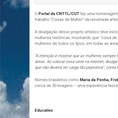
O
Portal da CNTTL/CUT
faz uma homenagem a
trabalho “Coisas de Mulher” da renomada artis
A divulgação desse projeto artístico teve in
mulheres históricas, mostrando que “coisa de m
mulheres de todos os tipos, em todas as área
“A intenção é mostrar que as mulheres sempre f
áreas. Ao colocar essa série na internet, divulg
que não deveria ter carga tão pejorativa”
, conta 
Nomes brasileiros como
Maria da Penha, Fri
cerca de 30 imagens – uma experiência fasci
Educativo