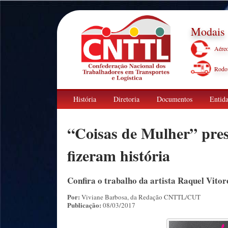
Modais
Aére
Rodov
História
Diretoria
Documentos
Entida
“Coisas de Mulher” pre
fizeram história
Confira o trabalho da artista Raquel Vit
Por:
Viviane Barbosa, da Redação CNTTL/CUT
Publicação:
08/03/2017