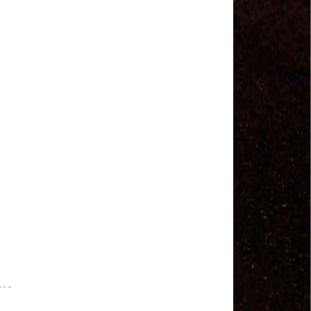
MODAL-LIVE #1 Data-base da categoria rodoviária
e a pandemia de COVID-19 (1/06/2020)
Paulinho, presidente da CNTTL, fala sobre a Greve
dos Caminhoneiros anunciada para o dia 16/12/2019
Paulinho - Presidente da CNTTL
Damaso Dias - RUTA 100 - México
Edel Maria Briones - FENOPADER - Equador
Ricardo Maldonado - Presidente da FUTAC
José Augustin Penilla - Oraganização de Táxi da
Cidade do México
Fermín Umpierres - SNTP - Cuba
Miguel Quezada - ERCO - Equador
Javier Navarro - AST - Espanha
Luis Fernadez - Presidente da Associação dos
Taxistas de Buenos Aires
Randolpah Parra - SITRAMECA - Venezuela
Marisol Fuentes - SNTCIE - Cuba
Milton Ayala Castro - FENOPADER - Equador
Carlos Tinizhañay - ERCO - Equador
Daniel Pallares - CNTP - Panamá
Boris Guerrero - CONUTT - Chile