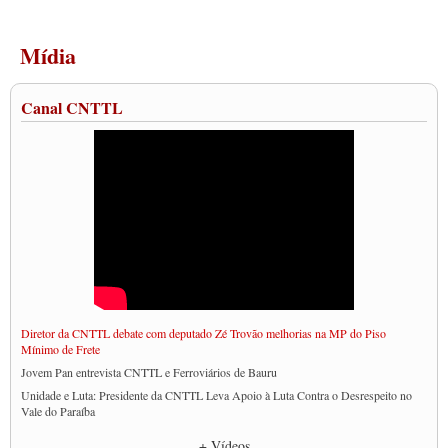
Mídia
Canal CNTTL
Diretor da CNTTL debate com deputado Zé Trovão melhorias na MP do Piso
Mínimo de Frete
Jovem Pan entrevista CNTTL e Ferroviários de Bauru
Unidade e Luta: Presidente da CNTTL Leva Apoio à Luta Contra o Desrespeito no
Vale do Paraíba
Empresas divulgam fake news para burlar lei do Piso Mínimo de Frete
+ Vídeos