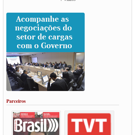
CNTTL e entidades dos caminhoneiros conversam com governo Lula sobre pautas
da categoria
Caminhoneiros prometem paralisação e cobram diálogo com Lula
CNTTL e lideranças de caminhoneiros participam de debate sobre saúde nas
rodovias
Paulinho e Litti debatem política global para transporte rodoviário de cargas na
SUTCRA no Uruguai
Grande Conquista da Categoria transporte de Cargas e Caminhoneiros Autonomos
ENCONTRO INTERNACIONAL EM APOIO A CLASSE TRABALHADORA
DO BRASIL E A ELEIÇÃO 2022
Carta às Brasileiras e aos Brasileiros em Defesa do Estado Democrático de Direito
Paulinho, presidente da CNTTL, faz balanço do 3º Congresso da CNTTL
Caminhoneiros aprovam greve a partir do 1º de novembro
Rodoviários de Feira Santana fazem Assembleia para avaliar proposta de reajuste
salarial
Portuários de Rio Grande fazem paralisação pela vacina
Parceiros
Vacina Já: Lockdown de 24 horas dos trabalhadores em transportes está mantido,
destaca Paulinho
Condutores de Guarulhos farão greve sanitária nesta terça-feira (20)
Paralisação dos Caminhoneiros na #BR285, entrocamento que liga o Mercosul ao
Rio Grande
Caminhoneiros bloqueiam duas faixas na Castello Branco e fazem protesto