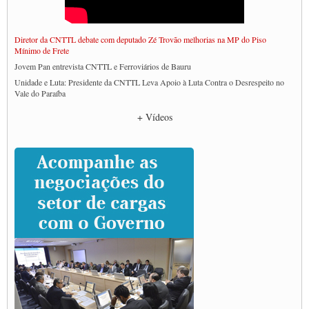
Diretor da CNTTL debate com deputado Zé Trovão melhorias na MP do Piso
Mínimo de Frete
Jovem Pan entrevista CNTTL e Ferroviários de Bauru
Unidade e Luta: Presidente da CNTTL Leva Apoio à Luta Contra o Desrespeito no
Vale do Paraíba
Empresas divulgam fake news para burlar lei do Piso Mínimo de Frete
+ Vídeos
CNTTL e entidades dos caminhoneiros conversam com governo Lula sobre pautas
da categoria
Caminhoneiros prometem paralisação e cobram diálogo com Lula
CNTTL e lideranças de caminhoneiros participam de debate sobre saúde nas
rodovias
Paulinho e Litti debatem política global para transporte rodoviário de cargas na
SUTCRA no Uruguai
Grande Conquista da Categoria transporte de Cargas e Caminhoneiros Autonomos
ENCONTRO INTERNACIONAL EM APOIO A CLASSE TRABALHADORA
DO BRASIL E A ELEIÇÃO 2022
Carta às Brasileiras e aos Brasileiros em Defesa do Estado Democrático de Direito
Paulinho, presidente da CNTTL, faz balanço do 3º Congresso da CNTTL
Caminhoneiros aprovam greve a partir do 1º de novembro