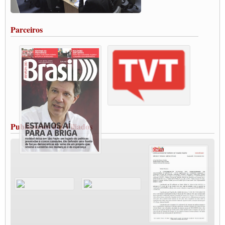
Rodoviários de Feira Santana fazem Assembleia para avaliar proposta de reajuste
salarial
Portuários de Rio Grande fazem paralisação pela vacina
Parceiros
Vacina Já: Lockdown de 24 horas dos trabalhadores em transportes está mantido,
destaca Paulinho
Condutores de Guarulhos farão greve sanitária nesta terça-feira (20)
Paralisação dos Caminhoneiros na #BR285, entrocamento que liga o Mercosul ao
Rio Grande
Caminhoneiros bloqueiam duas faixas na Castello Branco e fazem protesto
Modal-Live #13 Aumento da Violência Contra Mulher e o Adoecimento da Classe
Trabalhadora em Tempos de Pandemia
MODAL-LIVE#12 POLÍTICAS PÚBLICAS DE TRANSPORTE PARA A
CLASSE TRABALHADORA E ELEIÇÕES NA PANDEMIA
Publicações dos Filiados
MODAL-LIVE#11 POLÍTICAS PÚBLICAS DE TRANSPORTE
JUVENTUDE DO TRANSPORTE: POR QUE DEVEMOS NOS ORGANIZAR?
Fabio Primo testa positivo para Coronavírus, mas está bem de saúde
Modal-Live#9 Quais são os direitos dos trabalhador@s que contraem a Covid-19 na
pandemia?
Participe da Campanha Fora Bolsonaro
CNTTL e FECOOTAC apoiam Campanha de testes de COVID-19 para
caminhoneiros
MODAL-LIVE#8 - Lideranças sindicais da CNTTL, CGTB e dos caminhoneiros