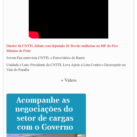
Diretor da CNTTL debate com deputado Zé Trovão melhorias na MP do Piso
Mínimo de Frete
Jovem Pan entrevista CNTTL e Ferroviários de Bauru
Unidade e Luta: Presidente da CNTTL Leva Apoio à Luta Contra o Desrespeito no
Vale do Paraíba
Empresas divulgam fake news para burlar lei do Piso Mínimo de Frete
+ Vídeos
CNTTL e entidades dos caminhoneiros conversam com governo Lula sobre pautas
da categoria
Caminhoneiros prometem paralisação e cobram diálogo com Lula
CNTTL e lideranças de caminhoneiros participam de debate sobre saúde nas
rodovias
Paulinho e Litti debatem política global para transporte rodoviário de cargas na
SUTCRA no Uruguai
Grande Conquista da Categoria transporte de Cargas e Caminhoneiros Autonomos
ENCONTRO INTERNACIONAL EM APOIO A CLASSE TRABALHADORA