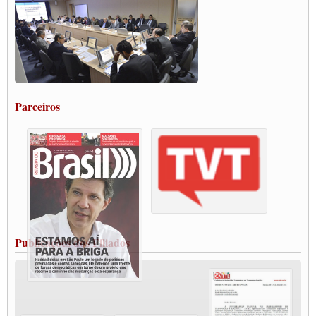
DO BRASIL E A ELEIÇÃO 2022
Carta às Brasileiras e aos Brasileiros em Defesa do Estado Democrático de Direito
Paulinho, presidente da CNTTL, faz balanço do 3º Congresso da CNTTL
Caminhoneiros aprovam greve a partir do 1º de novembro
Rodoviários de Feira Santana fazem Assembleia para avaliar proposta de reajuste
salarial
Portuários de Rio Grande fazem paralisação pela vacina
Parceiros
Vacina Já: Lockdown de 24 horas dos trabalhadores em transportes está mantido,
destaca Paulinho
Condutores de Guarulhos farão greve sanitária nesta terça-feira (20)
Paralisação dos Caminhoneiros na #BR285, entrocamento que liga o Mercosul ao
Rio Grande
Caminhoneiros bloqueiam duas faixas na Castello Branco e fazem protesto
Modal-Live #13 Aumento da Violência Contra Mulher e o Adoecimento da Classe
Trabalhadora em Tempos de Pandemia
MODAL-LIVE#12 POLÍTICAS PÚBLICAS DE TRANSPORTE PARA A
CLASSE TRABALHADORA E ELEIÇÕES NA PANDEMIA
Publicações dos Filiados
MODAL-LIVE#11 POLÍTICAS PÚBLICAS DE TRANSPORTE
JUVENTUDE DO TRANSPORTE: POR QUE DEVEMOS NOS ORGANIZAR?
Fabio Primo testa positivo para Coronavírus, mas está bem de saúde
Modal-Live#9 Quais são os direitos dos trabalhador@s que contraem a Covid-19 na
pandemia?