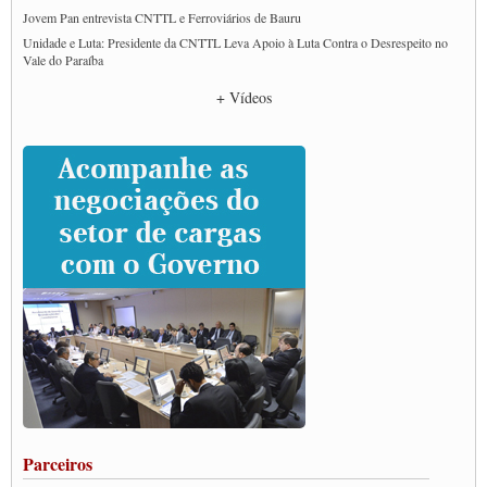
Jovem Pan entrevista CNTTL e Ferroviários de Bauru
Unidade e Luta: Presidente da CNTTL Leva Apoio à Luta Contra o Desrespeito no
Vale do Paraíba
Empresas divulgam fake news para burlar lei do Piso Mínimo de Frete
+ Vídeos
CNTTL e entidades dos caminhoneiros conversam com governo Lula sobre pautas
da categoria
Caminhoneiros prometem paralisação e cobram diálogo com Lula
CNTTL e lideranças de caminhoneiros participam de debate sobre saúde nas
rodovias
Paulinho e Litti debatem política global para transporte rodoviário de cargas na
SUTCRA no Uruguai
Grande Conquista da Categoria transporte de Cargas e Caminhoneiros Autonomos
ENCONTRO INTERNACIONAL EM APOIO A CLASSE TRABALHADORA
DO BRASIL E A ELEIÇÃO 2022
Carta às Brasileiras e aos Brasileiros em Defesa do Estado Democrático de Direito
Paulinho, presidente da CNTTL, faz balanço do 3º Congresso da CNTTL
Caminhoneiros aprovam greve a partir do 1º de novembro
Rodoviários de Feira Santana fazem Assembleia para avaliar proposta de reajuste
salarial
Portuários de Rio Grande fazem paralisação pela vacina
Parceiros
Vacina Já: Lockdown de 24 horas dos trabalhadores em transportes está mantido,