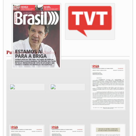
destaca Paulinho
Condutores de Guarulhos farão greve sanitária nesta terça-feira (20)
Paralisação dos Caminhoneiros na #BR285, entrocamento que liga o Mercosul ao
Rio Grande
Caminhoneiros bloqueiam duas faixas na Castello Branco e fazem protesto
Modal-Live #13 Aumento da Violência Contra Mulher e o Adoecimento da Classe
Trabalhadora em Tempos de Pandemia
MODAL-LIVE#12 POLÍTICAS PÚBLICAS DE TRANSPORTE PARA A
CLASSE TRABALHADORA E ELEIÇÕES NA PANDEMIA
Publicações dos Filiados
MODAL-LIVE#11 POLÍTICAS PÚBLICAS DE TRANSPORTE
JUVENTUDE DO TRANSPORTE: POR QUE DEVEMOS NOS ORGANIZAR?
Fabio Primo testa positivo para Coronavírus, mas está bem de saúde
Modal-Live#9 Quais são os direitos dos trabalhador@s que contraem a Covid-19 na
pandemia?
Participe da Campanha Fora Bolsonaro
CNTTL e FECOOTAC apoiam Campanha de testes de COVID-19 para
caminhoneiros
MODAL-LIVE#8 - Lideranças sindicais da CNTTL, CGTB e dos caminhoneiros
autônomos e celetistas irão abordar as lutas dos caminhoneiros e os impactos da
pandemia no setor de cargas e nos direitos.
O PAPEL DA ITF E FUTAC NAS LUTAS, EMPREGO, DIREITOS EM
ESCALA GLOBAL E DA DEFESA DA VIDA