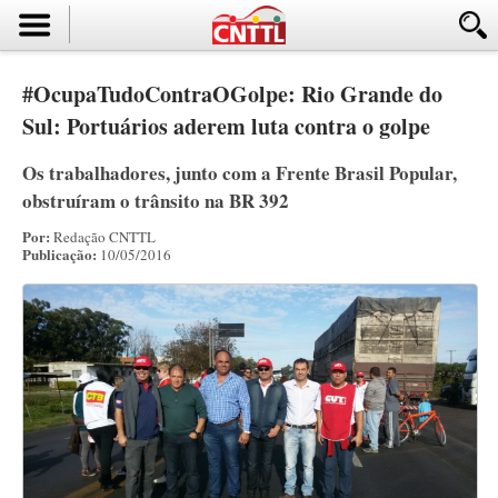
#OcupaTudoContraOGolpe: Rio Grande do
Sul: Portuários aderem luta contra o golpe
Os trabalhadores, junto com a Frente Brasil Popular,
obstruíram o trânsito na BR 392
Por:
Redação CNTTL
Publicação:
10/05/2016