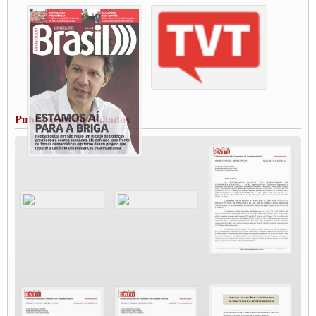
Condutores de Guarulhos farão greve sanitária nesta terça-feira (20)
Paralisação dos Caminhoneiros na #BR285, entrocamento que liga o Mercosul ao
Rio Grande
Caminhoneiros bloqueiam duas faixas na Castello Branco e fazem protesto
Modal-Live #13 Aumento da Violência Contra Mulher e o Adoecimento da Classe
Trabalhadora em Tempos de Pandemia
MODAL-LIVE#12 POLÍTICAS PÚBLICAS DE TRANSPORTE PARA A
CLASSE TRABALHADORA E ELEIÇÕES NA PANDEMIA
Publicações dos Filiados
MODAL-LIVE#11 POLÍTICAS PÚBLICAS DE TRANSPORTE
JUVENTUDE DO TRANSPORTE: POR QUE DEVEMOS NOS ORGANIZAR?
Fabio Primo testa positivo para Coronavírus, mas está bem de saúde
Modal-Live#9 Quais são os direitos dos trabalhador@s que contraem a Covid-19 na
pandemia?
Participe da Campanha Fora Bolsonaro
CNTTL e FECOOTAC apoiam Campanha de testes de COVID-19 para
caminhoneiros
MODAL-LIVE#8 - Lideranças sindicais da CNTTL, CGTB e dos caminhoneiros
autônomos e celetistas irão abordar as lutas dos caminhoneiros e os impactos da
pandemia no setor de cargas e nos direitos.
O PAPEL DA ITF E FUTAC NAS LUTAS, EMPREGO, DIREITOS EM
ESCALA GLOBAL E DA DEFESA DA VIDA