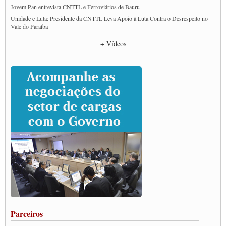
Jovem Pan entrevista CNTTL e Ferroviários de Bauru
Unidade e Luta: Presidente da CNTTL Leva Apoio à Luta Contra o Desrespeito no
Vale do Paraíba
Empresas divulgam fake news para burlar lei do Piso Mínimo de Frete
+ Vídeos
CNTTL e entidades dos caminhoneiros conversam com governo Lula sobre pautas
da categoria
Caminhoneiros prometem paralisação e cobram diálogo com Lula
CNTTL e lideranças de caminhoneiros participam de debate sobre saúde nas
rodovias
Paulinho e Litti debatem política global para transporte rodoviário de cargas na
SUTCRA no Uruguai
Grande Conquista da Categoria transporte de Cargas e Caminhoneiros Autonomos
ENCONTRO INTERNACIONAL EM APOIO A CLASSE TRABALHADORA
DO BRASIL E A ELEIÇÃO 2022
Carta às Brasileiras e aos Brasileiros em Defesa do Estado Democrático de Direito
Paulinho, presidente da CNTTL, faz balanço do 3º Congresso da CNTTL
Caminhoneiros aprovam greve a partir do 1º de novembro
Rodoviários de Feira Santana fazem Assembleia para avaliar proposta de reajuste
salarial
Portuários de Rio Grande fazem paralisação pela vacina
Parceiros
Vacina Já: Lockdown de 24 horas dos trabalhadores em transportes está mantido,
destaca Paulinho