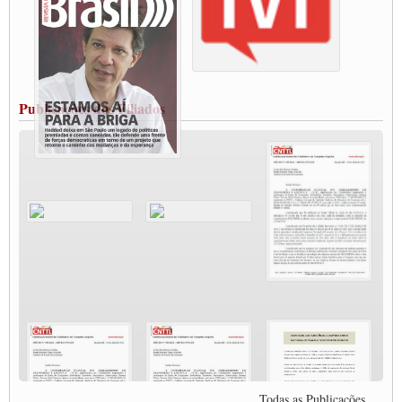
Rio Grande
Caminhoneiros bloqueiam duas faixas na Castello Branco e fazem protesto
Modal-Live #13 Aumento da Violência Contra Mulher e o Adoecimento da Classe
Trabalhadora em Tempos de Pandemia
MODAL-LIVE#12 POLÍTICAS PÚBLICAS DE TRANSPORTE PARA A
CLASSE TRABALHADORA E ELEIÇÕES NA PANDEMIA
Publicações dos Filiados
MODAL-LIVE#11 POLÍTICAS PÚBLICAS DE TRANSPORTE
JUVENTUDE DO TRANSPORTE: POR QUE DEVEMOS NOS ORGANIZAR?
Fabio Primo testa positivo para Coronavírus, mas está bem de saúde
Modal-Live#9 Quais são os direitos dos trabalhador@s que contraem a Covid-19 na
pandemia?
Participe da Campanha Fora Bolsonaro
CNTTL e FECOOTAC apoiam Campanha de testes de COVID-19 para
caminhoneiros
MODAL-LIVE#8 - Lideranças sindicais da CNTTL, CGTB e dos caminhoneiros
autônomos e celetistas irão abordar as lutas dos caminhoneiros e os impactos da
pandemia no setor de cargas e nos direitos.
O PAPEL DA ITF E FUTAC NAS LUTAS, EMPREGO, DIREITOS EM
ESCALA GLOBAL E DA DEFESA DA VIDA
Modal-Live #6: Com participação especial do professor da Unisinos e Doutor em
Ciências da Comunicação da USP, Rafael Grohmann, que coordena uma pesquisa
internacional que visa pressionar as plataformas digitais por melhores condições de
Todas as Publicações