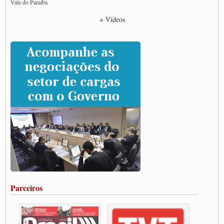
Vale do Paraíba
Empresas divulgam fake news para burlar lei do Piso Mínimo de Frete
+ Vídeos
CNTTL e entidades dos caminhoneiros conversam com governo Lula sobre pautas
da categoria
Caminhoneiros prometem paralisação e cobram diálogo com Lula
CNTTL e lideranças de caminhoneiros participam de debate sobre saúde nas
rodovias
Paulinho e Litti debatem política global para transporte rodoviário de cargas na
SUTCRA no Uruguai
Grande Conquista da Categoria transporte de Cargas e Caminhoneiros Autonomos
ENCONTRO INTERNACIONAL EM APOIO A CLASSE TRABALHADORA
DO BRASIL E A ELEIÇÃO 2022
Carta às Brasileiras e aos Brasileiros em Defesa do Estado Democrático de Direito
Paulinho, presidente da CNTTL, faz balanço do 3º Congresso da CNTTL
Caminhoneiros aprovam greve a partir do 1º de novembro
Rodoviários de Feira Santana fazem Assembleia para avaliar proposta de reajuste
salarial
Portuários de Rio Grande fazem paralisação pela vacina
Parceiros
Vacina Já: Lockdown de 24 horas dos trabalhadores em transportes está mantido,
destaca Paulinho
Condutores de Guarulhos farão greve sanitária nesta terça-feira (20)
Paralisação dos Caminhoneiros na #BR285, entrocamento que liga o Mercosul ao