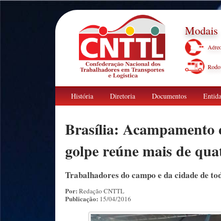
Modais
Aére
Rodov
História
Diretoria
Documentos
Entida
Brasília: Acampamento e
golpe reúne mais de qua
Trabalhadores do campo e da cidade de todo
Por:
Redação CNTTL
Publicação:
15/04/2016