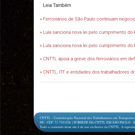
Leia Também
» Ferroviários de São Paulo continuam negoc
» Lula sanciona nova lei pelo cumprimento do 
» Lula sanciona nova lei pelo cumprimento do 
» CNTTL apoia a greve dos ferroviários em d
» CNTTL, ITF e entidades dos trabalhadores do
CNTTL - Confederação Nacional dos Trabalhadores em Transportes e L
DF.- CEP: 71.710.026 | SUBSEDE DA CNTTL EM SÃO PAULO - Rua Jesu
Todo o conteúdo deste site é de uso exclusivo da CNTTL. A reprodu