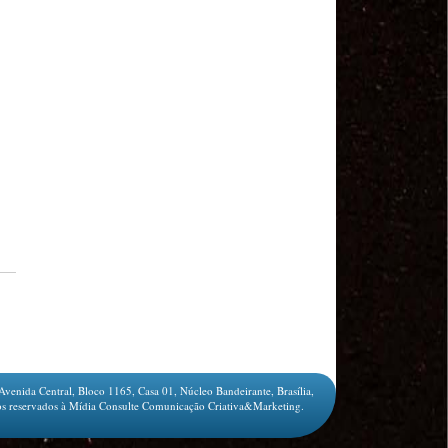
MODAL-LIVE #1 Data-base da categoria rodoviária
e a pandemia de COVID-19 (1/06/2020)
Paulinho, presidente da CNTTL, fala sobre a Greve
dos Caminhoneiros anunciada para o dia 16/12/2019
Paulinho - Presidente da CNTTL
Damaso Dias - RUTA 100 - México
Edel Maria Briones - FENOPADER - Equador
Ricardo Maldonado - Presidente da FUTAC
José Augustin Penilla - Oraganização de Táxi da
Cidade do México
Fermín Umpierres - SNTP - Cuba
Miguel Quezada - ERCO - Equador
Javier Navarro - AST - Espanha
Luis Fernadez - Presidente da Associação dos
Taxistas de Buenos Aires
Randolpah Parra - SITRAMECA - Venezuela
Marisol Fuentes - SNTCIE - Cuba
Milton Ayala Castro - FENOPADER - Equador
Carlos Tinizhañay - ERCO - Equador
Avenida Central, Bloco 1165, Casa 01, Núcleo Bandeirante, Brasília,
s reservados à Mídia Consulte Comunicação Criativa&Marketing.
Daniel Pallares - CNTP - Panamá
Boris Guerrero - CONUTT - Chile