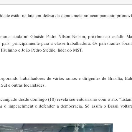
 cidade estão na luta em defesa da democracia no acampamento promov
tra numa tenda no Ginásio Padre Nilson Nelson, próximo ao estádio M
 país, principalmente para a classe trabalhadora. Os palestrantes fora
Paulinho e João Pedro Stédile, líder do MST.
orporando trabalhadores de vários ramos e dirigentes de Brasília, Bah
Sul e outras localidades.
acampado desde domingo (10) revela seu entusiasmo com o ato. “Esta
bar o impeachment e defender a democracia. Só assim o Brasil voltar