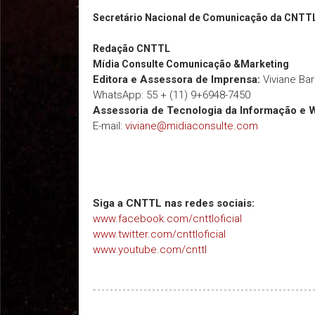
Secretário Nacional de Comunicação da CNTT
Redação
CNTTL
Mídia Consulte Comunicação &Marketing
Editora e Assessora de Imprensa:
Viviane Ba
WhatsApp: 55 + (11) 9+6948-7450
Assessoria de Tecnologia da Informação e 
E-mail:
viviane@midiaconsulte.com
Siga a CNTTL nas redes sociais:
www.facebook.com/cnttloficial
www.twitter.com/cnttloficial
www.youtube.com/cnttl