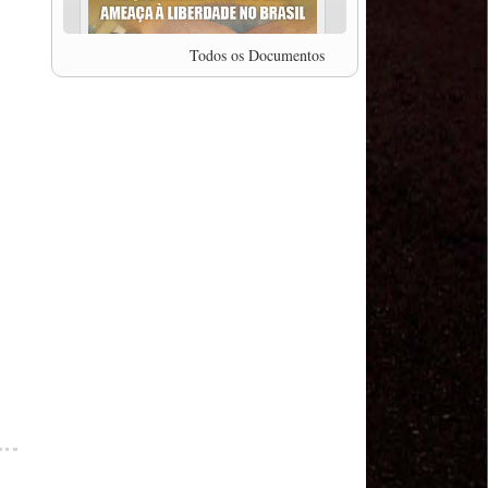
professor da Unisinos e Doutor em Ciências da
Comunicação da USP, Rafael Grohmann, que
coordena uma pesquisa internacional que visa
Todos os Documentos
pressionar as plataformas digitais por melhores
condições de trabalho.
MODAL-LIVE #5 IMPACTOS DA COVID-19 NO
TRABALHO VIÁRIO (15/06/2020)
MODAL-LIVE #5 IMPACTOS DA COVID-19 NO
TRABALHO VIÁRIO (15/06/2020)
MODAL-LIVE #4 A privatização da gestão portuária
e a Pandemia (9/06/2020)
MODAL-LIVE #4 A privatização da gestão portuária
e a Pandemia (9/06/2020)
MODAL-LIVE #3 Impactos da COVID-19 na
aviação (8/06/2020)
MODAL-LIVE #3 Impactos da COVID-19 na
aviação (8/06/2020)
MODAL-LIVE #3 Impactos da COVID-19 na
aviação (8/06/2020)
MODAL-LIVE #3 Impactos da COVID-19 na
aviação (8/06/2020)
MODAL-LIVE #2 Os Impactos da COVID-19 no
Trabalho Metroferroviário (2/06/2020)