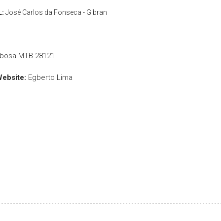
L:
José Carlos da Fonseca - Gibran
rbosa MTB 28121
Website:
Egberto Lima