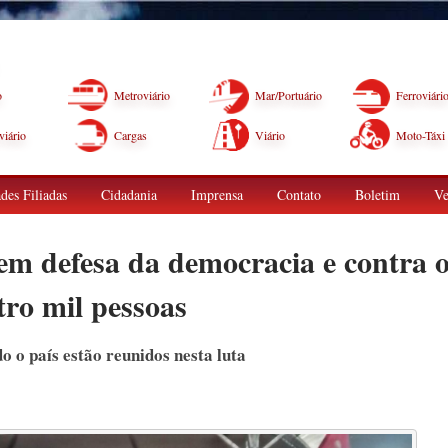
o
Metroviário
Mar/Portuário
Ferroviári
iário
Cargas
Viário
Moto-Táxi
des Filiadas
Cidadania
Imprensa
Contato
Boletim
Ve
m defesa da democracia e contra 
tro mil pessoas
 o país estão reunidos nesta luta