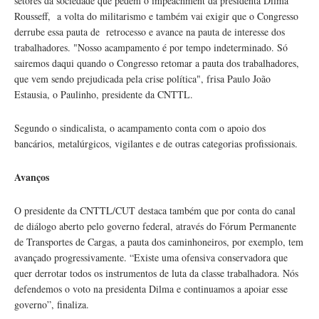
setores da sociedade que pedem o impeachment da presidenta Dilma
Rousseff, a volta do militarismo e também vai exigir que o Congresso
derrube essa pauta de retrocesso e avance na pauta de interesse dos
trabalhadores. "Nosso acampamento é por tempo indeterminado. Só
sairemos daqui quando o Congresso retomar a pauta dos trabalhadores,
que vem sendo prejudicada pela crise política", frisa Paulo João
Estausia, o Paulinho, presidente da CNTTL.
Segundo o sindicalista, o acampamento conta com o apoio dos
bancários, metalúrgicos, vigilantes e de outras categorias profissionais.
Avanços
O presidente da CNTTL/CUT destaca também que por conta do canal
de diálogo aberto pelo governo federal, através do Fórum Permanente
de Transportes de Cargas, a pauta dos caminhoneiros, por exemplo, tem
avançado progressivamente. “Existe uma ofensiva conservadora que
quer derrotar todos os instrumentos de luta da classe trabalhadora. Nós
defendemos o voto na presidenta Dilma e continuamos a apoiar esse
governo”, finaliza.