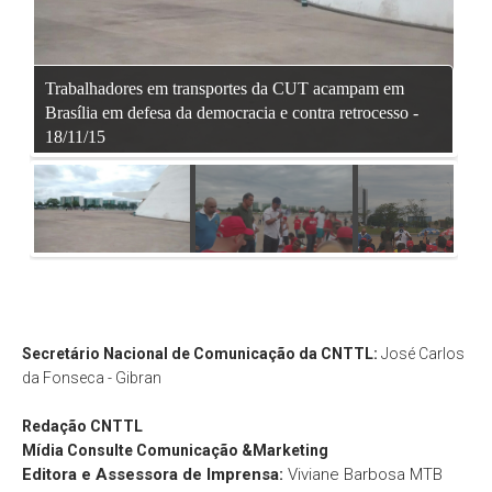
Trabalhadores em transportes da CUT acampam em
Tra
Brasília em defesa da democracia e contra retrocesso -
Bra
18/11/15
18/
Secretário Nacional de Comunicação da CNTTL:
José Carlos
da Fonseca - Gibran
Redação
CNTTL
Mídia Consulte Comunicação &Marketing
Editora e Assessora de Imprensa:
Viviane Barbosa MTB