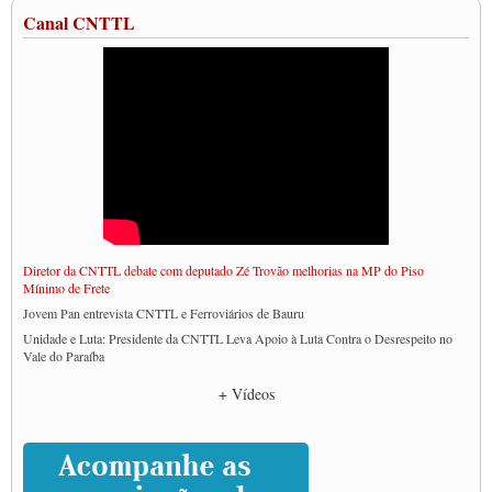
Canal CNTTL
Diretor da CNTTL debate com deputado Zé Trovão melhorias na MP do Piso
Mínimo de Frete
Jovem Pan entrevista CNTTL e Ferroviários de Bauru
Unidade e Luta: Presidente da CNTTL Leva Apoio à Luta Contra o Desrespeito no
Vale do Paraíba
Empresas divulgam fake news para burlar lei do Piso Mínimo de Frete
+ Vídeos
CNTTL e entidades dos caminhoneiros conversam com governo Lula sobre pautas
da categoria
Caminhoneiros prometem paralisação e cobram diálogo com Lula
CNTTL e lideranças de caminhoneiros participam de debate sobre saúde nas