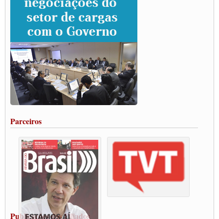
rodovias
Paulinho e Litti debatem política global para transporte rodoviário de cargas na
SUTCRA no Uruguai
Grande Conquista da Categoria transporte de Cargas e Caminhoneiros Autonomos
ENCONTRO INTERNACIONAL EM APOIO A CLASSE TRABALHADORA
DO BRASIL E A ELEIÇÃO 2022
Carta às Brasileiras e aos Brasileiros em Defesa do Estado Democrático de Direito
Paulinho, presidente da CNTTL, faz balanço do 3º Congresso da CNTTL
Caminhoneiros aprovam greve a partir do 1º de novembro
Rodoviários de Feira Santana fazem Assembleia para avaliar proposta de reajuste
salarial
Portuários de Rio Grande fazem paralisação pela vacina
Parceiros
Vacina Já: Lockdown de 24 horas dos trabalhadores em transportes está mantido,
destaca Paulinho
Condutores de Guarulhos farão greve sanitária nesta terça-feira (20)
Paralisação dos Caminhoneiros na #BR285, entrocamento que liga o Mercosul ao
Rio Grande
Caminhoneiros bloqueiam duas faixas na Castello Branco e fazem protesto
Modal-Live #13 Aumento da Violência Contra Mulher e o Adoecimento da Classe
Trabalhadora em Tempos de Pandemia
MODAL-LIVE#12 POLÍTICAS PÚBLICAS DE TRANSPORTE PARA A
CLASSE TRABALHADORA E ELEIÇÕES NA PANDEMIA
Publicações dos Filiados