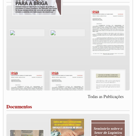
MODAL-LIVE#11 POLÍTICAS PÚBLICAS DE TRANSPORTE
JUVENTUDE DO TRANSPORTE: POR QUE DEVEMOS NOS ORGANIZAR?
Fabio Primo testa positivo para Coronavírus, mas está bem de saúde
Modal-Live#9 Quais são os direitos dos trabalhador@s que contraem a Covid-19 na
pandemia?
Participe da Campanha Fora Bolsonaro
CNTTL e FECOOTAC apoiam Campanha de testes de COVID-19 para
caminhoneiros
MODAL-LIVE#8 - Lideranças sindicais da CNTTL, CGTB e dos caminhoneiros
autônomos e celetistas irão abordar as lutas dos caminhoneiros e os impactos da
pandemia no setor de cargas e nos direitos.
O PAPEL DA ITF E FUTAC NAS LUTAS, EMPREGO, DIREITOS EM
ESCALA GLOBAL E DA DEFESA DA VIDA
Modal-Live #6: Com participação especial do professor da Unisinos e Doutor em
Ciências da Comunicação da USP, Rafael Grohmann, que coordena uma pesquisa
internacional que visa pressionar as plataformas digitais por melhores condições de
Todas as Publicações
trabalho.
MODAL-LIVE #5 IMPACTOS DA COVID-19 NO TRABALHO VIÁRIO
Documentos
(15/06/2020)
MODAL-LIVE #5 IMPACTOS DA COVID-19 NO TRABALHO VIÁRIO
(15/06/2020)
MODAL-LIVE #4 A privatização da gestão portuária e a Pandemia (9/06/2020)
MODAL-LIVE #4 A privatização da gestão portuária e a Pandemia (9/06/2020)