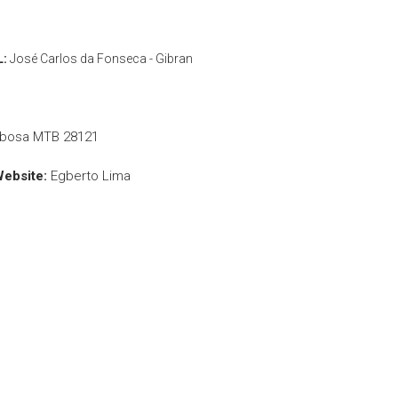
L:
José Carlos da Fonseca - Gibran
rbosa MTB 28121
Website:
Egberto Lima