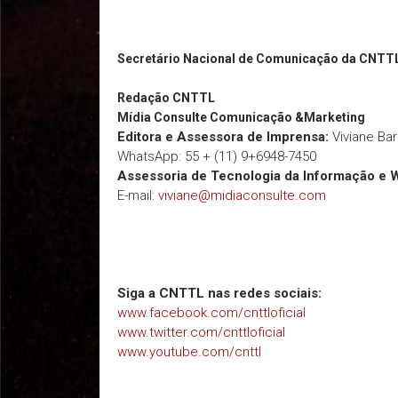
Secretário Nacional de Comunicação da CNTT
Redação
CNTTL
Mídia Consulte Comunicação &Marketing
Editora e Assessora de Imprensa:
Viviane Ba
WhatsApp: 55 + (11) 9+6948-7450
Assessoria de Tecnologia da Informação e 
E-mail:
viviane@midiaconsulte.com
Siga a CNTTL nas redes sociais:
www.facebook.com/cnttloficial
www.twitter.com/cnttloficial
www.youtube.com/cnttl