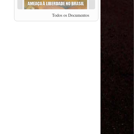
professor da Unisinos e Doutor em Ciências da
Comunicação da USP, Rafael Grohmann, que
coordena uma pesquisa internacional que visa
Todos os Documentos
pressionar as plataformas digitais por melhores
condições de trabalho.
MODAL-LIVE #5 IMPACTOS DA COVID-19 NO
TRABALHO VIÁRIO (15/06/2020)
MODAL-LIVE #5 IMPACTOS DA COVID-19 NO
TRABALHO VIÁRIO (15/06/2020)
MODAL-LIVE #4 A privatização da gestão portuária
e a Pandemia (9/06/2020)
MODAL-LIVE #4 A privatização da gestão portuária
e a Pandemia (9/06/2020)
MODAL-LIVE #3 Impactos da COVID-19 na
aviação (8/06/2020)
MODAL-LIVE #3 Impactos da COVID-19 na
aviação (8/06/2020)
MODAL-LIVE #3 Impactos da COVID-19 na
aviação (8/06/2020)
MODAL-LIVE #3 Impactos da COVID-19 na
aviação (8/06/2020)
MODAL-LIVE #2 Os Impactos da COVID-19 no
Trabalho Metroferroviário (2/06/2020)