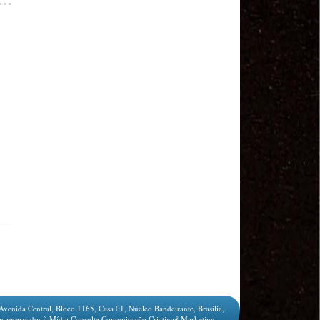
MODAL-LIVE #1 Data-base da categoria rodoviária
e a pandemia de COVID-19 (1/06/2020)
Paulinho, presidente da CNTTL, fala sobre a Greve
dos Caminhoneiros anunciada para o dia 16/12/2019
Paulinho - Presidente da CNTTL
Damaso Dias - RUTA 100 - México
Edel Maria Briones - FENOPADER - Equador
Ricardo Maldonado - Presidente da FUTAC
José Augustin Penilla - Oraganização de Táxi da
Cidade do México
Fermín Umpierres - SNTP - Cuba
Miguel Quezada - ERCO - Equador
Javier Navarro - AST - Espanha
Luis Fernadez - Presidente da Associação dos
Taxistas de Buenos Aires
Randolpah Parra - SITRAMECA - Venezuela
Marisol Fuentes - SNTCIE - Cuba
Milton Ayala Castro - FENOPADER - Equador
Carlos Tinizhañay - ERCO - Equador
Daniel Pallares - CNTP - Panamá
Avenida Central, Bloco 1165, Casa 01, Núcleo Bandeirante, Brasília,
Boris Guerrero - CONUTT - Chile
s reservados à Mídia Consulte Comunicação Criativa&Marketing.