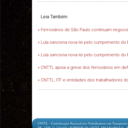
Leia Também
» Ferroviários de São Paulo continuam negoc
» Lula sanciona nova lei pelo cumprimento do 
» Lula sanciona nova lei pelo cumprimento do 
» CNTTL apoia a greve dos ferroviários em d
» CNTTL, ITF e entidades dos trabalhadores do
CNTTL - Confederação Nacional dos Trabalhadores em Transportes e L
DF.- CEP: 71.710.026 | SUBSEDE DA CNTTL EM SÃO PAULO - Rua Jesu