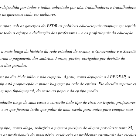
r defendida por todos e todas, sobretudo por nós, trabalhadores e trabalhadora
 e as queremos cada vez melhores.
te anos, sob os governos do PSDB as políticas educacionais apontam em sentid
e todo o esforço e dedicação dos professores – e os profissionais da educação
 mais longa da história da rede estadual de ensino, o Governador e o Secretá
aram o pagamento dos salários. Foram, porém, obrigados por decisão do
os dias parados.
res no dia 1º de julho e não cumpriu. Agora, como denuncia a APEOESP, o
kmin está promovendo a maior bagunça na rede de ensino. Ele decidiu separar 
o ensino fundamental, do sexto ao nono e do ensino médio.
udarão longe de suas casas e correrão todo tipo de risco no trajeto, professores
) e os que ficarem terão que pular de uma escola para outra para compor suas
ensino, como alega, reduziria o número máximo de alunos por classe para 25,
os profissionais do magistério, resolveria os problemas estruturais das escolas