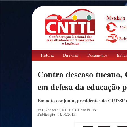
Modais
Aére
Rodov
História
Diretoria
Documentos
Entida
Contra descaso tucano, 
em defesa da educação p
Em nota conjunta, presidentes da CUT/SP 
Por:
Redação CNTTL CUT São Paulo
Publicação:
14/10/2015