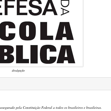
divulgação
ssegurado pela Constituição Federal a todos os brasileiros e brasileiras.