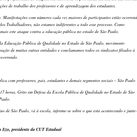
ções de trabalho dos professores e de aprendizagem dos estudantes.
nte. Manifestações com números cada vez maiores de participantes estão ocorren
dos Trabalhadores, não estamos indiferentes a todo esse processo. Como
 mais este ataque contra a educação pública no estado de São Paulo.
ela Educação Pública de Qualidade no Estado de São Paulo, movimento
ão de muitas outras entidades e conclamamos todos os sindicatos filiados à
 ocorrendo.
ca com professores, pais, estudantes e demais segmentos sociais – São Paulo
 17 horas, Grito em Defesa da Escola Pública de Qualidade no Estado de São
Paulo.
sino de São Paulo, vá à escola, informe-se sobre o que está acontecendo e junte-
s Izzo, presidente da CUT Estadual