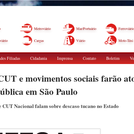
o
Metroviário
Mar/Portuário
Ferroviári
iário
Cargas
Viário
Moto-Táxi
des Filiadas
Cidadania
Imprensa
Contato
Boletim
Ve
CUT e movimentos sociais farão at
ública em São Paulo
e CUT Nacional falam sobre descaso tucano no Estado