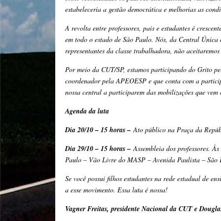
estabeleceria a gestão democrática e melhorias as condi
A revolta entre professores, pais e estudantes é cresce
em todo o estado de São Paulo. Nós, da Central Única 
representantes da classe trabalhadora, não aceitaremos
Por meio da CUT/SP, estamos participando do Grito p
coordenador pela APEOESP e que conta com a participaç
nossa central a participarem das mobilizações que vem
Agenda da luta
Dia 20/10 – 15 horas –
Ato público na Praça da Repúbli
Dia 29/10 – 15 horas –
Assembleia dos professores. Às
Paulo – Vão Livre do MASP – Avenida Paulista – São 
Se você possui filhos estudantes na rede estadual de en
a esse movimento. Essa luta é nossa!
Vagner Freitas, presidente Nacional da CUT e Dougla