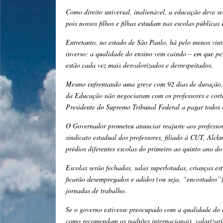
Como direito universal, inalienável, a educação deve se
pois nossos filhos e filhas estudam nas escolas públicas
Entretanto, no estado de São Paulo, há pelo menos vin
inverso: a qualidade do ensino vem caindo – em que pes
estão cada vez mais desvalorizados e desrespeitados.
Mesmo enfrentando uma greve com 92 dias de duração, a
da Educação não negociaram com os professores e cort
Presidente do Supremo Tribunal Federal a pagar todos 
O Governador prometeu anunciar reajuste aos professo
sindicato estadual dos professores, filiado à CUT, Alc
prédios diferentes escolas do primeiro ao quinto ano d
Escolas serão fechadas, salas superlotadas, crianças est
ficarão desempregados e adidos (ou seja, “encostados”
jornadas de trabalho.
Se o governo estivesse preocupado com a qualidade do 
como recomendam os padrões internacionais, valorizaria 