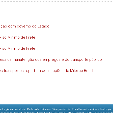
iação com governo do Estado
Piso Mínimo de Frete
Piso Mínimo de Frete
efesa da manutenção dos empregos e do transporte público
s transportes repudiam declarações de Milei ao Brasil
ogística Presidente: Paulo João Estausia - Vice-presidente: Ronaldo José da Silva - Endereço: 
íno Pascoal, 51 fundos -Santa Cecília, São Paulo - SP | Copyright 2007 - Todos os direito