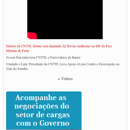
Diretor da CNTTL debate com deputado Zé Trovão melhorias na MP do Piso
Mínimo de Frete
Jovem Pan entrevista CNTTL e Ferroviários de Bauru
Unidade e Luta: Presidente da CNTTL Leva Apoio à Luta Contra o Desrespeito no
Vale do Paraíba
Empresas divulgam fake news para burlar lei do Piso Mínimo de Frete
+ Vídeos
CNTTL e entidades dos caminhoneiros conversam com governo Lula sobre pautas
da categoria
Caminhoneiros prometem paralisação e cobram diálogo com Lula
CNTTL e lideranças de caminhoneiros participam de debate sobre saúde nas
rodovias
Paulinho e Litti debatem política global para transporte rodoviário de cargas na
SUTCRA no Uruguai
Grande Conquista da Categoria transporte de Cargas e Caminhoneiros Autonomos
ENCONTRO INTERNACIONAL EM APOIO A CLASSE TRABALHADORA