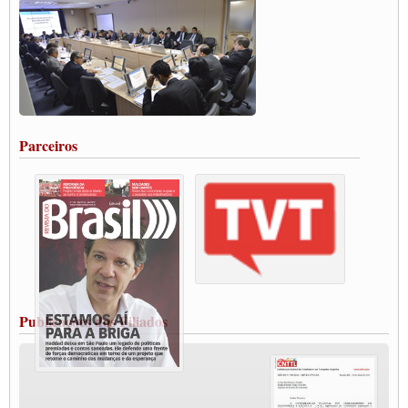
DO BRASIL E A ELEIÇÃO 2022
Carta às Brasileiras e aos Brasileiros em Defesa do Estado Democrático de Direito
Paulinho, presidente da CNTTL, faz balanço do 3º Congresso da CNTTL
Caminhoneiros aprovam greve a partir do 1º de novembro
Rodoviários de Feira Santana fazem Assembleia para avaliar proposta de reajuste
salarial
Portuários de Rio Grande fazem paralisação pela vacina
Parceiros
Vacina Já: Lockdown de 24 horas dos trabalhadores em transportes está mantido,
destaca Paulinho
Condutores de Guarulhos farão greve sanitária nesta terça-feira (20)
Paralisação dos Caminhoneiros na #BR285, entrocamento que liga o Mercosul ao
Rio Grande
Caminhoneiros bloqueiam duas faixas na Castello Branco e fazem protesto
Modal-Live #13 Aumento da Violência Contra Mulher e o Adoecimento da Classe
Trabalhadora em Tempos de Pandemia
MODAL-LIVE#12 POLÍTICAS PÚBLICAS DE TRANSPORTE PARA A
CLASSE TRABALHADORA E ELEIÇÕES NA PANDEMIA
Publicações dos Filiados
MODAL-LIVE#11 POLÍTICAS PÚBLICAS DE TRANSPORTE
JUVENTUDE DO TRANSPORTE: POR QUE DEVEMOS NOS ORGANIZAR?
Fabio Primo testa positivo para Coronavírus, mas está bem de saúde
Modal-Live#9 Quais são os direitos dos trabalhador@s que contraem a Covid-19 na