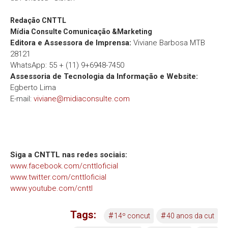
Redação
CNTTL
Mídia Consulte Comunicação &Marketing
Editora e Assessora de Imprensa:
Viviane Barbosa MTB
28121
WhatsApp: 55 + (11) 9+6948-7450
Assessoria de Tecnologia da Informação e Website:
Egberto Lima
E-mail:
viviane@midiaconsulte.com
Siga a CNTTL nas redes sociais:
www.facebook.com/cnttloficial
www.twitter.com/cnttloficial
www.youtube.com/cnttl
Tags:
#
#
14º concut
40 anos da cut