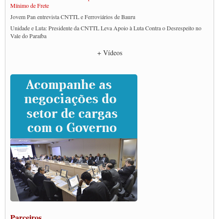
Mínimo de Frete
Jovem Pan entrevista CNTTL e Ferroviários de Bauru
Unidade e Luta: Presidente da CNTTL Leva Apoio à Luta Contra o Desrespeito no
Vale do Paraíba
Empresas divulgam fake news para burlar lei do Piso Mínimo de Frete
+ Vídeos
CNTTL e entidades dos caminhoneiros conversam com governo Lula sobre pautas
da categoria
Caminhoneiros prometem paralisação e cobram diálogo com Lula
CNTTL e lideranças de caminhoneiros participam de debate sobre saúde nas
rodovias
Paulinho e Litti debatem política global para transporte rodoviário de cargas na
SUTCRA no Uruguai
Grande Conquista da Categoria transporte de Cargas e Caminhoneiros Autonomos
ENCONTRO INTERNACIONAL EM APOIO A CLASSE TRABALHADORA
DO BRASIL E A ELEIÇÃO 2022
Carta às Brasileiras e aos Brasileiros em Defesa do Estado Democrático de Direito
Paulinho, presidente da CNTTL, faz balanço do 3º Congresso da CNTTL
Caminhoneiros aprovam greve a partir do 1º de novembro
Rodoviários de Feira Santana fazem Assembleia para avaliar proposta de reajuste
salarial
Portuários de Rio Grande fazem paralisação pela vacina
Parceiros