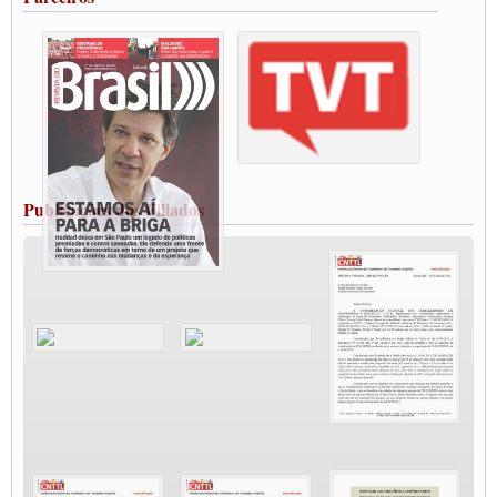
Vacina Já: Lockdown de 24 horas dos trabalhadores em transportes está mantido,
destaca Paulinho
Condutores de Guarulhos farão greve sanitária nesta terça-feira (20)
Paralisação dos Caminhoneiros na #BR285, entrocamento que liga o Mercosul ao
Rio Grande
Caminhoneiros bloqueiam duas faixas na Castello Branco e fazem protesto
Modal-Live #13 Aumento da Violência Contra Mulher e o Adoecimento da Classe
Trabalhadora em Tempos de Pandemia
MODAL-LIVE#12 POLÍTICAS PÚBLICAS DE TRANSPORTE PARA A
CLASSE TRABALHADORA E ELEIÇÕES NA PANDEMIA
Publicações dos Filiados
MODAL-LIVE#11 POLÍTICAS PÚBLICAS DE TRANSPORTE
JUVENTUDE DO TRANSPORTE: POR QUE DEVEMOS NOS ORGANIZAR?
Fabio Primo testa positivo para Coronavírus, mas está bem de saúde
Modal-Live#9 Quais são os direitos dos trabalhador@s que contraem a Covid-19 na
pandemia?
Participe da Campanha Fora Bolsonaro
CNTTL e FECOOTAC apoiam Campanha de testes de COVID-19 para
caminhoneiros
MODAL-LIVE#8 - Lideranças sindicais da CNTTL, CGTB e dos caminhoneiros
autônomos e celetistas irão abordar as lutas dos caminhoneiros e os impactos da
pandemia no setor de cargas e nos direitos.
O PAPEL DA ITF E FUTAC NAS LUTAS, EMPREGO, DIREITOS EM
ESCALA GLOBAL E DA DEFESA DA VIDA