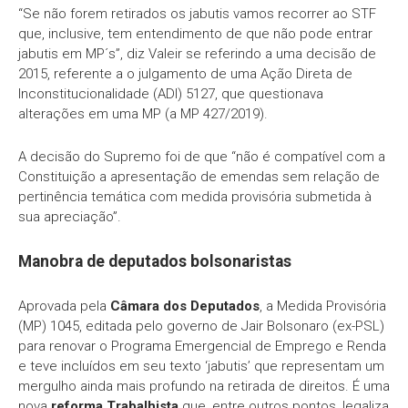
“Se não forem retirados os jabutis vamos recorrer ao STF
que, inclusive, tem entendimento de que não pode entrar
jabutis em MP´s”, diz Valeir se referindo a uma decisão de
2015, referente a o julgamento de uma Ação Direta de
Inconstitucionalidade (ADI) 5127, que questionava
alterações em uma MP (a MP 427/2019).
A decisão do Supremo foi de que “não é compatível com a
Constituição a apresentação de emendas sem relação de
pertinência temática com medida provisória submetida à
sua apreciação”.
Manobra de deputados bolsonaristas
Aprovada pela
Câmara dos Deputados
, a Medida Provisória
(MP) 1045, editada pelo governo de Jair Bolsonaro (ex-PSL)
para renovar o Programa Emergencial de Emprego e Renda
e teve incluídos em seu texto ‘jabutis’ que representam um
mergulho ainda mais profundo na retirada de direitos. É uma
nova
reforma Trabalhista
que, entre outros pontos, legaliza