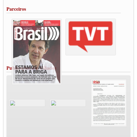
Portuários de Rio Grande fazem paralisação pela vacina
Parceiros
Vacina Já: Lockdown de 24 horas dos trabalhadores em transportes está mantido,
destaca Paulinho
Condutores de Guarulhos farão greve sanitária nesta terça-feira (20)
Paralisação dos Caminhoneiros na #BR285, entrocamento que liga o Mercosul ao
Rio Grande
Caminhoneiros bloqueiam duas faixas na Castello Branco e fazem protesto
Modal-Live #13 Aumento da Violência Contra Mulher e o Adoecimento da Classe
Trabalhadora em Tempos de Pandemia
MODAL-LIVE#12 POLÍTICAS PÚBLICAS DE TRANSPORTE PARA A
CLASSE TRABALHADORA E ELEIÇÕES NA PANDEMIA
Publicações dos Filiados
MODAL-LIVE#11 POLÍTICAS PÚBLICAS DE TRANSPORTE
JUVENTUDE DO TRANSPORTE: POR QUE DEVEMOS NOS ORGANIZAR?
Fabio Primo testa positivo para Coronavírus, mas está bem de saúde
Modal-Live#9 Quais são os direitos dos trabalhador@s que contraem a Covid-19 na
pandemia?
Participe da Campanha Fora Bolsonaro
CNTTL e FECOOTAC apoiam Campanha de testes de COVID-19 para
caminhoneiros
MODAL-LIVE#8 - Lideranças sindicais da CNTTL, CGTB e dos caminhoneiros
autônomos e celetistas irão abordar as lutas dos caminhoneiros e os impactos da
pandemia no setor de cargas e nos direitos.