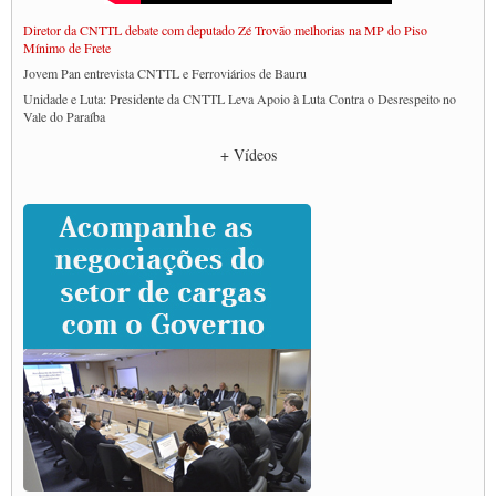
Diretor da CNTTL debate com deputado Zé Trovão melhorias na MP do Piso
Mínimo de Frete
Jovem Pan entrevista CNTTL e Ferroviários de Bauru
Unidade e Luta: Presidente da CNTTL Leva Apoio à Luta Contra o Desrespeito no
Vale do Paraíba
Empresas divulgam fake news para burlar lei do Piso Mínimo de Frete
+ Vídeos
CNTTL e entidades dos caminhoneiros conversam com governo Lula sobre pautas
da categoria
Caminhoneiros prometem paralisação e cobram diálogo com Lula
CNTTL e lideranças de caminhoneiros participam de debate sobre saúde nas
rodovias
Paulinho e Litti debatem política global para transporte rodoviário de cargas na
SUTCRA no Uruguai
Grande Conquista da Categoria transporte de Cargas e Caminhoneiros Autonomos
ENCONTRO INTERNACIONAL EM APOIO A CLASSE TRABALHADORA
DO BRASIL E A ELEIÇÃO 2022
Carta às Brasileiras e aos Brasileiros em Defesa do Estado Democrático de Direito
Paulinho, presidente da CNTTL, faz balanço do 3º Congresso da CNTTL
Caminhoneiros aprovam greve a partir do 1º de novembro
Rodoviários de Feira Santana fazem Assembleia para avaliar proposta de reajuste
salarial