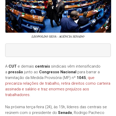
LEOPOLDO SILVA - AGÊNCIA SENADO
A
CUT
e demais
centrais
sindicais vêm intensificando
a
pressão
junto ao
Congresso Nacional
para barrar a
tramitação da Medida Provisória (MP) nº
1045
,
que
precariza relações de trabalho, retira direitos como carteira
assinada e salário e traz enormes prejuízos aos
trabalhadores
.
Na próxima terça-feira (24), às 15h, líderes das centrais se
reúnem com o presidente do
Senado
, Rodrigo Pacheco